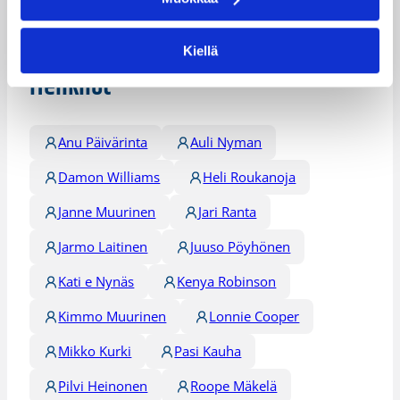
Päivitetty
11.05.2001
Kiellä
Henkilöt
Anu Päivärinta
Auli Nyman
Damon Williams
Heli Roukanoja
Janne Muurinen
Jari Ranta
Jarmo Laitinen
Juuso Pöyhönen
Kati e Nynäs
Kenya Robinson
Kimmo Muurinen
Lonnie Cooper
Mikko Kurki
Pasi Kauha
Pilvi Heinonen
Roope Mäkelä