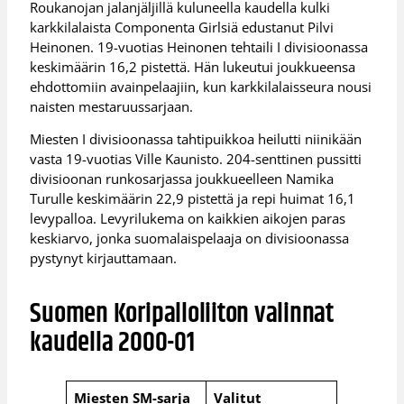
Roukanojan jalanjäljillä kuluneella kaudella kulki
karkkilalaista Componenta Girlsiä edustanut Pilvi
Heinonen. 19-vuotias Heinonen tehtaili I divisioonassa
keskimäärin 16,2 pistettä. Hän lukeutui joukkueensa
ehdottomiin avainpelaajiin, kun karkkilalaisseura nousi
naisten mestaruussarjaan.
Miesten I divisioonassa tahtipuikkoa heilutti niinikään
vasta 19-vuotias Ville Kaunisto. 204-senttinen pussitti
divisioonan runkosarjassa joukkueelleen Namika
Turulle keskimäärin 22,9 pistettä ja repi huimat 16,1
levypalloa. Levyrilukema on kaikkien aikojen paras
keskiarvo, jonka suomalaispelaaja on divisioonassa
pystynyt kirjauttamaan.
Suomen Koripalloliiton valinnat
kaudella 2000-01
Miesten SM-sarja
Valitut