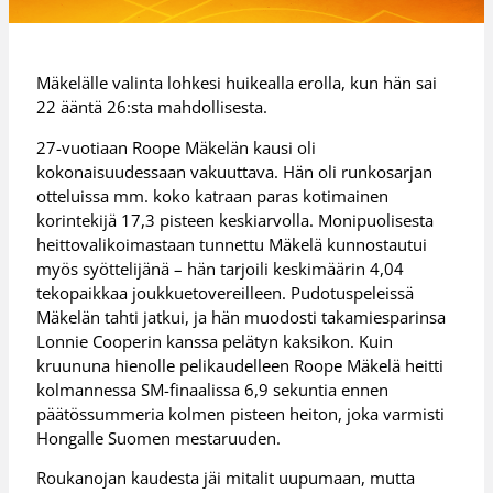
Mäkelälle valinta lohkesi huikealla erolla, kun hän sai
22 ääntä 26:sta mahdollisesta.
27-vuotiaan Roope Mäkelän kausi oli
kokonaisuudessaan vakuuttava. Hän oli runkosarjan
otteluissa mm. koko katraan paras kotimainen
korintekijä 17,3 pisteen keskiarvolla. Monipuolisesta
heittovalikoimastaan tunnettu Mäkelä kunnostautui
myös syöttelijänä – hän tarjoili keskimäärin 4,04
tekopaikkaa joukkuetovereilleen. Pudotuspeleissä
Mäkelän tahti jatkui, ja hän muodosti takamiesparinsa
Lonnie Cooperin kanssa pelätyn kaksikon. Kuin
kruununa hienolle pelikaudelleen Roope Mäkelä heitti
kolmannessa SM-finaalissa 6,9 sekuntia ennen
päätössummeria kolmen pisteen heiton, joka varmisti
Hongalle Suomen mestaruuden.
Roukanojan kaudesta jäi mitalit uupumaan, mutta