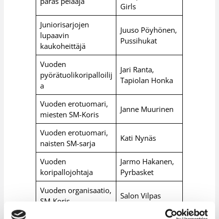
paras pelaaja
Girls
Juniorisarjojen
Juuso Pöyhönen,
lupaavin
Pussihukat
kaukoheittäjä
Vuoden
Jari Ranta,
pyörätuolikoripalloilij
Tapiolan Honka
a
Vuoden erotuomari,
Janne Muurinen
miesten SM-Koris
Vuoden erotuomari,
Kati Nynäs
naisten SM-sarja
Vuoden
Jarmo Hakanen,
koripallojohtaja
Pyrbasket
Vuoden organisaatio,
Salon Vilpas
SM-Koris