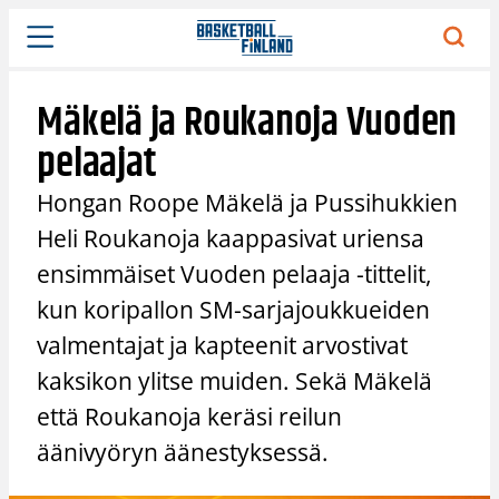
Siirry
sisältöön
Mäkelä ja Roukanoja Vuoden
pelaajat
Hongan Roope Mäkelä ja Pussihukkien
Heli Roukanoja kaappasivat uriensa
ensimmäiset Vuoden pelaaja -tittelit,
kun koripallon SM-sarjajoukkueiden
valmentajat ja kapteenit arvostivat
kaksikon ylitse muiden. Sekä Mäkelä
että Roukanoja keräsi reilun
äänivyöryn äänestyksessä.