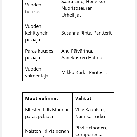
Saara Lind, Hongikon
Vuoden
Nuorisoseuran
tulokas
Urheilijat
Vuoden
kehittynein
Susanna Rinta, Pantterit
pelaaja
Paras kuudes
Anu Päivärinta,
pelaaja
Äänekosken Huima
Vuoden
Mikko Kurki, Pantterit
valmentaja
Muut valinnat
Valitut
Miesten I divisioonan
Ville Kaunisto,
paras pelaaja
Namika Turku
Pilvi Heinonen,
Naisten I divisioonan
Componenta