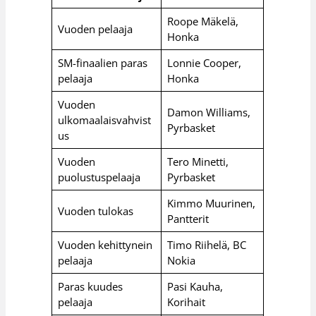
Roope Mäkelä,
Vuoden pelaaja
Honka
SM-finaalien paras
Lonnie Cooper,
pelaaja
Honka
Vuoden
Damon Williams,
ulkomaalaisvahvist
Pyrbasket
us
Vuoden
Tero Minetti,
puolustuspelaaja
Pyrbasket
Kimmo Muurinen,
Vuoden tulokas
Pantterit
Vuoden kehittynein
Timo Riihelä, BC
pelaaja
Nokia
Paras kuudes
Pasi Kauha,
pelaaja
Korihait