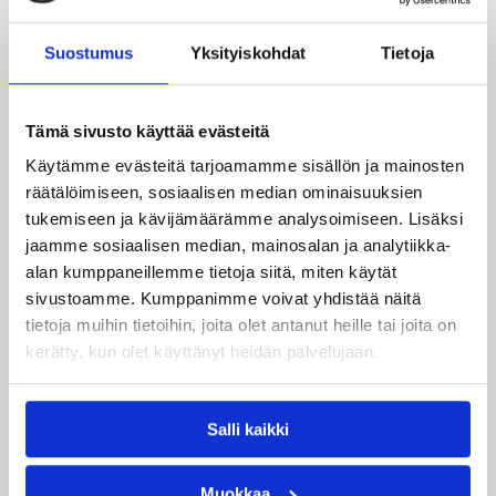
Vuoden yleisö, SM-
Pyrbasket
Koris
Suostumus
Yksityiskohdat
Tietoja
Vuoden MTV3-
Lappeenrannan
joukkue, SM-Koris
NMKY
Fair Play -palkinto,
Tämä sivusto käyttää evästeitä
Namika Lahti
miehet (Framin pytty)
Käytämme evästeitä tarjoamamme sisällön ja mainosten
räätälöimiseen, sosiaalisen median ominaisuuksien
Fair Play -palkinto,
naiset (Karénin
Peli-Karhut
tukemiseen ja kävijämäärämme analysoimiseen. Lisäksi
kannu)
jaamme sosiaalisen median, mainosalan ja analytiikka-
alan kumppaneillemme tietoja siitä, miten käytät
Paras
sivustoamme. Kumppanimme voivat yhdistää näitä
toimitsijapöytä,
Pantterit
tietoja muihin tietoihin, joita olet antanut heille tai joita on
miehet
kerätty, kun olet käyttänyt heidän palvelujaan.
Paras
Äänekosken
toimitsijapöytä,
Huima
naiset
Salli kaikki
Muokkaa