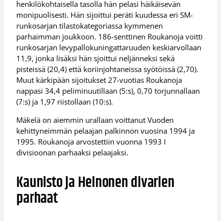
henkilökohtaisella tasolla hän pelasi häikäisevän
monipuolisesti. Hän sijoittui peräti kuudessa eri SM-
runkosarjan tilastokategoriassa kymmenen
parhaimman joukkoon. 186-senttinen Roukanoja voitti
runkosarjan levypallokuningattaruuden keskiarvollaan
11,9, jonka lisäksi hän sjoittui neljänneksi sekä
pisteissä (20,4) että koriinjohtaneissa syötöissä (2,70).
Muut kärkipään sijoitukset 27-vuotias Roukanoja
nappasi 34,4 peliminuutillaan (5:s), 0,70 torjunnallaan
(7:s) ja 1,97 riistollaan (10:s).
Mäkelä on aiemmin urallaan voittanut Vuoden
kehittyneimmän pelaajan palkinnon vuosina 1994 ja
1995. Roukanoja arvostettiin vuonna 1993 I
divisioonan parhaaksi pelaajaksi.
Kaunisto ja Heinonen divarien
parhaat