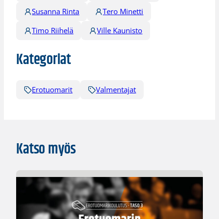
Susanna Rinta
Tero Minetti
Timo Riihelä
Ville Kaunisto
Kategoriat
Erotuomarit
Valmentajat
Katso myös