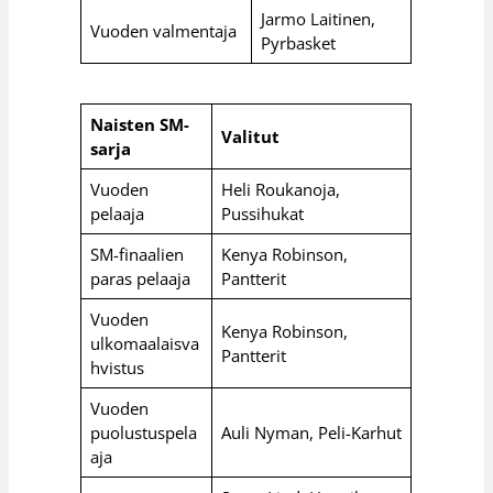
Jarmo Laitinen,
Vuoden valmentaja
Pyrbasket
Naisten SM-
Valitut
sarja
Vuoden
Heli Roukanoja,
pelaaja
Pussihukat
SM-finaalien
Kenya Robinson,
paras pelaaja
Pantterit
Vuoden
Kenya Robinson,
ulkomaalaisva
Pantterit
hvistus
Vuoden
puolustuspela
Auli Nyman, Peli-Karhut
aja