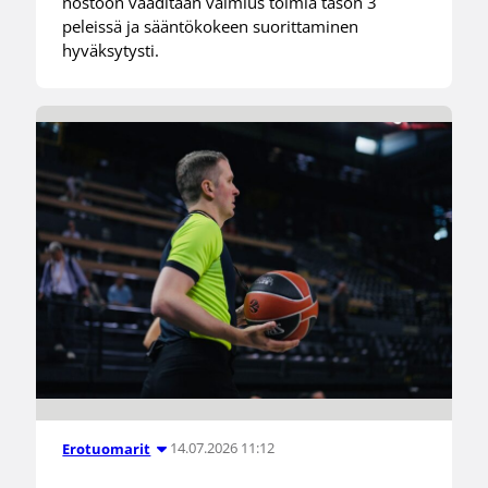
nostoon vaaditaan valmius toimia tason 3
peleissä ja sääntökokeen suorittaminen
hyväksytysti.
14.07.2026 11:12
Erotuomarit