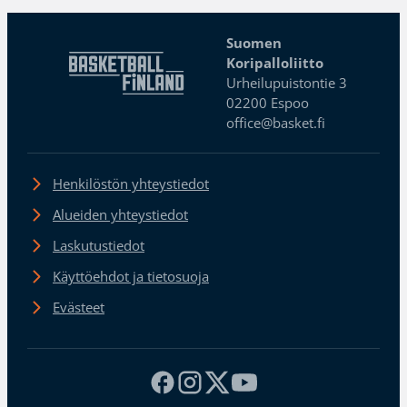
Suomen
Koripalloliitto
Urheilupuistontie 3
02200 Espoo
office@basket.fi
Henkilöstön yhteystiedot
Alueiden yhteystiedot
Laskutustiedot
Käyttöehdot ja tietosuoja
Evästeet