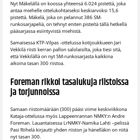
Nyt Mäkelällä on koossa yhteensä 6.024 pistettä, joka
antaa miehelle ottelukohtaiseksi keskiarvoksi 15,6
pistettä. Mäkelä, joka on pelannut 386 SM-
runkosarjapeliä, on tehnyt eniten pisteitä tällä hetkellä
pääsarjassa esiintyvistä miehistä.
Samaisessa KTP-Vilpas -ottelussa kotijoukkueen Jari
Vekkilä riisti kerran pallon salolaisilta, joka tiesi sitä,
että Vekkilällä on nyt SM-runkosarjasta kaikkina
aikoina tasan 300 riistoa.
Foreman rikkoi tasalukuja riistoissa
ja torjunnoissa
Samaan riistomäärään (300) pääsi viime keskiviikkona
Kataja-ottelussa myös Lappeenrannan NMKY:n Andre
Foreman. Lauantaisessa LrNMKY-Namika Lahti –pelissä
Pasi Riihelä kirjautti yhden riiston ja hänelläkin on niitä
nyt tasan 300.