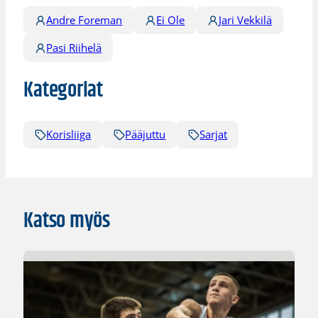
Andre Foreman
Ei Ole
Jari Vekkilä
Pasi Riihelä
Kategoriat
Korisliiga
Pääjuttu
Sarjat
Katso myös