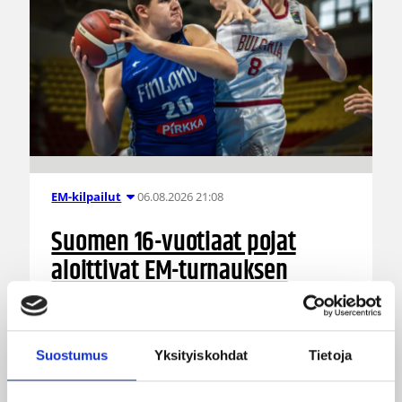
06.08.2026 21:08
EM-kilpailut
Suomen 16-vuotiaat pojat
aloittivat EM-turnauksen
tappiolla Bulgarialle
Suomen 16-vuotiaiden poikien maajoukkue
Suostumus
Yksityiskohdat
Tietoja
aloitti B-divisioonan EM-turnauksensa 67–75-
tappiolla Bulgariaa vastaan Pohjois-Makedonian