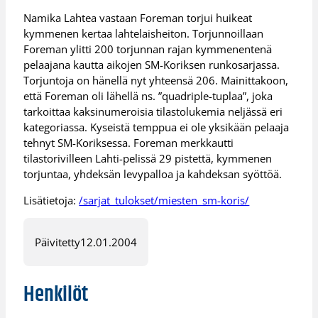
Namika Lahtea vastaan Foreman torjui huikeat
kymmenen kertaa lahtelaisheiton. Torjunnoillaan
Foreman ylitti 200 torjunnan rajan kymmenentenä
pelaajana kautta aikojen SM-Koriksen runkosarjassa.
Torjuntoja on hänellä nyt yhteensä 206. Mainittakoon,
että Foreman oli lähellä ns. ”quadriple-tuplaa”, joka
tarkoittaa kaksinumeroisia tilastolukemia neljässä eri
kategoriassa. Kyseistä temppua ei ole yksikään pelaaja
tehnyt SM-Koriksessa. Foreman merkkautti
tilastorivilleen Lahti-pelissä 29 pistettä, kymmenen
torjuntaa, yhdeksän levypalloa ja kahdeksan syöttöä.
Lisätietoja:
/sarjat_tulokset/miesten_sm-koris/
Päivitetty
12.01.2004
Henkilöt