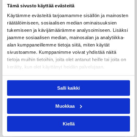
Skopjessa. Sudenpennut hallitsivat ottelun alkua
Tämä sivusto käyttää evästeitä
ja johtivat parhaimmillaan 13 pisteellä, mutta
Bulgaria nousi toisella puoliajalla rinnalle ja
Käytämme evästeitä tarjoamamme sisällön ja mainosten
lopulta ohi.
räätälöimiseen, sosiaalisen median ominaisuuksien
tukemiseen ja kävijämäärämme analysoimiseen. Lisäksi
jaamme sosiaalisen median, mainosalan ja analytiikka-
alan kumppaneillemme tietoja siitä, miten käytät
sivustoamme. Kumppanimme voivat yhdistää näitä
tietoja muihin tietoihin, joita olet antanut heille tai joita on
kerätty, kun olet käyttänyt heidän palvelujaan.
Salli kaikki
Muokkaa
Kiellä