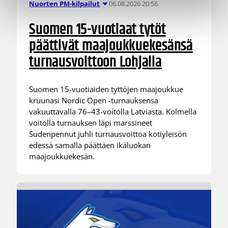
06.08.2026 20:56
Nuorten PM-kilpailut
Suomen 15-vuotiaat tytöt
päättivät maajoukkuekesänsä
turnausvoittoon Lohjalla
Suomen 15-vuotiaiden tyttöjen maajoukkue
kruunasi Nordic Open -turnauksensa
vakuuttavalla 76–43-voitolla Latviasta. Kolmella
voitolla turnauksen läpi marssineet
Sudenpennut juhli turnausvoittoa kotiyleisön
edessä samalla päättäen ikäluokan
maajoukkuekesän.