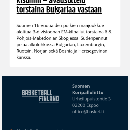
kisoihin – avausottelu
torstaina Bulgariaa vastaan
Suomen 16-vuotiaiden poikien maajoukkue
aloittaa B-divisioonan EM-kilpailut torstaina 6.8.
Pohjois-Makedonian Skopjessa. Sudenpennut
pelaa alkulohkossa Bulgarian, Luxemburgin,
Ruotsin, Norjan sekä Bosnia ja Hertsegovinan
kanssa.
Suomen
Koripalloliitto
Urheilupuistontie 3
02200 Espoo
office@basket.fi