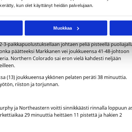
ri Markkasen Arizona voitti ylivoimaisesti Idahon harjoitusottelussa. Kuva: V
n kerätty, kun olet käyttänyt heidän palvelujaan.
Muokkaa
2-3-paikkapuolustuksellaan johtaen peliä pisteellä puoliajall
n, jonka päätteeksi Markkanen vei joukkueensa 41-48-johtoon
a. Northern Colorado sai eron vielä kahdesti neljään
eilleen.
issa (13) joukkueensa ykkönen pelaten peräti 38 minuuttia.
yötön, riiston ja torjunnan.
phy ja Northeastern voitti sinnikkäästi rinnalla loppuun as
kettiaikaa 29 minuuttia heittäen 11 pistettä ja hakien 2