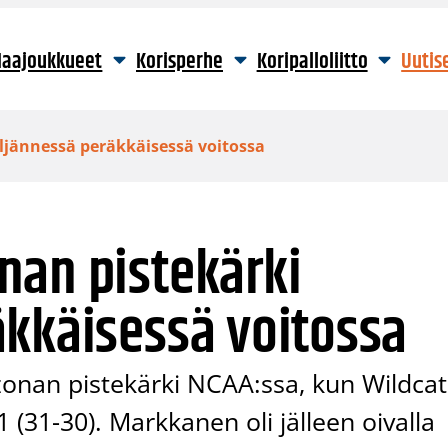
aajoukkueet
Korisperhe
Koripalloliitto
Uutis
ljännessä peräkkäisessä voitossa
nan pistekärki
äkkäisessä voitossa
izonan pistekärki NCAA:ssa, kun Wildcat
 (31-30). Markkanen oli jälleen oivalla