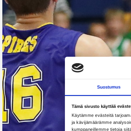
Suostumus
Tämä sivusto käyttää eväste
Käytämme evästeitä tarjoama
ja kävijämäärämme analysoim
kumppaneillemme tietoja siitä