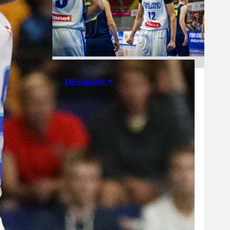
08.08.2026 22:56
EM-kilpailut
Suomen 16-
vuotiaat pojat
kaatoivat
Ruotsin
vahvalla