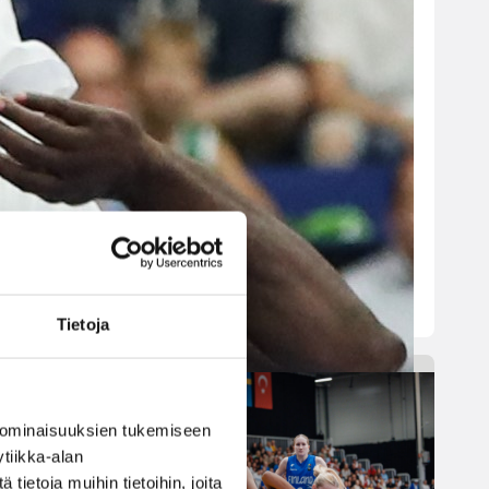
esityksellä
Suomen 16-vuotiaat pojat
nappasivat toisen peräkkäisen
voittonsa B-divisioonan EM-
kisoissa, kun Ruotsi kaatui
lukemin 98–79. Suomi johti
ottelua alusta loppuun ja
rakensi ratkaisevan eron vahvan
ensimmäisen puoliajan aikana.
Tietoja
 ominaisuuksien tukemiseen
tiikka-alan
ietoja muihin tietoihin, joita