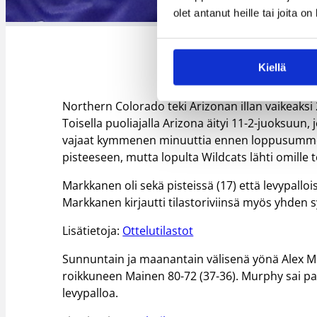
Lau
olet antanut heille tai joita o
Kiellä
Northern Colorado teki Arizonan illan vaikeaksi 
Toisella puoliajalla Arizona äityi 11-2-juoksuu
vajaat kymmenen minuuttia ennen loppusummeri
pisteeseen, mutta lopulta Wildcats lähti omille t
Markkanen oli sekä pisteissä (17) että levypallo
Markkanen kirjautti tilastoriviinsä myös yhden s
Lisätietoja:
Ottelutilastot
Sunnuntain ja maanantain välisenä yönä Alex Mur
roikkuneen Mainen 80-72 (37-36). Murphy sai par
levypalloa.