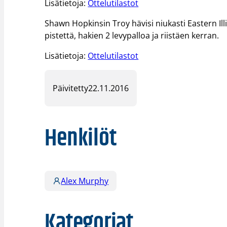
Lisätietoja:
Ottelutilastot
Shawn Hopkinsin Troy hävisi niukasti Eastern Illi
pistettä, hakien 2 levypalloa ja riistäen kerran.
Lisätietoja:
Ottelutilastot
Päivitetty
22.11.2016
Henkilöt
Alex Murphy
Kategoriat