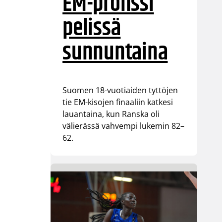
EM-pronssi
pelissä
sunnuntaina
Suomen 18-vuotiaiden tyttöjen
tie EM-kisojen finaaliin katkesi
lauantaina, kun Ranska oli
välierässä vahvempi lukemin 82–
62.