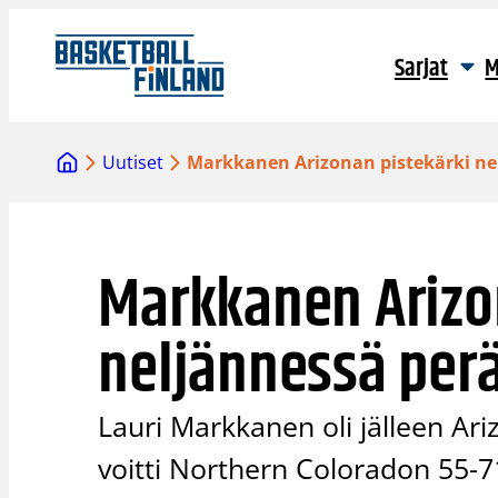
Siirry
sisältöön
Sarjat
M
Uutiset
Markkanen Arizonan pistekärki ne
Markkanen Arizo
neljännessä per
Lauri Markkanen oli jälleen Ar
voitti Northern Coloradon 55-71