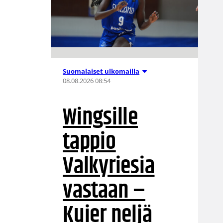
Suomalaiset ulkomailla
08.08.2026 08:54
Wingsille
tappio
Valkyriesia
vastaan –
Kuier neljä