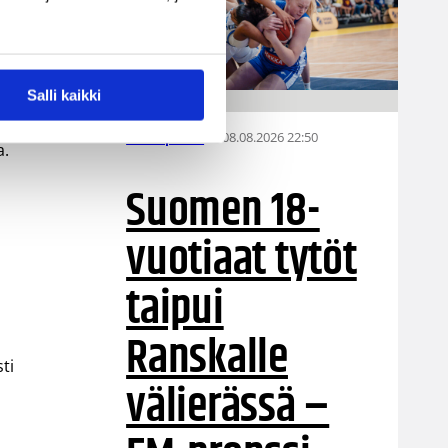
ille Vuorinen.
Salli kaikki
08.08.2026 22:50
EM-kilpailut
a.
Suomen 18-
vuotiaat tytöt
taipui
Ranskalle
ti
välierässä –