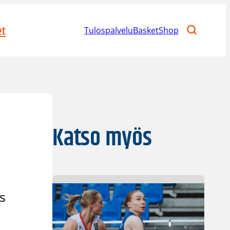
et
Tulospalvelu
BasketShop
Katso myös
s