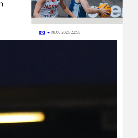
on
08.08.2026 22:58
3×3
Suomea
edustavat 3×3-
joukkueet
aloittivat
Nordic Cup -
urakkansa