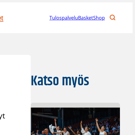
et
Tulospalvelu
BasketShop
Katso myös
yt