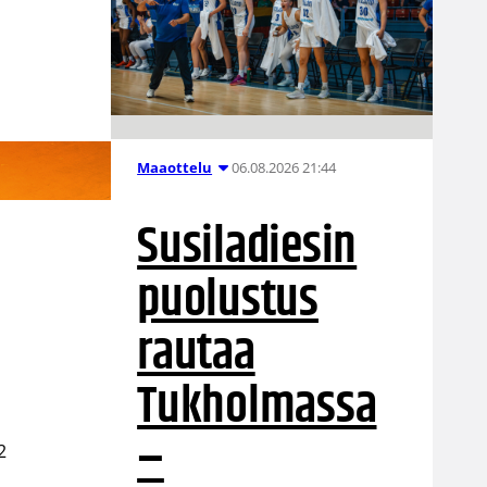
06.08.2026 21:44
Maaottelu
Susiladiesin
puolustus
rautaa
Tukholmassa
–
2