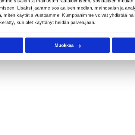
mme sisällön ja mainosten räätälöimiseen, sosiaalisen median
iseen. Lisäksi jaamme sosiaalisen median, mainosalan ja analy
, miten käytät sivustoamme. Kumppanimme voivat yhdistää näitä t
n kerätty, kun olet käyttänyt heidän palvelujaan.
Muokkaa