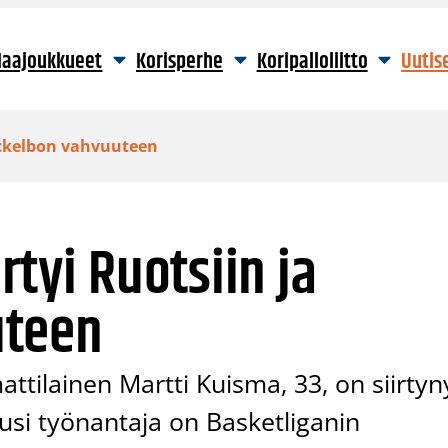
aajoukkueet
Korisperhe
Koripalloliitto
Uutis
 Ockelbon vahvuuteen
rtyi Ruotsiin ja
uteen
ilainen Martti Kuisma, 33, on siirtyn
usi työnantaja on Basketliganin