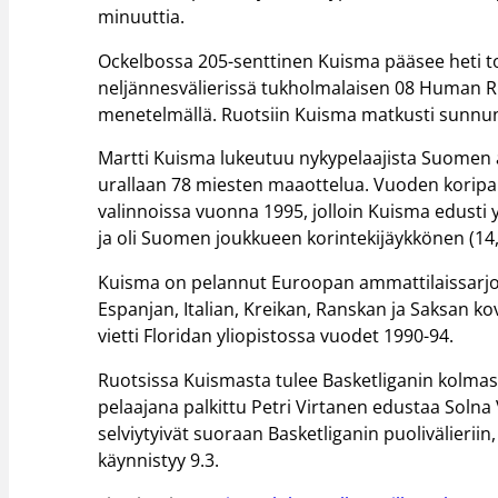
minuuttia.
Ockelbossa 205-senttinen Kuisma pääsee heti tos
neljännesvälierissä tukholmalaisen 08 Human Ri
menetelmällä. Ruotsiin Kuisma matkusti sunnun
Martti Kuisma lukeutuu nykypelaajista Suomen 
urallaan 78 miesten maaottelua. Vuoden koripallo
valinnoissa vuonna 1995, jolloin Kuisma edusti 
ja oli Suomen joukkueen korintekijäykkönen (14
Kuisma on pelannut Euroopan ammattilaissarjoi
Espanjan, Italian, Kreikan, Ranskan ja Saksan ko
vietti Floridan yliopistossa vuodet 1990-94.
Ruotsissa Kuismasta tulee Basketliganin kolma
pelaajana palkittu Petri Virtanen edustaa Solna V
selviytyivät suoraan Basketliganin puolivälieriin
käynnistyy 9.3.