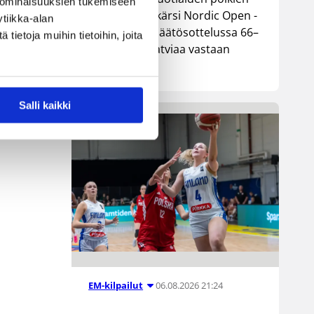
 ominaisuuksien tukemiseen
maajoukkue kärsi Nordic Open -
tiikka-alan
turnauksen päätösottelussa 66–
ietoja muihin tietoihin, joita
74-tappion Latviaa vastaan
Lohjalla.
Salli kaikki
06.08.2026 21:24
EM-kilpailut