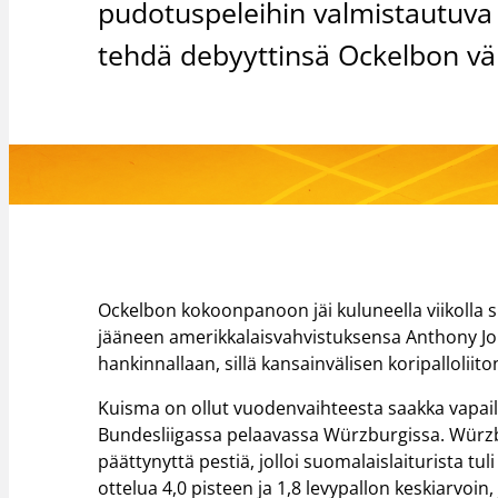
pudotuspeleihin valmistautuv
tehdä debyyttinsä Ockelbon väre
Ockelbon kokoonpanoon jäi kuluneella viikolla s
jääneen amerikkalaisvahvistuksensa Anthony Jone
hankinnallaan, sillä kansainvälisen koripallolii
Kuisma on ollut vuodenvaihteesta saakka vapail
Bundesliigassa pelaavassa Würzburgissa. Würzb
päättynyttä pestiä, jolloi suomalaislaiturista tu
ottelua 4,0 pisteen ja 1,8 levypallon keskiarvoin