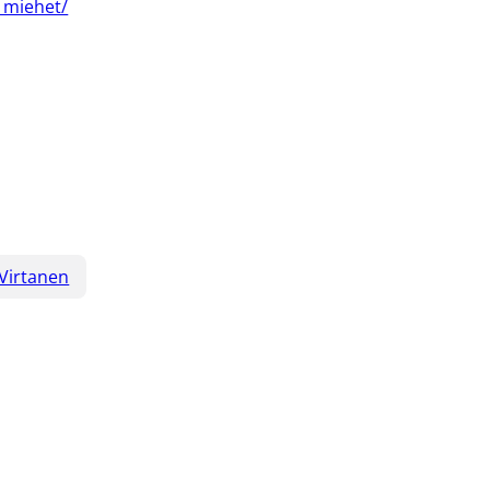
t_miehet/
 Virtanen