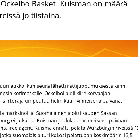
a Ockelbo Basket. Kuisman on määrä
issä jo tiistaina.
uuri aukko, kun seura lähetti rattijuopumuksesta kiinni
sin kotimatkalle. Ockelbolla oli kiire korvaajan
ton siirtoraja umpeutuu helmikuun viimeisenä päivänä.
la markkinoilla. Suomalainen aloitti kauden Saksan
urg ei jatkanut Kuisman joulukuun viimeiseen päivään
li ns. free agent. Kuisma ennätti pelata Würzburgin riveissä 1
, jotka suomalaislaituri kokosi pelattuaan keskimäärin 13,5