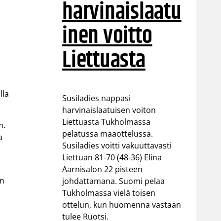
harvinaislaatu
inen voitto
Liettuasta
lla
Susiladies nappasi
harvinaislaatuisen voiton
Liettuasta Tukholmassa
m.
pelatussa maaottelussa.
a
Susiladies voitti vakuuttavasti
Liettuan 81-70 (48-36) Elina
Aarnisalon 22 pisteen
én
johdattamana. Suomi pelaa
Tukholmassa vielä toisen
ottelun, kun huomenna vastaan
tulee Ruotsi.