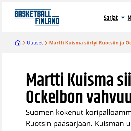
Siirry
sisältöön
Sarjat
M
Uutiset
Martti Kuisma siirtyi Ruotsiin ja
Martti Kuisma sii
Ockelbon vahvu
Suomen kokenut koripalloammatt
Ruotsin pääsarjaan. Kuisman u