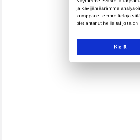
Käytämme evästeitä tarjoama
ja kävijämäärämme analysoim
kumppaneillemme tietoja siitä
olet antanut heille tai joita o
Kiellä