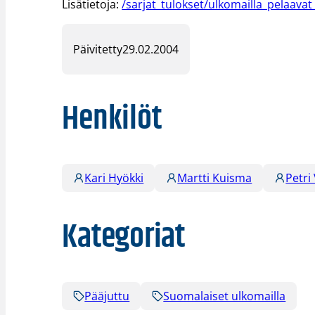
Lisätietoja:
/sarjat_tulokset/ulkomailla_pelaava
Päivitetty
29.02.2004
Henkilöt
Kari Hyökki
Martti Kuisma
Petri
Kategoriat
Pääjuttu
Suomalaiset ulkomailla