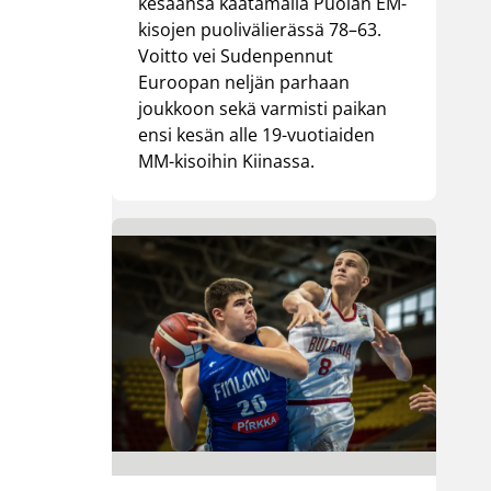
kesäänsä kaatamalla Puolan EM-
kisojen puolivälierässä 78–63.
Voitto vei Sudenpennut
Euroopan neljän parhaan
joukkoon sekä varmisti paikan
ensi kesän alle 19-vuotiaiden
MM-kisoihin Kiinassa.