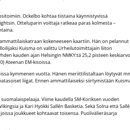
itoimiin. Ockelbo kohtaa tiistaina käynnistyvissä
ghtsin. Otteluparin voittaja ratkeaa paras kolmesta –
taina.
ammattilaiskatraan kokeneeseen kaartiin. Hän on pelannut
ilijaksi Kuisma on valittu Urheilutoimittajain liiton
yhden kauden ajan Helsingin NMKY:tä 25,2 pisteen keskiarvo
,0) Ateenan EM-kisoissa.
ssa kymmenen vuotta. Hänen meriittilistaltaan löytyvät m
vatasoiset liigat. Ennen ammattilaiseksi siirtymistään Kuism
s suomalaispelaaja. Viime kaudella SM-Koriksen vuoden
ikingsia ja Kari Hyökki Sallén Basketia. Sekä Solna että Sall
, joissa joukkueet kohtaavat toisensa. Puolivälieräsarja