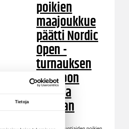
poikien
maajoukkue
päätti Nordic
Open -
turnauksen
tappioon
Latviaa
vastaan
Tietoja
Suomen 15-vuotiaiden poikien