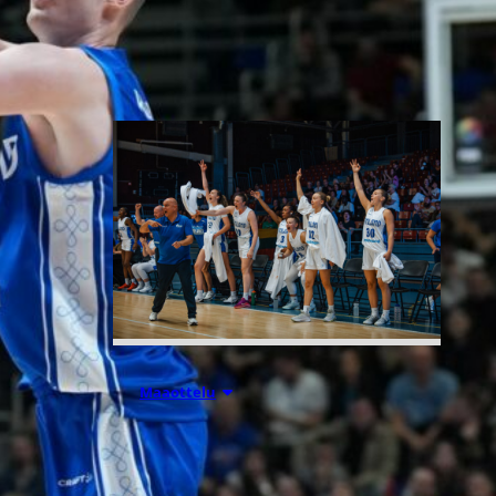
Liettuassa, Romaniassa,
Bosniassa ja viimeksi Islannissa.
06.08.2026 21:44
Maaottelu
Susiladiesin