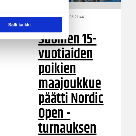
n
a
06.08.2026 21:44
MU15
Salli kaikki
Suomen 15-
vuotiaiden
poikien
maajoukkue
päätti Nordic
Open -
turnauksen