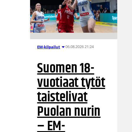
06.08.2026 21:24
EM-kilpailut
Suomen 18-
vuotiaat tytöt
taistelivat
Puolan nurin
– EM-