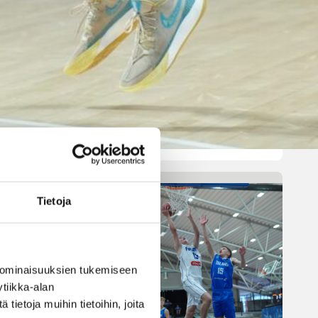
pelatussa maaottelussa.
Susiladies voitti vakuuttavasti
Liettuan 81-70 (48-36) Elina
Aarnisalon 22 pisteen
johdattamana. Suomi pelaa
Tukholmassa vielä toisen
ottelun, kun huomenna vastaan
tulee Ruotsi.
n / Susijengi.
Tietoja
en
 ominaisuuksien tukemiseen
e.
tiikka-alan
ietoja muihin tietoihin, joita