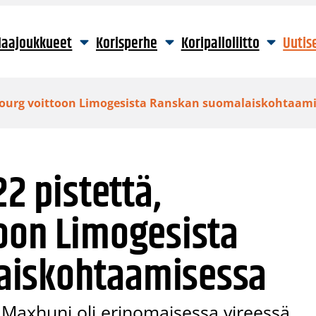
aajoukkueet
Korisperhe
Koripalloliitto
Uutis
asbourg voittoon Limogesista Ranskan suomalaiskohtaam
22 pistettä,
toon Limogesista
aiskohtaamisessa
 Maxhuni oli erinomaisessa vireessä