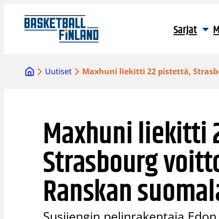
Siirry
sisältöön
Sarjat
M
Uutiset
Maxhuni liekitti 22 pistettä, Str
Maxhuni liekitti 
Strasbourg voit
Ranskan suomal
Susijengin pelinrakentaja Edon