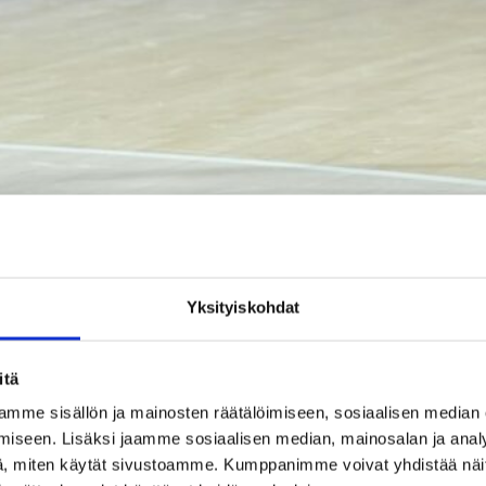
Edon Maxhuni pelaa väkevää alkukautta Strasbourgissa. Kuva: Ville Vuorine
Yksityiskohdat
ain 25 peliminuuttia. Hyvinkääläislähtöisen takamiehen
a viisi vapaaheittoa. Strasbourg venytti johtonsa yli kymmen
itä
kseen.
mme sisällön ja mainosten räätälöimiseen, sosiaalisen median
Pro A:n pudotuspeliviivan yläpuolelle, seitsemännelle sijall
iseen. Lisäksi jaamme sosiaalisen median, mainosalan ja analy
in vanavedessä kahdeksantena.
, miten käytät sivustoamme. Kumppanimme voivat yhdistää näitä t