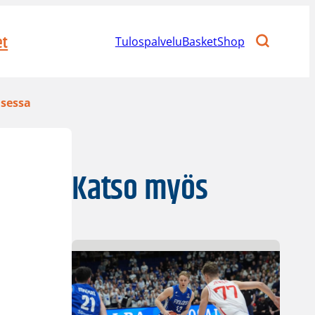
et
Tulospalvelu
BasketShop
isessa
Katso myös