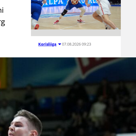
ni
rg
07.08.2026 09:23
Korisliiga
Daniel Dolenc
KTP-Basketin
haaviin
Dolenc on rakentanut pitkän
ammattilaisuran Suomen lisäksi
Ranskassa, Itävallassa,