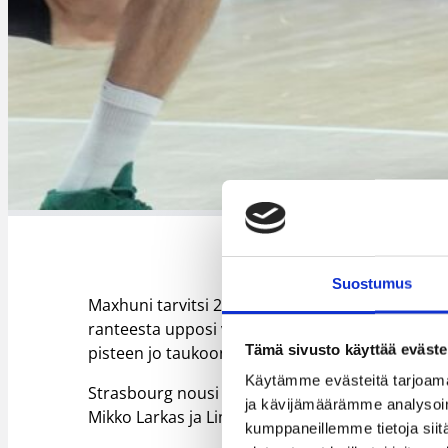
Suostumus
Maxhuni tarvitsi 22 pisteensä saavuttamiseksi v
ranteesta upposi viisi kolmen pisteen heittoa j
Tämä sivusto käyttää eväste
pisteen jo taukoon mennessä eikä katsonut taa
Käytämme evästeitä tarjoama
Strasbourg nousi kauden kolmannella voitollaan 
ja kävijämäärämme analysoim
Mikko Larkas ja Limoges ovat aivan Strasbourg
kumppaneillemme tietoja siitä