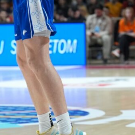
puolustus
rautaa
Tukholmassa
–
harvinaislaatu
inen voitto
Liettuasta
Susiladies nappasi
harvinaislaatuisen voiton
Liettuasta Tukholmassa