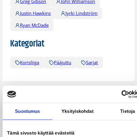
Greg Gibson
John Williamson
Justin Hawkins
Jyrki Lindström
Ryan McDade
Kategoriat
Korisliiga
Pääjuttu
Sarjat
Katso myös
Suostumus
Yksityiskohdat
Tietoja
Tämä sivusto käyttää evästeitä