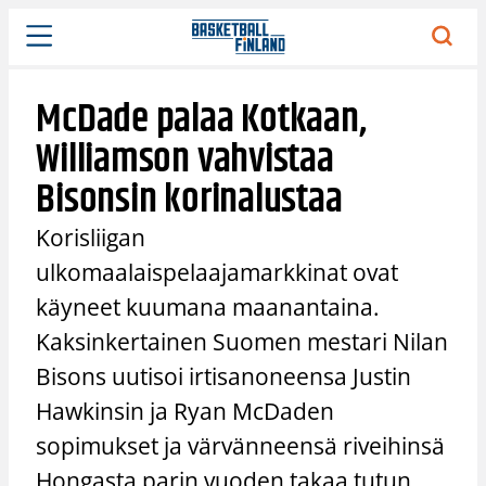
Siirry
sisältöön
McDade palaa Kotkaan,
Williamson vahvistaa
Bisonsin korinalustaa
Korisliigan
ulkomaalaispelaajamarkkinat ovat
käyneet kuumana maanantaina.
Kaksinkertainen Suomen mestari Nilan
Bisons uutisoi irtisanoneensa Justin
Hawkinsin ja Ryan McDaden
sopimukset ja värvänneensä riveihinsä
Hongasta parin vuoden takaa tutun