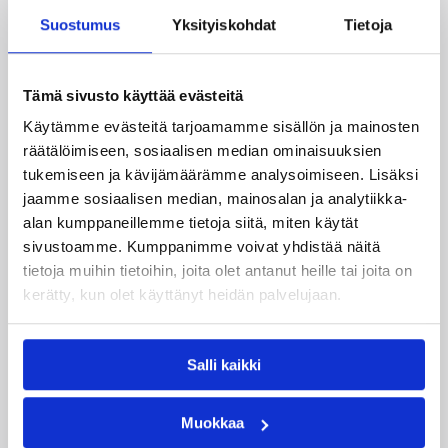
Suostumus
Yksityiskohdat
Tietoja
Daniel Dolenc KTP-Basketin
haaviin
Tämä sivusto käyttää evästeitä
Dolenc on rakentanut pitkän ammattilaisuran
Käytämme evästeitä tarjoamamme sisällön ja mainosten
Suomen lisäksi Ranskassa, Itävallassa,
räätälöimiseen, sosiaalisen median ominaisuuksien
Liettuassa, Romaniassa, Bosniassa ja viimeksi
tukemiseen ja kävijämäärämme analysoimiseen. Lisäksi
Islannissa.
jaamme sosiaalisen median, mainosalan ja analytiikka-
alan kumppaneillemme tietoja siitä, miten käytät
sivustoamme. Kumppanimme voivat yhdistää näitä
tietoja muihin tietoihin, joita olet antanut heille tai joita on
kerätty, kun olet käyttänyt heidän palvelujaan.
Salli kaikki
Muokkaa