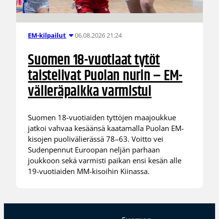
06.08.2026 21:24
EM-kilpailut
Suomen 18-vuotiaat tytöt
taistelivat Puolan nurin – EM-
välieräpaikka varmistui
Suomen 18-vuotiaiden tyttöjen maajoukkue
jatkoi vahvaa kesäänsä kaatamalla Puolan EM-
kisojen puolivälierässä 78–63. Voitto vei
Sudenpennut Euroopan neljän parhaan
joukkoon sekä varmisti paikan ensi kesän alle
19-vuotiaiden MM-kisoihin Kiinassa.