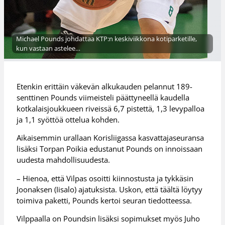
Michael Pounds johdattaa KTP:n keskiviikkona kotiparketille,
kun vastaan astelee…
Etenkin erittäin väkevän alkukauden pelannut 189-
senttinen Pounds viimeisteli päättyneellä kaudella
kotkalaisjoukkueen riveissä 6,7 pistettä, 1,3 levypalloa
ja 1,1 syöttöä ottelua kohden.
Aikaisemmin urallaan Korisliigassa kasvattajaseuransa
lisäksi Torpan Poikia edustanut Pounds on innoissaan
uudesta mahdollisuudesta.
– Hienoa, että Vilpas osoitti kiinnostusta ja tykkäsin
Joonaksen (Iisalo) ajatuksista. Uskon, että täältä löytyy
toimiva paketti, Pounds kertoi seuran tiedotteessa.
Vilppaalla on Poundsin lisäksi sopimukset myös Juho