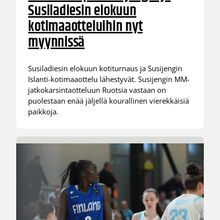
Susiladiesin elokuun
kotimaaotteluihin nyt
myynnissä
Susiladiesin elokuun kotiturnaus ja Susijengin
Islanti-kotimaaottelu lähestyvät. Susijengin MM-
jatkokarsintaotteluun Ruotsia vastaan on
puolestaan enää jäljellä kourallinen vierekkäisiä
paikkoja.