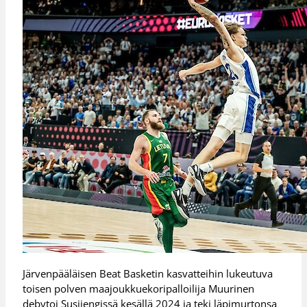
Järvenpääläisen Beat Basketin kasvatteihin lukeutuva
toisen polven maajoukkuekoripalloilija Muurinen
debytoi Susijengissä kesällä 2024 ja teki läpimurtonsa