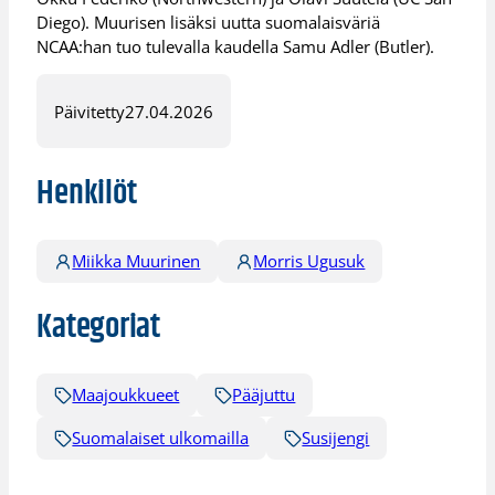
Diego). Muurisen lisäksi uutta suomalaisväriä
NCAA:han tuo tulevalla kaudella Samu Adler (Butler).
Päivitetty
27.04.2026
Henkilöt
Miikka Muurinen
Morris Ugusuk
Kategoriat
Maajoukkueet
Pääjuttu
Suomalaiset ulkomailla
Susijengi