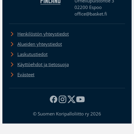
Urheilupuistontie 3
02200 Espoo
office@basket.fi
Henkilöstön yhteystiedot
Alueiden yhteystiedot
Laskutustiedot
Käyttöehdot ja tietosuoja
Evästeet
© Suomen Koripalloliitto ry 2026