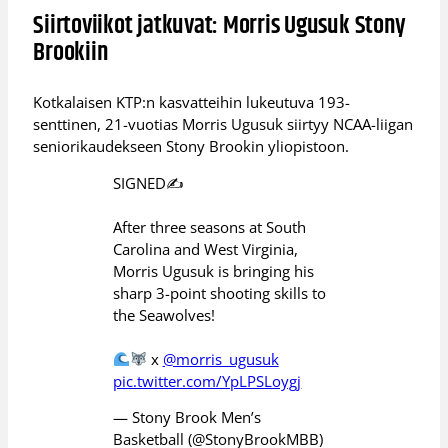
Siirtoviikot jatkuvat: Morris Ugusuk Stony
Brookiin
Kotkalaisen KTP:n kasvatteihin lukeutuva 193-
senttinen, 21-vuotias Morris Ugusuk siirtyy NCAA-liigan
seniorikaudekseen Stony Brookin yliopistoon.
SIGNED✍️
After three seasons at South
Carolina and West Virginia,
Morris Ugusuk is bringing his
sharp 3-point shooting skills to
the Seawolves!
x
@morris_ugusuk
pic.twitter.com/YpLPSLoygj
— Stony Brook Men’s
Basketball (@StonyBrookMBB)