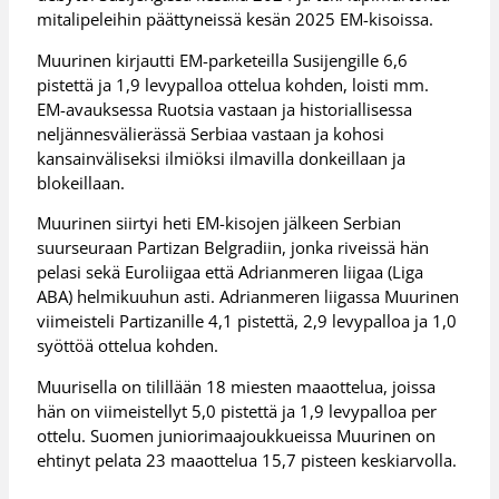
mitalipeleihin päättyneissä kesän 2025 EM-kisoissa.
Muurinen kirjautti EM-parketeilla Susijengille 6,6
pistettä ja 1,9 levypalloa ottelua kohden, loisti mm.
EM-avauksessa Ruotsia vastaan ja historiallisessa
neljännesvälierässä Serbiaa vastaan ja kohosi
kansainväliseksi ilmiöksi ilmavilla donkeillaan ja
blokeillaan.
Muurinen siirtyi heti EM-kisojen jälkeen Serbian
suurseuraan Partizan Belgradiin, jonka riveissä hän
pelasi sekä Euroliigaa että Adrianmeren liigaa (Liga
ABA) helmikuuhun asti. Adrianmeren liigassa Muurinen
viimeisteli Partizanille 4,1 pistettä, 2,9 levypalloa ja 1,0
syöttöä ottelua kohden.
Muurisella on tilillään 18 miesten maaottelua, joissa
hän on viimeistellyt 5,0 pistettä ja 1,9 levypalloa per
ottelu. Suomen juniorimaajoukkueissa Muurinen on
ehtinyt pelata 23 maaottelua 15,7 pisteen keskiarvolla.