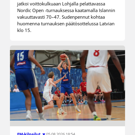
jatkoi voittokulkuaan Lohjalla pelattavassa
Nordic Open -turnauksessa kaatamalla Islannin
vakuuttavasti 70–47. Sudenpennut kohtaa
huomenna turnauksen päätösottelussa Latvian
klo 15.
05.08.2026 18:54
EM-kilpailut