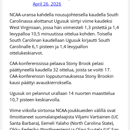
April 26, 2026
NCAA-uransa kahdella nousujohteisella kaudella South
Carolinassa aloittanut Ugusuk siirtyi viime kaudeksi
West Virginiaan, jossa hän viimeisteli 1,3 pistettä ja 1,4
levypalloa 10,5 minuutissa ottelua kohden. Toisella
South Carolinan kaudellaan Ugusuk kirjautti South
Carolinalle 6,1 pisteen ja 1,4 levypallon
ottelukeskiarvot.
CAA-konferenssissa pelaava Stony Brook pelasi
päättyneellä kaudella 32 ottelua, joista se voitti 17.
CAA-konferenssin lopputurnauksessa Stony Brookin
kausi päättyi avauskierroksella.
Ugusuk on pelannut urallaan 14 nuorten maaottelua
10,7 pisteen keskiarvolla.
Viime viikolla siirtonsa NCAA-joukkueiden välillä ovat
ilmoittaneet suomalaispelaajista Viljami Vartiainen (UC
Santa Barbara), Eemeli Yalaho (North Carolina State),
Okku Federiko (Northwestern) ja Olavi Suutela (UC San