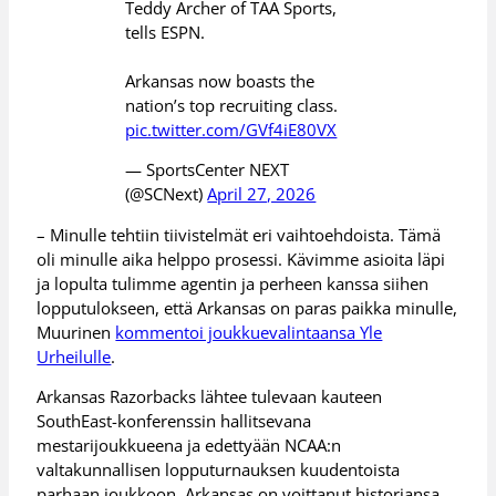
Teddy Archer of TAA Sports,
tells ESPN.
Arkansas now boasts the
nation’s top recruiting class.
pic.twitter.com/GVf4iE80VX
— SportsCenter NEXT
(@SCNext)
April 27, 2026
– Minulle tehtiin tiivistelmät eri vaihtoehdoista. Tämä
oli minulle aika helppo prosessi. Kävimme asioita läpi
ja lopulta tulimme agentin ja perheen kanssa siihen
lopputulokseen, että Arkansas on paras paikka minulle,
Muurinen
kommentoi joukkuevalintaansa Yle
Urheilulle
.
Arkansas Razorbacks lähtee tulevaan kauteen
SouthEast-konferenssin hallitsevana
mestarijoukkueena ja edettyään NCAA:n
valtakunnallisen lopputurnauksen kuudentoista
parhaan joukkoon. Arkansas on voittanut historiansa