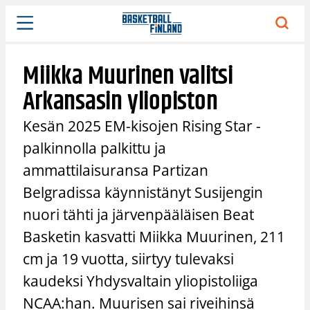
Siirry
sisältöön
Miikka Muurinen valitsi
Arkansasin yliopiston
Kesän 2025 EM-kisojen Rising Star -
palkinnolla palkittu ja
ammattilaisuransa Partizan
Belgradissa käynnistänyt Susijengin
nuori tähti ja järvenpääläisen Beat
Basketin kasvatti Miikka Muurinen, 211
cm ja 19 vuotta, siirtyy tulevaksi
kaudeksi Yhdysvaltain yliopistoliiga
NCAA:han. Muurisen sai riveihinsä