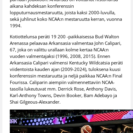
aikana kahdeksan konferenssin
lopputurnausmestaruutta, joista kaksi 2000-luvulla,
sekä juhlinut koko NCAA:n mestaruutta kerran, vuonna
1994.
Kotiottelunsa peräti 19 200 -paikkaisessa Bud Walton
Arenassa pelaavaa Arkansasia valmentaa John Calipari,
67, joka on valittu urallaan kolme kertaa NCAA:n
vuoden valmentajaksi (1996, 2008, 2015). Ennen
Arkansasia Calipari valmensi Kentucky Wildcatsia peräti
viidentoista kauden ajan (2009-2024), tuloksena kuusi
konferenssin mestaruutta ja neljä paikkaa NCAA:n Final
Fourissa. Caliparin aiempiin valmennettaviin NCAA-
tasolla lukeutuvat mm. Derrick Rose, Anthony Davis,
Karl-Anthony Towns, Devin Booker, Bam Adebayo ja
Shai Gilgeous-Alexander.