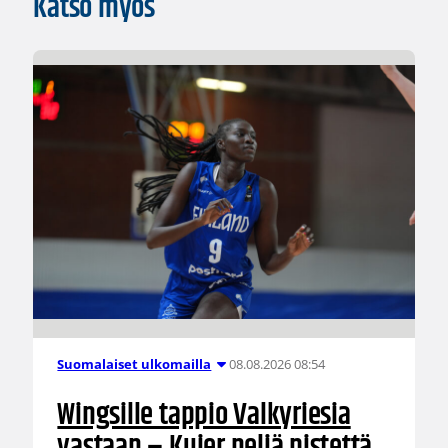
Katso myös
08.08.2026 08:54
Suomalaiset ulkomailla
Wingsille tappio Valkyriesia
vastaan – Kuier neljä pistettä