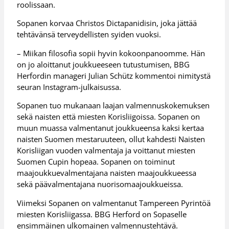
roolissaan.
Sopanen korvaa Christos Dictapanidisin, joka jättää
tehtävänsä terveydellisten syiden vuoksi.
– Miikan filosofia sopii hyvin kokoonpanoomme. Hän
on jo aloittanut joukkueeseen tutustumisen, BBG
Herfordin manageri Julian Schütz kommentoi nimitystä
seuran Instagram-julkaisussa.
Sopanen tuo mukanaan laajan valmennuskokemuksen
sekä naisten että miesten Korisliigoissa. Sopanen on
muun muassa valmentanut joukkueensa kaksi kertaa
naisten Suomen mestaruuteen, ollut kahdesti Naisten
Korisliigan vuoden valmentaja ja voittanut miesten
Suomen Cupin hopeaa. Sopanen on toiminut
maajoukkuevalmentajana naisten maajoukkueessa
sekä päävalmentajana nuorisomaajoukkueissa.
Viimeksi Sopanen on valmentanut Tampereen Pyrintöä
miesten Korisliigassa. BBG Herford on Sopaselle
ensimmäinen ulkomainen valmennustehtävä.