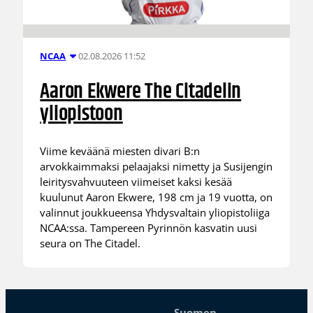
02.08.2026 11:52
NCAA
Aaron Ekwere The Citadelin
yliopistoon
Viime keväänä miesten divari B:n
arvokkaimmaksi pelaajaksi nimetty ja Susijengin
leiritysvahvuuteen viimeiset kaksi kesää
kuulunut Aaron Ekwere, 198 cm ja 19 vuotta, on
valinnut joukkueensa Yhdysvaltain yliopistoliiga
NCAA:ssa. Tampereen Pyrinnön kasvatin uusi
seura on The Citadel.
Suomen