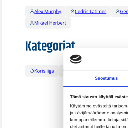
Alex Murphy
Cedric Latimer
Ger
Mikael Herbert
Kategoriat
Korisliiga
Pääjuttu
Sarjat
Suostumus
Tämä sivusto käyttää eväste
Käytämme evästeitä tarjoama
ja kävijämäärämme analysoim
kumppaneillemme tietoja siitä
olet antanut heille tai joita o