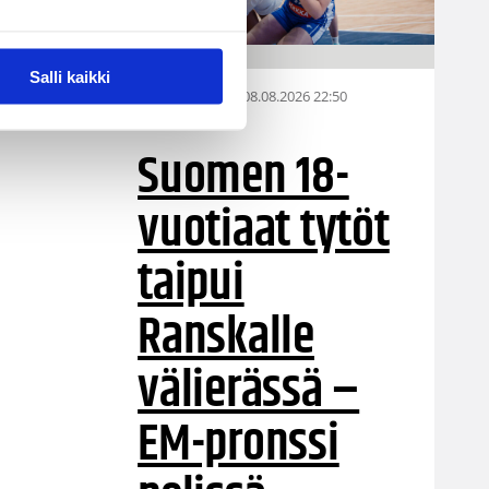
Salli kaikki
08.08.2026 22:50
EM-kilpailut
Suomen 18-
vuotiaat tytöt
taipui
Ranskalle
välierässä –
EM-pronssi