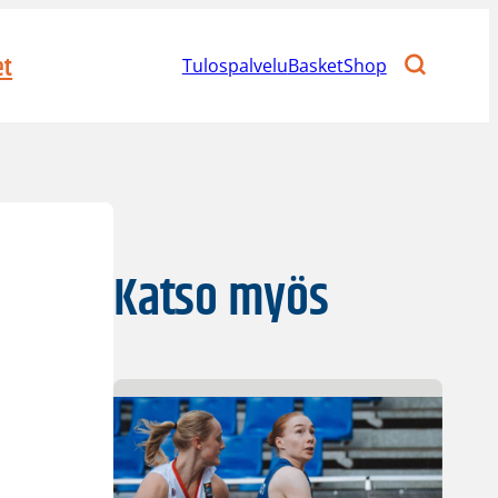
et
Tulospalvelu
BasketShop
Katso myös