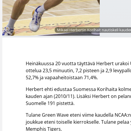
Mikael Herbertin Korihait nautiskeli kaud
Heinäkuussa 20 vuotta täyttävä Herbert urakoi 
ottelua 23,5 minuutin, 7,2 pisteen ja 2,9 levypal
52,7% ja vapaaheitoistaan 71,4%.
Herbert ehti edustaa Suomessa Korihaita kolme
kauden ajan (2010/11). Lisäksi Herbert on pelan
Suomelle 191 pistettä.
Tulane Green Wave eteni viime kaudella NCAA:
joukkue eteni toiselle kierrokselle. Tulane pela
Memphis Tigers.