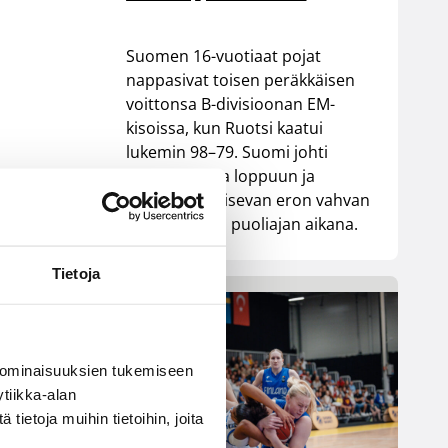
Suomen 16-vuotiaat pojat
nappasivat toisen peräkkäisen
voittonsa B-divisioonan EM-
kisoissa, kun Ruotsi kaatui
lukemin 98–79. Suomi johti
ottelua alusta loppuun ja
rakensi ratkaisevan eron vahvan
ensimmäisen puoliajan aikana.
Tietoja
 ominaisuuksien tukemiseen
tiikka-alan
ietoja muihin tietoihin, joita