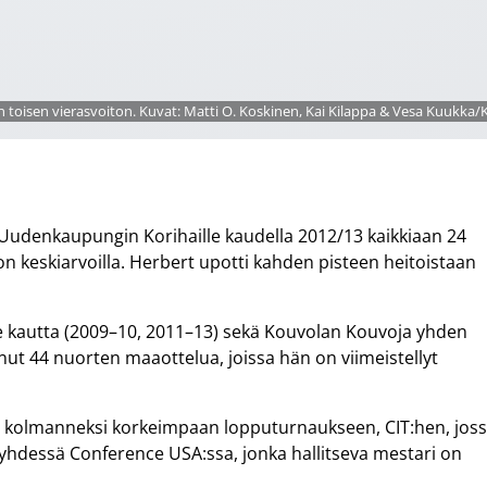
en toisen vierasvoiton. Kuvat: Matti O. Koskinen, Kai Kilappa & Vesa Kuukka
Uudenkaupungin Korihaille kaudella 2012/13 kaikkiaan 24
lon keskiarvoilla. Herbert upotti kahden pisteen heitoistaan
 kautta (2009–10, 2011–13) sekä Kouvolan Kouvoja yhden
nut 44 nuorten maaottelua, joissa hän on viimeistellyt
n kolmanneksi korkeimpaan lopputurnaukseen, CIT:hen, jos
a yhdessä Conference USA:ssa, jonka hallitseva mestari on