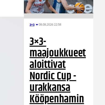
08.08.2026 22:58
3×3
3×3-
maajoukkueet
aloittivat
Nordic Cup -
urakkansa
Kööpenhamin