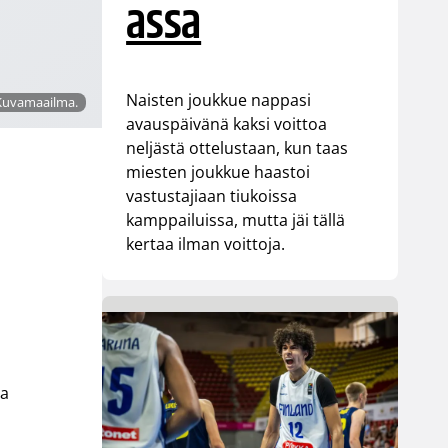
assa
Naisten joukkue nappasi
/Kuvamaailma.
avauspäivänä kaksi voittoa
neljästä ottelustaan, kun taas
miesten joukkue haastoi
vastustajiaan tiukoissa
kamppailuissa, mutta jäi tällä
kertaa ilman voittoja.
sa