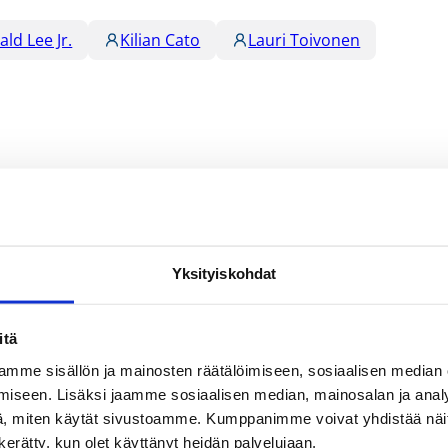
ald Lee Jr.
Kilian Cato
Lauri Toivonen
Suomalaiset ulkomailla
Yksityiskohdat
itä
mme sisällön ja mainosten räätälöimiseen, sosiaalisen median
iseen. Lisäksi jaamme sosiaalisen median, mainosalan ja analy
, miten käytät sivustoamme. Kumppanimme voivat yhdistää näitä t
n kerätty, kun olet käyttänyt heidän palvelujaan.