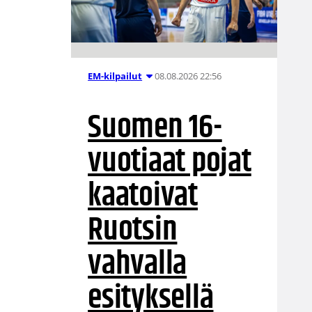
08.08.2026 22:56
EM-kilpailut
Suomen 16-
vuotiaat pojat
kaatoivat
Ruotsin
vahvalla
esityksellä