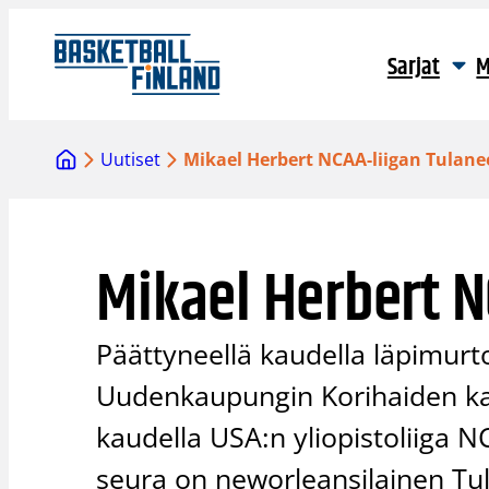
Siirry
sisältöön
Sarjat
M
Uutiset
Mikael Herbert NCAA-liigan Tulan
Mikael Herbert N
Päättyneellä kaudella läpimurt
Uudenkaupungin Korihaiden kas
kaudella USA:n yliopistoliiga N
seura on neworleansilainen T