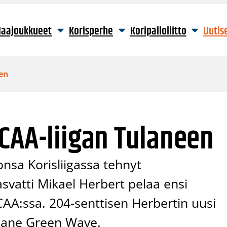
aajoukkueet
Korisperhe
Koripalloliitto
Uutis
een
CAA-liigan Tulaneen
onsa Korisliigassa tehnyt
vatti Mikael Herbert pelaa ensi
CAA:ssa. 204-senttisen Herbertin uusi
ulane Green Wave.