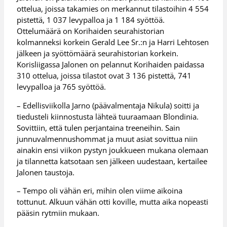
ottelua, joissa takamies on merkannut tilastoihin 4 554
pistettä, 1 037 levypalloa ja 1 184 syöttöä.
Ottelumäärä on Korihaiden seurahistorian
kolmanneksi korkein Gerald Lee Sr.:n ja Harri Lehtosen
jälkeen ja syöttömäärä seurahistorian korkein.
Korisliigassa Jalonen on pelannut Korihaiden paidassa
310 ottelua, joissa tilastot ovat 3 136 pistettä, 741
levypalloa ja 765 syöttöä.
– Edellisviikolla Jarno (päävalmentaja Nikula) soitti ja
tiedusteli kiinnostusta lähteä tuuraamaan Blondinia.
Sovittiin, että tulen perjantaina treeneihin. Sain
junnuvalmennushommat ja muut asiat sovittua niin
ainakin ensi viikon pystyn joukkueen mukana olemaan
ja tilannetta katsotaan sen jälkeen uudestaan, kertailee
Jalonen taustoja.
– Tempo oli vähän eri, mihin olen viime aikoina
tottunut. Alkuun vähän otti koville, mutta aika nopeasti
pääsin rytmiin mukaan.