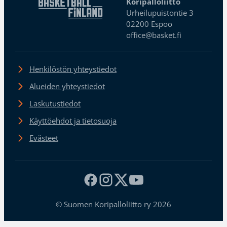
Koripalloliitto
Urheilupuistontie 3
02200 Espoo
office@basket.fi
Henkilöstön yhteystiedot
Alueiden yhteystiedot
Laskutustiedot
Käyttöehdot ja tietosuoja
Evästeet
© Suomen Koripalloliitto ry 2026