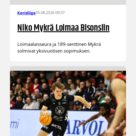
05.08.2026 09:37
Korisliiga
Niko Mykrä Loimaa Bisonsiin
Loimaalaisseura ja 189-senttinen Mykrä
solmivat yksivuotisen sopimuksen.