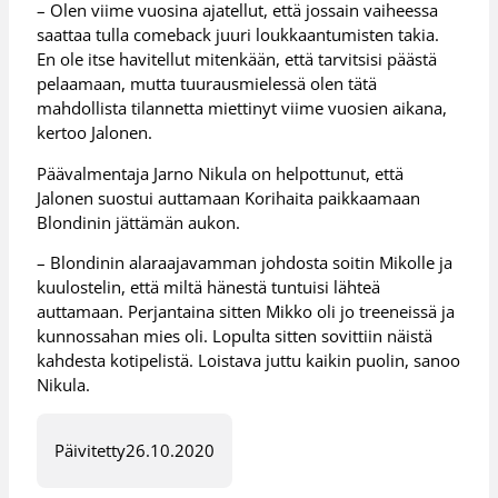
– Olen viime vuosina ajatellut, että jossain vaiheessa
saattaa tulla comeback juuri loukkaantumisten takia.
En ole itse havitellut mitenkään, että tarvitsisi päästä
pelaamaan, mutta tuurausmielessä olen tätä
mahdollista tilannetta miettinyt viime vuosien aikana,
kertoo Jalonen.
Päävalmentaja Jarno Nikula on helpottunut, että
Jalonen suostui auttamaan Korihaita paikkaamaan
Blondinin jättämän aukon.
– Blondinin alaraajavamman johdosta soitin Mikolle ja
kuulostelin, että miltä hänestä tuntuisi lähteä
auttamaan. Perjantaina sitten Mikko oli jo treeneissä ja
kunnossahan mies oli. Lopulta sitten sovittiin näistä
kahdesta kotipelistä. Loistava juttu kaikin puolin, sanoo
Nikula.
Päivitetty
26.10.2020