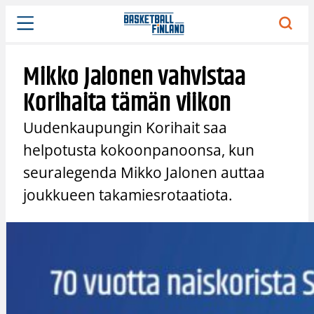
Siirry
sisältöön
Mikko Jalonen vahvistaa
Korihaita tämän viikon
Uudenkaupungin Korihait saa
helpotusta kokoonpanoonsa, kun
seuralegenda Mikko Jalonen auttaa
joukkueen takamiesrotaatiota.