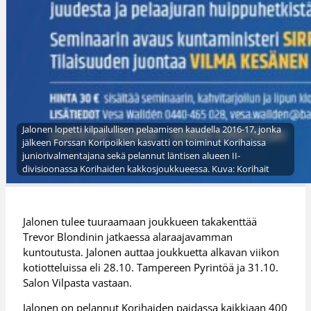
Jalonen lopetti kilpailullisen pelaamisen kaudella 2016-17, jonka
jälkeen Forssan Koripoikien kasvatti on toiminut Korihaissa
juniorivalmentajana sekä pelannut läntisen alueen II-
divisioonassa Korihaiden kakkosjoukkueessa. Kuva: Korihait
Jalonen tulee tuuraamaan joukkueen takakenttää
Trevor Blondinin jatkaessa alaraajavamman
kuntoutusta. Jalonen auttaa joukkuetta alkavan viikon
kotiotteluissa eli 28.10. Tampereen Pyrintöä ja 31.10.
Salon Vilpasta vastaan.
Jalonen on pelannut Korihaiden paidassa kaikkiaan 400