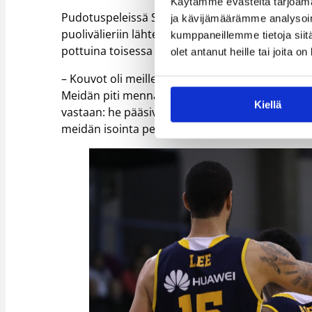
Käytämme evästeitä tarjoama
Pudotuspeleissä Seagulls kohtasi avauskierroks
ja kävijämäärämme analysoim
puolivälieriin lähteneet helsinkiläiset veivät e
kumppaneillemme tietoja siitä
pottuina toisessa ottelussa, jonka se vei nimiins
olet antanut heille tai joita o
– Kouvot oli meille hankala vastustaja, koska he o
Meidän piti mennä itsekin pelata pienemmällä vii
Kiellä
vastaan: he pääsivät vaihtamalla hyökkäämään a
meidän isointa pelaajaa vastaan.