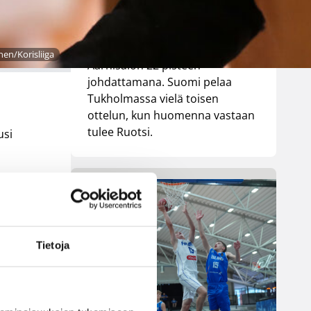
pelatussa maaottelussa.
Susiladies voitti vakuuttavasti
Liettuan 81-70 (48-36) Elina
en/Korisliiga
Aarnisalon 22 pisteen
johdattamana. Suomi pelaa
Tukholmassa vielä toisen
ottelun, kun huomenna vastaan
tulee Ruotsi.
usi
Tietoja