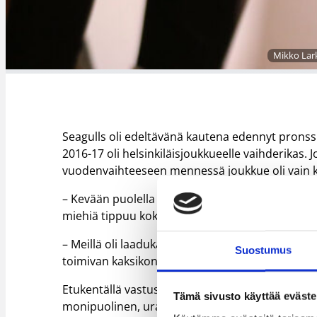
Mikko Lark
Seagulls oli edeltävänä kautena edennyt pronssi
2016-17 oli helsinkiläisjoukkueelle vaihderikas. J
vuodenvaihteeseen mennessä joukkue oli vain ka
– Kevään puolella saimme vammoja ja kuorman kas
miehiä tippuu koko ajan, Mikko Larkas muistele
– Meillä oli laadukas joukkue. Oli upeaa kautt
Suostumus
toimivan kaksikon.
Etukentällä vastustajille harmaita hiuksia aiheu
Tämä sivusto käyttää eväste
monipuolinen, uransa kyseiseen kauteen lopett