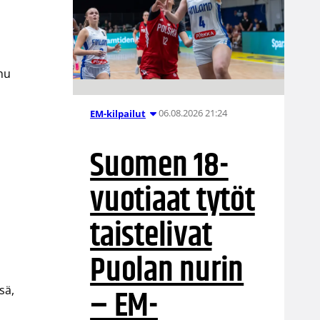
hu
06.08.2026 21:24
EM-kilpailut
Suomen 18-
vuotiaat tytöt
taistelivat
Puolan nurin
– EM-
sä,