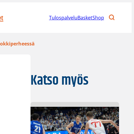
et
Tulospalvelu
BasketShop
 lokkiperheessä
Katso myös