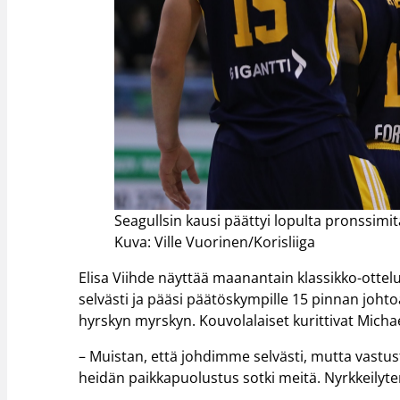
Seagullsin kausi päättyi lopulta pronssimit
Kuva: Ville Vuorinen/Korisliiga
Elisa Viihde näyttää maanantain klassikko-ottel
selvästi ja pääsi päätöskympille 15 pinnan joh
hyrskyn myrskyn. Kouvolalaiset kurittivat Michae
– Muistan, että johdimme selvästi, mutta vastust
heidän paikkapuolustus sotki meitä. Nyrkkeilyte