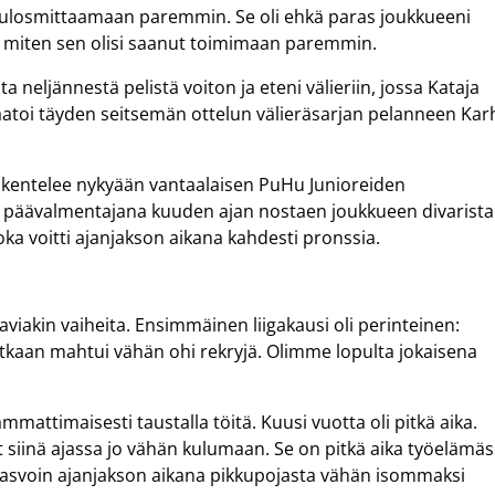
la ulosmittaamaan paremmin. Se oli ehkä paras joukkueeni
in, miten sen olisi saanut toimimaan paremmin.
neljännestä pelistä voiton ja eteni välieriin, jossa Kataja
kaatoi täyden seitsemän ottelun välieräsarjan pelanneen Kar
skentelee nykyään vantaalaisen PuHu Junioreiden
in päävalmentajana kuuden ajan nostaen joukkueen divarista
oka voitti ajanjakson aikana kahdesti pronssia.
aviakin vaiheita. Ensimmäinen liigakausi oli perinteinen:
tkaan mahtui vähän ohi rekryjä. Olimme lopulta jokaisena
ammattimaisesti taustalla töitä. Kuusi vuotta oli pitkä aika.
vat siinä ajassa jo vähän kulumaan. Se on pitkä aika työelämäs
kasvoin ajanjakson aikana pikkupojasta vähän isommaksi