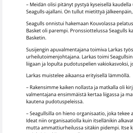
– Meidän olisi pitänyt pystyä kyseisellä kaudel
Seagulls-ajallani. On tullut mietittyä jälkeenpä
Seagulls onnistui hakemaan Kouvolassa pelatusta 
Basket oli parempi. Pronssiottelussa Seagulls 
Basketin.
Susijengin apuvalmentajana toimiva Larkas työ
urheilutoimenjohtajana. Larkas toimi Seagulls
liigaan ja lopulta pudotuspelien vakiokasvoksi, j
Larkas muistelee aikaansa erityisellä lämmöllä.
– Rakensimme kaiken nollasta ja matkalla oli kirj
valmentajana ensimmäistä kertaa liigassa ja ma
kautena pudotuspeleissä.
– Seagullsilla on hieno organisaatio, joka tekee 
Ideat niin organisaatiolla kuin itsellänikin alka
mutta ammattiurheilussa sitäkin pidempi. Itse 