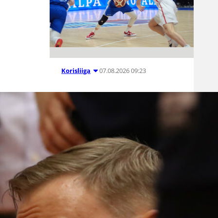
07.08.2026 09:23
Korisliiga
Daniel Dolenc
KTP-Basketin
haaviin
Dolenc on rakentanut pitkän
ammattilaisuran Suomen lisäksi
Ranskassa, Itävallassa,