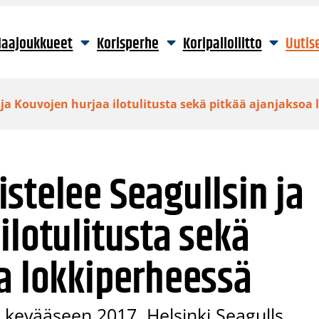
aajoukkueet
Korisperhe
Koripalloliitto
Uutis
ja Kouvojen hurjaa ilotulitusta sekä pitkää ajanjaksoa
stelee Seagullsin ja
ilotulitusta sekä
a lokkiperheessä
 kevääseen 2017. Helsinki Seagulls