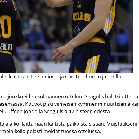
aleille Gerald Lee Juniorin ja Carl Lindbomin johdolla.
una joukkueiden kolmannen ottelun. Seagulls hallitsi ottelua
toasemassa. Kouvot pisti viimeisen kymmenminuuttisen aika
l Cuffeen johdolla Seagullsia 42 pisteen edestä.
aja alkoi laittamaan kaikista paikoista sisään. Muistaakseni
rmein kello pelasti meidät tuossa ottelussa.