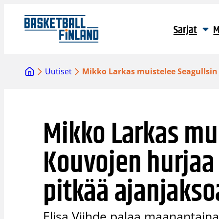
Siirry
sisältöön
Sarjat
M
Uutiset
Mikko Larkas muistelee Seagullsin 
Mikko Larkas mui
Kouvojen hurjaa 
pitkää ajanjakso
Elisa Viihde palaa maanantaina