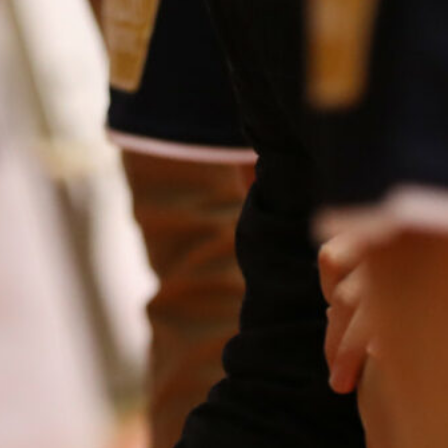
puolustus
rautaa
Tukholmassa
–
harvinaislaatu
inen voitto
Liettuasta
Susiladies nappasi
harvinaislaatuisen voiton
Liettuasta Tukholmassa