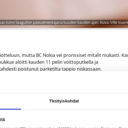
as toimi Seagullsin päävalmentajana kuuden kauden ajan. Kuva: Ville Vuorin
otteluun, mutta BC Nokia vei pronssiset mitalit niukasti. Ka
oukkue aloitti kauden 11 pelin voittoputkella ja
hdesti poistunut parketilta tappio niskassaan.
vaessa kävi niin sanottu lumipalloefekti ja tuntui, että
e.
a pelannut Antto Nikkarinen, joka muodosti Devonte Upsonin
Yksityiskohdat
tti kotimaahan pelannut Gerald Lee Jr. Takakentällä hääri
itä
anut Jason Conley.