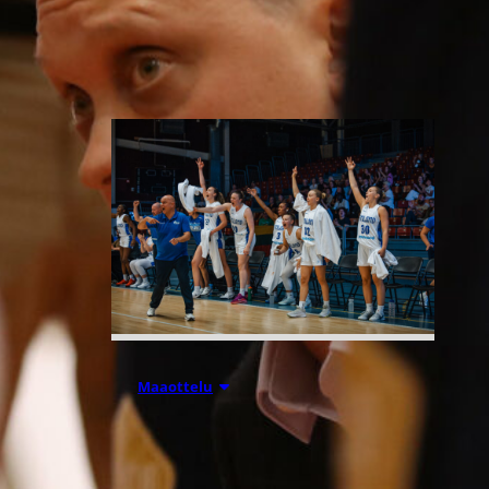
Liettuassa, Romaniassa,
Bosniassa ja viimeksi Islannissa.
06.08.2026 21:44
Maaottelu
Susiladiesin