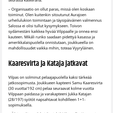
– Organisaatio on ollut paras, missä olen koskaan
toiminut. Olen kuitenkin sitoutunut Aurajoen
urheilulukion toimintaan ja täysipäiväinen valmennus
Salossa ei olisi tullut kysymykseen. Toivon
sydämestäni kaikkea hyvää Vilppaalle ja onnea ensi
kauteen. Mikäli runko saadaan pidettyä kasassa ja
amerikkalaispuolella onnistutaan, joukkueella on
mahdollisuudet vaikka mihin, toteaa Vyyryläinen.
Kaaresvirta ja Kataja jatkavat
Vilpas on solminut pelaajapuolella kaksi tärkeää
jatkosopimusta. Joukkueen kapteeni Samu Kaaresvirta
(30 vuotta/192 cm) pelaa seuraavat kolme vuotta
Vilppaan paidassa ja varakapteeni Jukka Katajan
(28/197) syötöt napsahtavat kohdilleen 1+1-
sopimuksella.