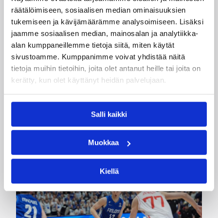
räätälöimiseen, sosiaalisen median ominaisuuksien
Samu Kaaresvirta
tukemiseen ja kävijämäärämme analysoimiseen. Lisäksi
jaamme sosiaalisen median, mainosalan ja analytiikka-
Kategoriat
alan kumppaneillemme tietoja siitä, miten käytät
sivustoamme. Kumppanimme voivat yhdistää näitä
tietoja muihin tietoihin, joita olet antanut heille tai joita on
Korisliiga
Pääjuttu
Sarjat
kerätty, kun olet käyttänyt heidän palvelujaan.
Salli kaikki
Katso myös
Muokkaa
Kiellä