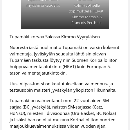
myös ensi kaudella.
kolmivuotisella
sopimuksella. Kuvat:
Kimmo Metsälä &
Francois Perthuis.
Tupamäki korvaa Salossa Kimmo Vyyryläisen.
Nuoresta iästä huolimatta Tupamäki on varsin kokenut
valmentaja. Jyväskylän seudulta lähtöisin olevan
Tupamäen taskusta löytyy niin Suomen Koripalloliiton
huippuvalmentajatutkinto (HKVT) kuin Euroopan 5.
tason valmentajatutkintokin.
Uusi Vilpas-luotsi on koulutukseltaan valmennus- ja
testausopin maisteri Jyväskylän yliopiston liikunnalta.
Tupamäki on valmentanut mm. 22-vuotiaiden SM-
sarjaa (BC Jyväskylä), naisten SM-sarjassa (Catz,
HoNsU), miesten I divisioonaa (Ura-Basket, BC Nokia)
ja lisäksi hän on ollut mukana Koripalloliiton nuorten
maajoukkuevalmennuksissa viiden vuoden ajan.