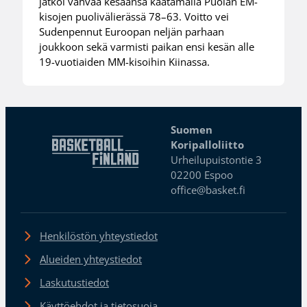
jatkoi vahvaa kesäänsä kaatamalla Puolan EM-
kisojen puolivälierässä 78–63. Voitto vei
Sudenpennut Euroopan neljän parhaan
joukkoon sekä varmisti paikan ensi kesän alle
19-vuotiaiden MM-kisoihin Kiinassa.
Suomen
Koripalloliitto
Urheilupuistontie 3
02200 Espoo
office@basket.fi
Henkilöstön yhteystiedot
Alueiden yhteystiedot
Laskutustiedot
Käyttöehdot ja tietosuoja