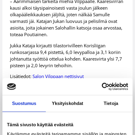
– Äärimmäisen tärkeitä miehiä Vilppaalle. Kaaresvirran
kausi alkoi täysipainoisesti vasta joulun jälkeen
olkapääleikkauksen jäljiltä, joten nälkää Samulle
varmasti jäi. Katajan Jukan luovuus ja pelisilmä ovat
asioita, joita jokainen Salohallin katsoja osaa arvostaa,
toteaa Poutiainen.
Jukka Kataja kirjautti tilastorivilleen Korisliigan
runkosarjassa 9,4 pistettä, 6,0 levypalloa ja 3,1 koriin
johtanutta syöttöä ottelua kohden. Kaaresvirta ylsi 7,7
pisteen ja 2,0 levyrin tehoihin.
Lisätiedot:
Salon Vilppaan nettisivut
Päivitetty
30.03.2011
Suostumus
Yksityiskohdat
Tietoja
Henkilöt
Tämä sivusto käyttää evästeitä
Käytämme evästeitä tarjoamamme sisällön ja mainosten
Jukka Kataja
Mikko Tupamäki