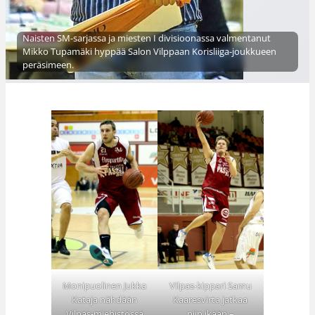
Naisten SM-sarjassa ja miesten I divisioonassa valmentanut
Mikko Tupamäki hyppää Salon Vilppaan Korisliiga-joukkueen
peräsimeen.
Monipuolinen Jukka
Vilpas-kippari Samu
Kataja nähdään
Kaaresvirta jatkaa
Vilpas-miehistössä
niin ikään –