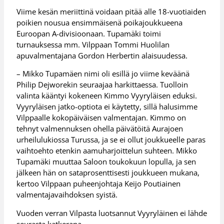
Viime kesän meriittinä voidaan pitää alle 18-vuotiaiden
poikien nousua ensimmäisenä poikajoukkueena
Euroopan A-divisioonaan. Tupamäki toimi
turnauksessa mm. Vilppaan Tommi Huolilan
apuvalmentajana Gordon Herbertin alaisuudessa.
– Mikko Tupamäen nimi oli esillä jo viime keväänä
Philip Dejworekin seuraajaa harkittaessa. Tuolloin
valinta kääntyi kokeneen Kimmo Vyyryläisen eduksi.
Vyyryläisen jatko-optiota ei käytetty, sillä halusimme
Vilppaalle kokopäiväisen valmentajan. Kimmo on
tehnyt valmennuksen ohella päivätöitä Aurajoen
urheilulukiossa Turussa, ja se ei ollut joukkueelle paras
vaihtoehto etenkin aamuharjoittelun suhteen. Mikko
Tupamäki muuttaa Saloon toukokuun lopulla, ja sen
jälkeen hän on sataprosenttisesti joukkueen mukana,
kertoo Vilppaan puheenjohtaja Keijo Poutiainen
valmentajavaihdoksen syistä.
Vuoden verran Vilpasta luotsannut Vyyryläinen ei lähde
seurasta katkerana.