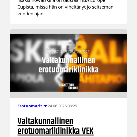
lisäksi Kowalskilla on taustaa FIBA Europe
Cupista, missä hän on viheltänyt jo seitsemän
vuoden ajan.
24.06.2026 09:29
Erotuomarit
Valtakunnallinen
erotuomariklinikka VEK