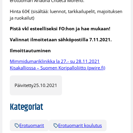
erotuomari Ariadna Chueca Moreno.
Hinta 60€ (sisältää: luennot, tarkkailupelit, majoituksen
ja ruokailut)
Pistä vkl esteelliseksi FO:hon ja hae mukaan!
Valinnat ilmoitetaan sähköpostilla 7.11.2021.
Ilmoittautuminen
Mimmidumariklinikka la 27.- su 28.11.2021
Kisakalliossa – Suomen Koripalloliitto (pwire.fi)
Päivitetty
25.10.2021
Kategoriat
Erotuomarit
Erotuomarit koulutus