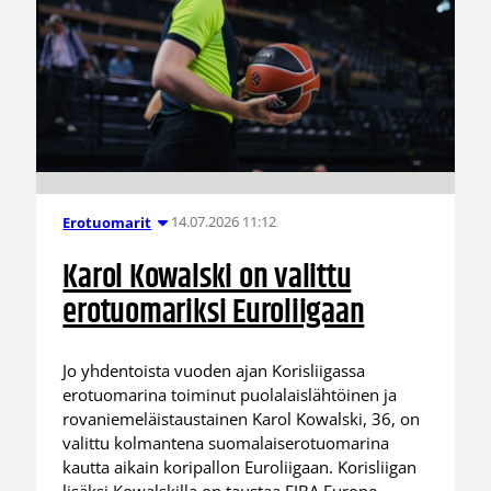
14.07.2026 11:12
Erotuomarit
Karol Kowalski on valittu
erotuomariksi Euroliigaan
Jo yhdentoista vuoden ajan Korisliigassa
erotuomarina toiminut puolalaislähtöinen ja
rovaniemeläistaustainen Karol Kowalski, 36, on
valittu kolmantena suomalaiserotuomarina
kautta aikain koripallon Euroliigaan. Korisliigan