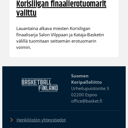
Korisliigan finaalierotuomarit
valittu
Lauantaina alkava miesten Korisliigan
finaalisarja Salon Vilppaan ja Kataja-Basketin
välillä tuomitaan seitsemän erotuomarin
voimin.
Suomen
Koripalloliitto
Urheilupuistontie 3
02200 Espoo
office@basket.fi
Henkilöstön yhteystiedot