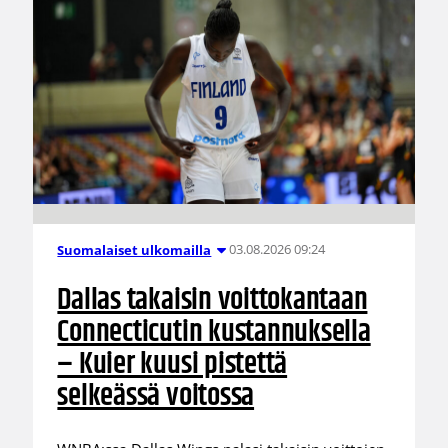
03.08.2026 09:24
Suomalaiset ulkomailla
Dallas takaisin voittokantaan
Connecticutin kustannuksella
– Kuier kuusi pistettä
selkeässä voitossa