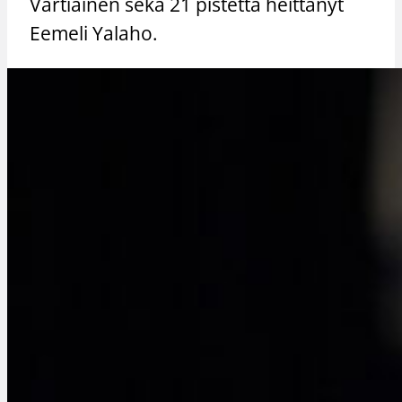
Vartiainen sekä 21 pistettä heittänyt
Eemeli Yalaho.