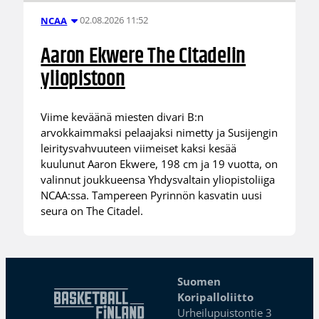
02.08.2026 11:52
NCAA
Aaron Ekwere The Citadelin
yliopistoon
Viime keväänä miesten divari B:n
arvokkaimmaksi pelaajaksi nimetty ja Susijengin
leiritysvahvuuteen viimeiset kaksi kesää
kuulunut Aaron Ekwere, 198 cm ja 19 vuotta, on
valinnut joukkueensa Yhdysvaltain yliopistoliiga
NCAA:ssa. Tampereen Pyrinnön kasvatin uusi
seura on The Citadel.
Suomen
Koripalloliitto
Urheilupuistontie 3