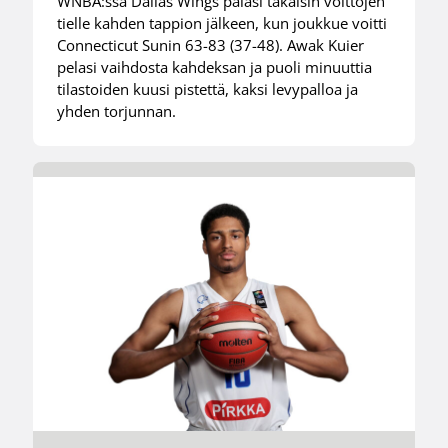
WNBA:ssa Dallas Wings palasi takaisin voittojen
tielle kahden tappion jälkeen, kun joukkue voitti
Connecticut Sunin 63-83 (37-48). Awak Kuier
pelasi vaihdosta kahdeksan ja puoli minuuttia
tilastoiden kuusi pistettä, kaksi levypalloa ja
yhden torjunnan.