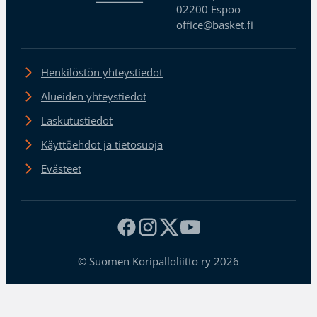
02200 Espoo
office@basket.fi
Henkilöstön yhteystiedot
Alueiden yhteystiedot
Laskutustiedot
Käyttöehdot ja tietosuoja
Evästeet
© Suomen Koripalloliitto ry 2026