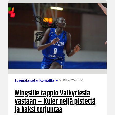
08.08.2026 08:54
Suomalaiset ulkomailla
Wingsille tappio Valkyriesia
vastaan – Kuier neljä pistettä
ja kaksi torjuntaa