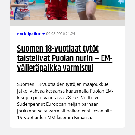
06.08.2026 21:24
EM-kilpailut
Suomen 18-vuotiaat tytöt
taistelivat Puolan nurin – EM-
välieräpaikka varmistui
Suomen 18-vuotiaiden tyttöjen maajoukkue
jatkoi vahvaa kesäänsä kaatamalla Puolan EM-
kisojen puolivälierässä 78–63. Voitto vei
Sudenpennut Euroopan neljän parhaan
joukkoon sekä varmisti paikan ensi kesän alle
19-vuotiaiden MM-kisoihin Kiinassa.