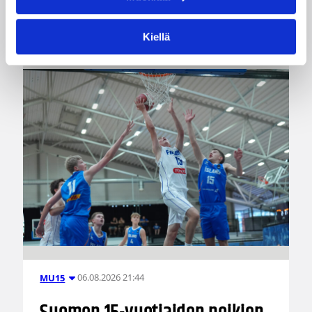
toisen ottelun, kun huomenna vastaan tulee
Ruotsi.
Kiellä
06.08.2026 21:44
MU15