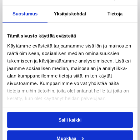
Suostumus
Yksityiskohdat
Tietoja
Tämä sivusto käyttää evästeitä
Käytämme evästeitä tarjoamamme sisällön ja mainosten
06.08.2026 21:44
Maaottelu
räätälöimiseen, sosiaalisen median ominaisuuksien
Susiladiesin puolustus rautaa
tukemiseen ja kävijämäärämme analysoimiseen. Lisäksi
Tukholmassa –
jaamme sosiaalisen median, mainosalan ja analytiikka-
alan kumppaneillemme tietoja siitä, miten käytät
harvinaislaatuinen voitto
sivustoamme. Kumppanimme voivat yhdistää näitä
Liettuasta
tietoja muihin tietoihin, joita olet antanut heille tai joita on
kerätty, kun olet käyttänyt heidän palvelujaan.
Susiladies nappasi harvinaislaatuisen voiton
Liettuasta Tukholmassa pelatussa maaottelussa.
Salli kaikki
Susiladies voitti vakuuttavasti Liettuan 81-70
(48-36) Elina Aarnisalon 22 pisteen
johdattamana. Suomi pelaa Tukholmassa vielä
Muokkaa