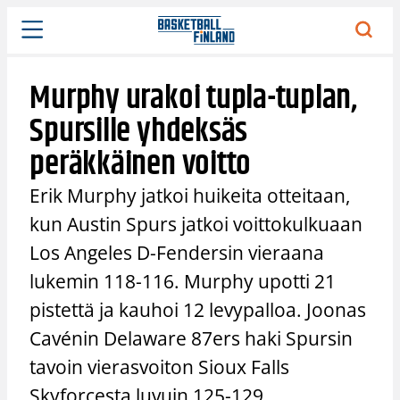
Siirry
sisältöön
Murphy urakoi tupla-tuplan,
Spursille yhdeksäs
peräkkäinen voitto
Erik Murphy jatkoi huikeita otteitaan,
kun Austin Spurs jatkoi voittokulkuaan
Los Angeles D-Fendersin vieraana
lukemin 118-116. Murphy upotti 21
pistettä ja kauhoi 12 levypalloa. Joonas
Cavénin Delaware 87ers haki Spursin
tavoin vierasvoiton Sioux Falls
Skyforcesta luvuin 125-129.