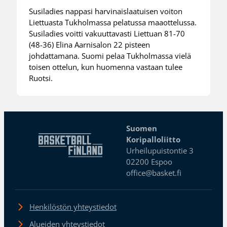
Susiladies nappasi harvinaislaatuisen voiton
Liettuasta Tukholmassa pelatussa maaottelussa.
Susiladies voitti vakuuttavasti Liettuan 81-70
(48-36) Elina Aarnisalon 22 pisteen
johdattamana. Suomi pelaa Tukholmassa vielä
toisen ottelun, kun huomenna vastaan tulee
Ruotsi.
Suomen
Koripalloliitto
Urheilupuistontie 3
02200 Espoo
office@basket.fi
Henkilöstön yhteystiedot
Alueiden yhteystiedot