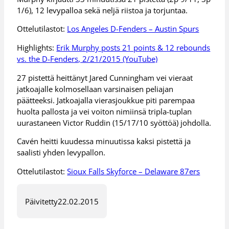
1/6), 12 levypalloa sekä neljä riistoa ja torjuntaa.
Ottelutilastot:
Los Angeles D-Fenders – Austin Spurs
Highlights:
Erik Murphy posts 21 points & 12 rebounds
vs. the D-Fenders, 2/21/2015 (YouTube)
27 pistettä heittänyt Jared Cunningham vei vieraat
jatkoajalle kolmosellaan varsinaisen peliajan
päätteeksi. Jatkoajalla vierasjoukkue piti parempaa
huolta pallosta ja vei voiton nimiinsä tripla-tuplan
uurastaneen Victor Ruddin (15/17/10 syöttöä) johdolla.
Cavén heitti kuudessa minuutissa kaksi pistettä ja
saalisti yhden levypallon.
Ottelutilastot:
Sioux Falls Skyforce – Delaware 87ers
Päivitetty
22.02.2015