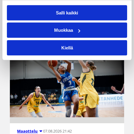
85–45-voiton Luxemburgista B-divisioonan EM-
kilpailuissa johtamalla ottelua alusta loppuun.
Salli kaikki
Suomi kohtaa huomenna Ruotsin klo 19.30
Suomen aikaa.
Muokkaa
Kiellä
07.08.2026 21:42
Maaottelu