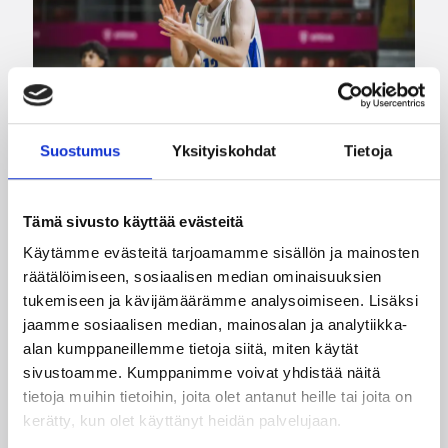
Suostumus
Yksityiskohdat
Tietoja
Tämä sivusto käyttää evästeitä
08.08.2026 00:37
EM-kilpailut
Käytämme evästeitä tarjoamamme sisällön ja mainosten
Suomen 16-vuotiaat pojat
räätälöimiseen, sosiaalisen median ominaisuuksien
tukemiseen ja kävijämäärämme analysoimiseen. Lisäksi
voittivat Luxemburgin – EM-
jaamme sosiaalisen median, mainosalan ja analytiikka-
kisojen voittotili aukesi
alan kumppaneillemme tietoja siitä, miten käytät
vakuuttavalla pelillä
sivustoamme. Kumppanimme voivat yhdistää näitä
tietoja muihin tietoihin, joita olet antanut heille tai joita on
kerätty, kun olet käyttänyt heidän palvelujaan.
Suomen 16-vuotiaat pojat ottivat vakuuttavan