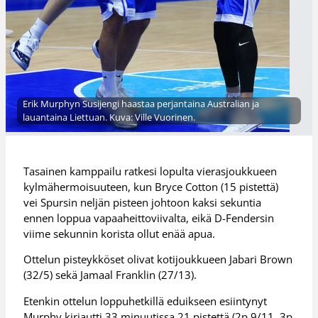
Erik Murphyn Susijengi haastaa perjantaina Australian ja
lauantaina Liettuan. Kuva: Ville Vuorinen.
Tasainen kamppailu ratkesi lopulta vierasjoukkueen
kylmähermoisuuteen, kun Bryce Cotton (15 pistettä)
vei Spursin neljän pisteen johtoon kaksi sekuntia
ennen loppua vapaaheittoviivalta, eikä D-Fendersin
viime sekunnin korista ollut enää apua.
Ottelun pisteykköset olivat kotijoukkueen Jabari Brown
(32/5) sekä Jamaal Franklin (27/13).
Etenkin ottelun loppuhetkillä eduikseen esiintynyt
Murphy kirjautti 33 minuutissa 21 pistettä (2p 9/11, 3p