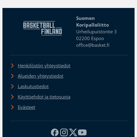
Suomen
Koripalloliitto
Urheilupuistontie 3
02200 Espoo
office@basket.fi
Henkilöstön yhteystiedot
Alueiden yhteystiedot
Laskutustiedot
Käyttöehdot ja tietosuoja
Evästeet