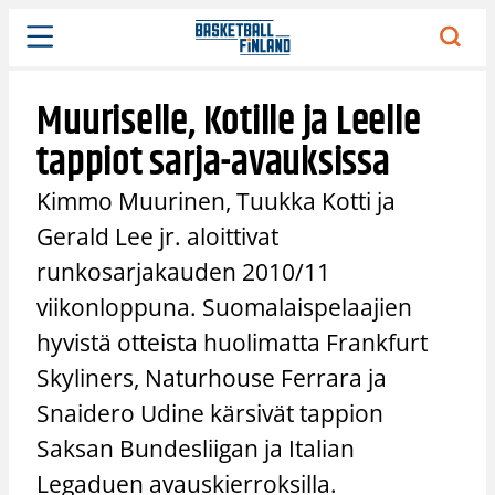
Siirry
sisältöön
Muuriselle, Kotille ja Leelle
tappiot sarja-avauksissa
Kimmo Muurinen, Tuukka Kotti ja
Gerald Lee jr. aloittivat
runkosarjakauden 2010/11
viikonloppuna. Suomalaispelaajien
hyvistä otteista huolimatta Frankfurt
Skyliners, Naturhouse Ferrara ja
Snaidero Udine kärsivät tappion
Saksan Bundesliigan ja Italian
Legaduen avauskierroksilla.