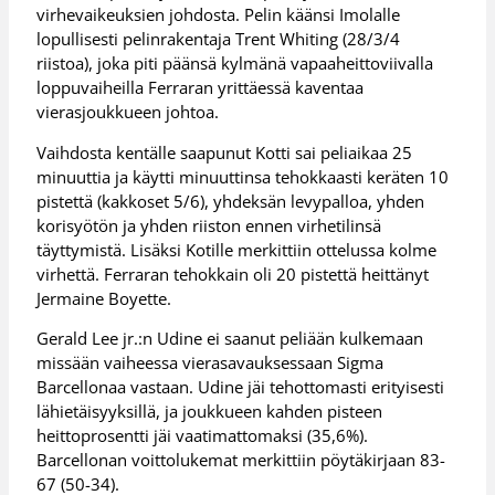
virhevaikeuksien johdosta. Pelin käänsi Imolalle
lopullisesti pelinrakentaja Trent Whiting (28/3/4
riistoa), joka piti päänsä kylmänä vapaaheittoviivalla
loppuvaiheilla Ferraran yrittäessä kaventaa
vierasjoukkueen johtoa.
Vaihdosta kentälle saapunut Kotti sai peliaikaa 25
minuuttia ja käytti minuuttinsa tehokkaasti keräten 10
pistettä (kakkoset 5/6), yhdeksän levypalloa, yhden
korisyötön ja yhden riiston ennen virhetilinsä
täyttymistä. Lisäksi Kotille merkittiin ottelussa kolme
virhettä. Ferraran tehokkain oli 20 pistettä heittänyt
Jermaine Boyette.
Gerald Lee jr.:n Udine ei saanut peliään kulkemaan
missään vaiheessa vierasavauksessaan Sigma
Barcellonaa vastaan. Udine jäi tehottomasti erityisesti
lähietäisyyksillä, ja joukkueen kahden pisteen
heittoprosentti jäi vaatimattomaksi (35,6%).
Barcellonan voittolukemat merkittiin pöytäkirjaan 83-
67 (50-34).