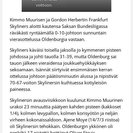
voittoon.
Kimmo Muurisen ja Gordon Herbertin Frankfurt
Skyliners aloitti kautensa Saksan Bundesliigassa
räväkästi ryntäämällä 0-10-johtoon sunnuntain
vierasottelussa Oldenburgia vastaan.
Skyliners käväisi toisella jaksolla jo kymmenen pisteen
johdossa ja johti tauolla 31-39, mutta Oldenburg sai
tauon jälkeen vieraidensa joukkuehyökkäyksen
sekoamaan. Isännät siirtyivät ensimmäisen kerran
ottelussa johtoon päätösminuutin alussa ja nipistivät
70-67-voiton Skylinersin kuihtuessa kotiyleisön
paineessa.
Skylinersin avausviisikkoon kuulunut Kimmo Muurinen
urakoi 23 minuuttia päätyen kahden pisteen (kakkoset
1/4), kolmen levypallon, kolmen korisyötön ja neljän
virheen kokonaissaldoon. Ajene Moye (14/7/3 riistoa)
oli Skylinersin tehokkain. Oldenburgin ykkönen oli
penkiltä 17 pistettä heittänyt Oliver Stevic.