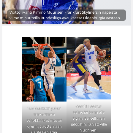
Voitto livahti Kimmo Muurisen Frankfurt Skylinersin näpeistä
viime minuuteilla Bundesliiga-avauksessa Oldenburgia vastaan.
Gerald Lee jr.:n
Tuukka Kotti pelasi
Udine jäi korin alla
minuuttinsa
Sigma Barcellonan
tehokkaaksi, muttei
jalkoihin. Kuvat: Ville
kyennyt auttamaan
Vuorinen.
Carife Ferraraa