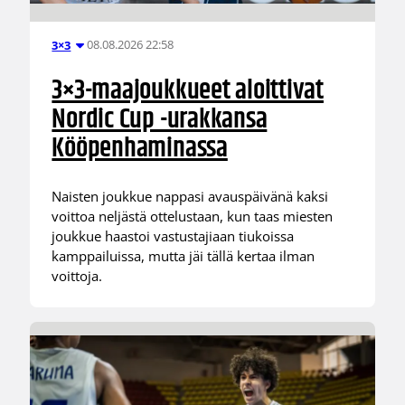
08.08.2026 22:58
3×3
3×3-maajoukkueet aloittivat
Nordic Cup -urakkansa
Kööpenhaminassa
Naisten joukkue nappasi avauspäivänä kaksi
voittoa neljästä ottelustaan, kun taas miesten
joukkue haastoi vastustajiaan tiukoissa
kamppailuissa, mutta jäi tällä kertaa ilman
voittoja.