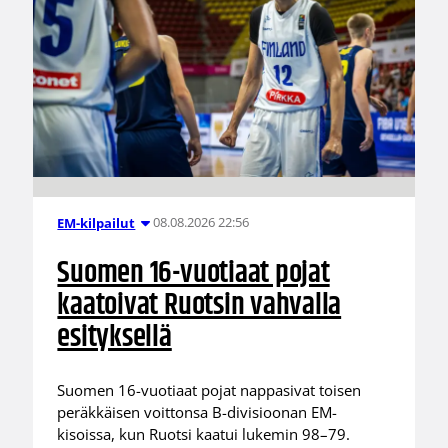
08.08.2026 22:56
EM-kilpailut
Suomen 16-vuotiaat pojat
kaatoivat Ruotsin vahvalla
esityksellä
Suomen 16-vuotiaat pojat nappasivat toisen
peräkkäisen voittonsa B-divisioonan EM-
kisoissa, kun Ruotsi kaatui lukemin 98–79.