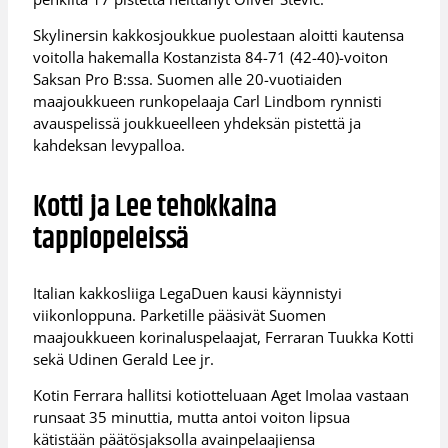
Skylinersin kakkosjoukkue puolestaan aloitti kautensa
voitolla hakemalla Kostanzista 84-71 (42-40)-voiton
Saksan Pro B:ssa. Suomen alle 20-vuotiaiden
maajoukkueen runkopelaaja Carl Lindbom rynnisti
avauspelissä joukkueelleen yhdeksän pistettä ja
kahdeksan levypalloa.
Kotti ja Lee tehokkaina
tappiopeleissä
Italian kakkosliiga LegaDuen kausi käynnistyi
viikonloppuna. Parketille pääsivät Suomen
maajoukkueen korinaluspelaajat, Ferraran Tuukka Kotti
sekä Udinen Gerald Lee jr.
Kotin Ferrara hallitsi kotiotteluaan Aget Imolaa vastaan
runsaat 35 minuttia, mutta antoi voiton lipsua
kätistään päätösjaksolla avainpelaajiensa