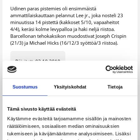
Udinen paras pistemies oli ensimmäistä
ammattilaiskauttaan pelannut Lee jr., joka nosteli 23
minuutissa 14 pistettä (kakkoset 5/10, vapaaheitot
4/4), keräsi kolme levypalloa ja haki neljä riistoa.
Barcellonan tehokaksikon muodostivat Joseph Crispin
(21/3) ja Michael Hicks (16/12/3 syöttöä/3 riistoa).
Päivitetty
03.10.2010
Henkilöt
Suostumus
Yksityiskohdat
Tietoja
Ajene Moye
Carl Lindbom
Tämä sivusto käyttää evästeitä
Gerald Lee Jr.
Kimmo Muurinen
Käytämme evästeitä tarjoamamme sisällön ja mainosten
räätälöimiseen, sosiaalisen median ominaisuuksien
Tuukka Kotti
tukemiseen ja kävijämäärämme analysoimiseen. Lisäksi