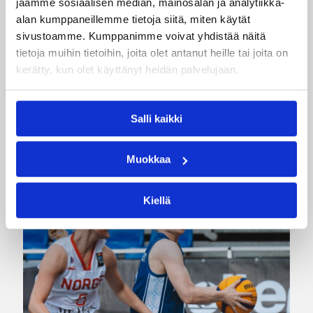
jaamme sosiaalisen median, mainosalan ja analytiikka-
Kategoriat
alan kumppaneillemme tietoja siitä, miten käytät
sivustoamme. Kumppanimme voivat yhdistää näitä
tietoja muihin tietoihin, joita olet antanut heille tai joita on
Pääjuttu
Suomalaiset ulkomailla
kerätty, kun olet käyttänyt heidän palvelujaan.
Salli kaikki
Katso myös
Muokkaa
Kiellä