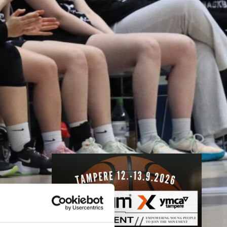
Nokian
toiminnanjoht
ajaksi
BC Nokian toiminnanjohtajana
toimii kauden 2026–2027 alusta
Mikko Salminen.