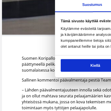
Suostumus
Tämä sivusto käyttää eväste
Käytämme evästeitä tarjoama
ja kävijämäärämme analysoim
kumppaneillemme tietoja siitä
olet antanut heille tai joita o
Suomen Koripalloliiton HKVT-koulutuksen 2022 
päättyneellä pelikaudella, sekä toimi päävalm
Kiellä
suomalaisessa koripallossa.
Sallinen kommentoi päävalmentaja pestiä Tea
– Lähden päävalmentajuuteen innolla sekä odottav
ja on ollut mahtava seurata pelaajamäärien kasv
yhteisössä mukana, jossa on kova tekemisen me
toimintaan myös tyttöjen pelaajapolulle.