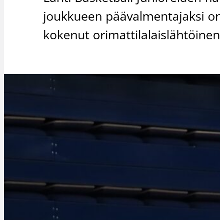
joukkueen päävalmentajaksi on 
kokenut orimattilalaislähtöinen