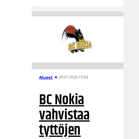
28.07.2026 15:54
Alueet
BC Nokia
vahvistaa
tyttöjen