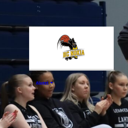
tuhansia koripallon ystäviä niin
Suomesta kuin ulkomailta.
01.08.2026 16:31
Alueet
Mikko
Salminen BC