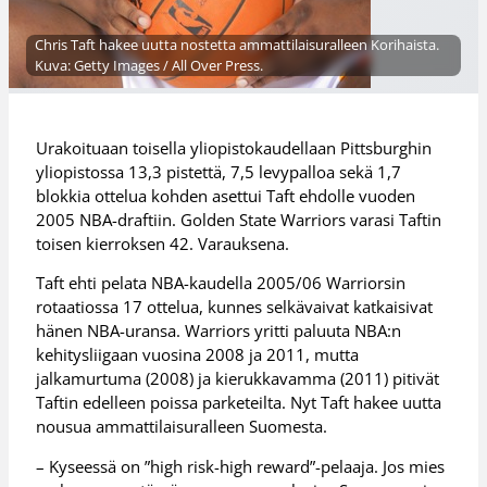
Chris Taft hakee uutta nostetta ammattilaisuralleen Korihaista.
Kuva: Getty Images / All Over Press.
Urakoituaan toisella yliopistokaudellaan Pittsburghin
yliopistossa 13,3 pistettä, 7,5 levypalloa sekä 1,7
blokkia ottelua kohden asettui Taft ehdolle vuoden
2005 NBA-draftiin. Golden State Warriors varasi Taftin
toisen kierroksen 42. Varauksena.
Taft ehti pelata NBA-kaudella 2005/06 Warriorsin
rotaatiossa 17 ottelua, kunnes selkävaivat katkaisivat
hänen NBA-uransa. Warriors yritti paluuta NBA:n
kehitysliigaan vuosina 2008 ja 2011, mutta
jalkamurtuma (2008) ja kierukkavamma (2011) pitivät
Taftin edelleen poissa parketeilta. Nyt Taft hakee uutta
nousua ammattilaisuralleen Suomesta.
– Kyseessä on ”high risk-high reward”-pelaaja. Jos mies