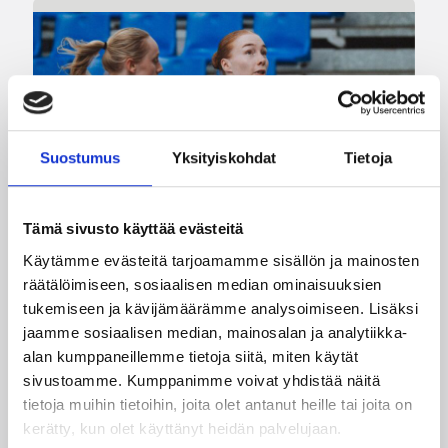
Suostumus
Yksityiskohdat
Tietoja
Tämä sivusto käyttää evästeitä
08.08.2026 22:58
3×3
Käytämme evästeitä tarjoamamme sisällön ja mainosten
3×3-maajoukkueet aloittivat
räätälöimiseen, sosiaalisen median ominaisuuksien
tukemiseen ja kävijämäärämme analysoimiseen. Lisäksi
Nordic Cup -urakkansa
jaamme sosiaalisen median, mainosalan ja analytiikka-
Kööpenhaminassa
alan kumppaneillemme tietoja siitä, miten käytät
sivustoamme. Kumppanimme voivat yhdistää näitä
tietoja muihin tietoihin, joita olet antanut heille tai joita on
Naisten joukkue nappasi avauspäivänä kaksi
kerätty, kun olet käyttänyt heidän palvelujaan.
voittoa neljästä ottelustaan, kun taas miesten