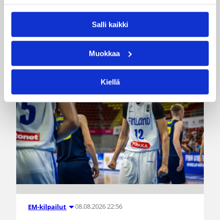
joukkue haastoi vastustajiaan tiukoissa
kamppailuissa, mutta jäi tällä kertaa ilman
Salli kaikki
voittoja.
Muokkaa
Kiellä
08.08.2026 22:56
EM-kilpailut