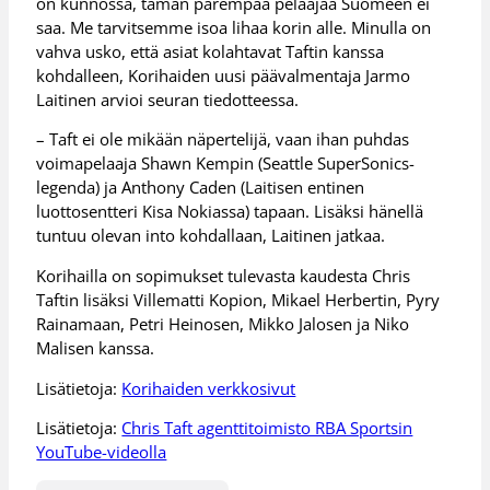
on kunnossa, tämän parempaa pelaajaa Suomeen ei
saa. Me tarvitsemme isoa lihaa korin alle. Minulla on
vahva usko, että asiat kolahtavat Taftin kanssa
kohdalleen, Korihaiden uusi päävalmentaja Jarmo
Laitinen arvioi seuran tiedotteessa.
– Taft ei ole mikään näpertelijä, vaan ihan puhdas
voimapelaaja Shawn Kempin (Seattle SuperSonics-
legenda) ja Anthony Caden (Laitisen entinen
luottosentteri Kisa Nokiassa) tapaan. Lisäksi hänellä
tuntuu olevan into kohdallaan, Laitinen jatkaa.
Korihailla on sopimukset tulevasta kaudesta Chris
Taftin lisäksi Villematti Kopion, Mikael Herbertin, Pyry
Rainamaan, Petri Heinosen, Mikko Jalosen ja Niko
Malisen kanssa.
Lisätietoja:
Korihaiden verkkosivut
Lisätietoja:
Chris Taft agenttitoimisto RBA Sportsin
YouTube-videolla