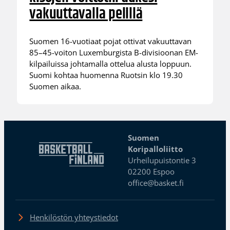
vakuuttavalla pelillä
Suomen 16-vuotiaat pojat ottivat vakuuttavan
85–45-voiton Luxemburgista B-divisioonan EM-
kilpailuissa johtamalla ottelua alusta loppuun.
Suomi kohtaa huomenna Ruotsin klo 19.30
Suomen aikaa.
Suomen
Koripalloliitto
Urheilupuistontie 3
02200 Espoo
office@basket.fi
Henkilöstön yhteystiedot