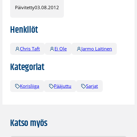
Päivitetty
03.08.2012
Henkilöt
Chris Taft
Ei Ole
Jarmo Laitinen
Kategoriat
Korisliiga
Pääjuttu
Sarjat
Katso myös