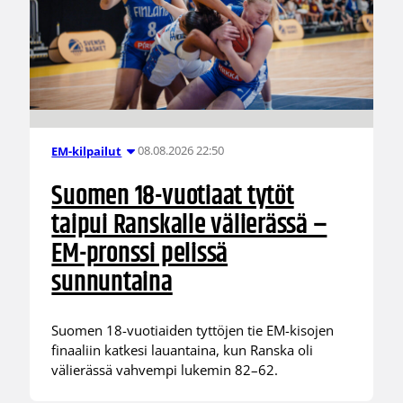
08.08.2026 22:50
EM-kilpailut
Suomen 18-vuotiaat tytöt
taipui Ranskalle välierässä –
EM-pronssi pelissä
sunnuntaina
Suomen 18-vuotiaiden tyttöjen tie EM-kisojen
finaaliin katkesi lauantaina, kun Ranska oli
välierässä vahvempi lukemin 82–62.