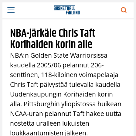
Siirry
sisältöön
NBA-järkäle Chris Taft
Korihaiden korin alle
NBA:n Golden State Warriorsissa
kaudella 2005/06 pelannut 206-
senttinen, 118-kiloinen voimapelaaja
Chris Taft päivystää tulevalla kaudella
Uudenkaupungin Korihaiden korin
alla. Pittsburghin yliopistossa huikean
NCAA-uran pelannut Taft hakee uutta
nostetta uralleen lukuisten
loukkaantumisten jälkeen.