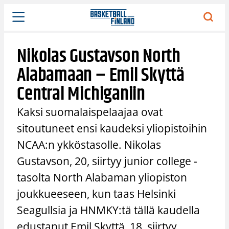
Siirry
sisältöön
Nikolas Gustavson North
Alabamaan – Emil Skyttä
Central Michiganiin
Kaksi suomalaispelaajaa ovat
sitoutuneet ensi kaudeksi yliopistoihin
NCAA:n ykköstasolle. Nikolas
Gustavson, 20, siirtyy junior college -
tasolta North Alabaman yliopiston
joukkueeseen, kun taas Helsinki
Seagullsia ja HNMKY:tä tällä kaudella
edustanut Emil Skyttä, 18, siirtyy