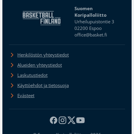
Suomen
Koripalloliitto
Urheilupuistontie 3
02200 Espoo
office@basket.fi
Henkilöstön yhteystiedot
Alueiden yhteystiedot
Laskutustiedot
Käyttöehdot ja tietosuoja
Evästeet