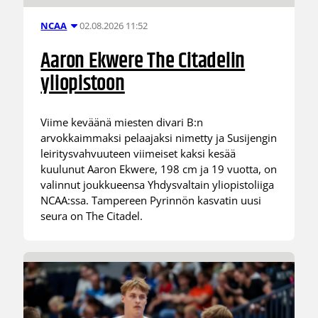
02.08.2026 11:52
NCAA
Aaron Ekwere The Citadelin
yliopistoon
Viime keväänä miesten divari B:n
arvokkaimmaksi pelaajaksi nimetty ja Susijengin
leiritysvahvuuteen viimeiset kaksi kesää
kuulunut Aaron Ekwere, 198 cm ja 19 vuotta, on
valinnut joukkueensa Yhdysvaltain yliopistoliiga
NCAA:ssa. Tampereen Pyrinnön kasvatin uusi
seura on The Citadel.