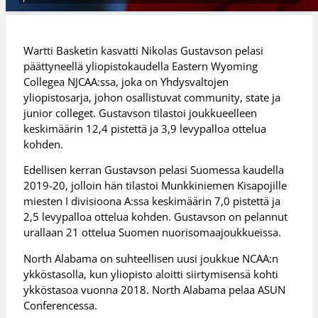
Wartti Basketin kasvatti Nikolas Gustavson pelasi
päättyneellä yliopistokaudella Eastern Wyoming
Collegea NJCAA:ssa, joka on Yhdysvaltojen
yliopistosarja, johon osallistuvat community, state ja
junior colleget. Gustavson tilastoi joukkueelleen
keskimäärin 12,4 pistettä ja 3,9 levypalloa ottelua
kohden.
Edellisen kerran Gustavson pelasi Suomessa kaudella
2019-20, jolloin hän tilastoi Munkkiniemen Kisapojille
miesten I divisioona A:ssa keskimäärin 7,0 pistettä ja
2,5 levypalloa ottelua kohden. Gustavson on pelannut
urallaan 21 ottelua Suomen nuorisomaajoukkueissa.
North Alabama on suhteellisen uusi joukkue NCAA:n
ykköstasolla, kun yliopisto aloitti siirtymisensä kohti
ykköstasoa vuonna 2018. North Alabama pelaa ASUN
Conferencessa.