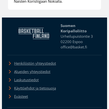
Naisten Korisliigaan Nokialla.
Suomen
Koripalloliitto
Urheilupuistontie 3
02200 Espoo
office@basket.fi
Henkilöstön yhteystiedot
Alueiden yhteystiedot
Laskutustiedot
Käyttöehdot ja tietosuoja
Evästeet