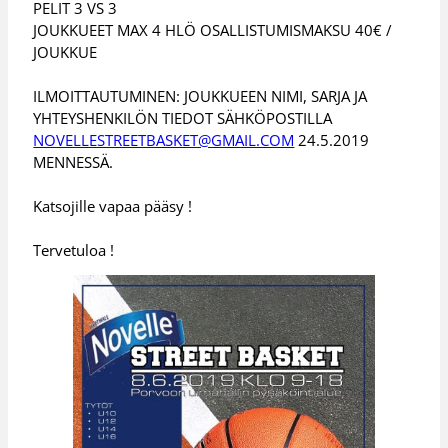
PELIT 3 VS 3
JOUKKUEET MAX 4 HLÖ OSALLISTUMISMAKSU 40€ /
JOUKKUE
ILMOITTAUTUMINEN: JOUKKUEEN NIMI, SARJA JA
YHTEYSHENKILÖN TIEDOT SÄHKÖPOSTILLA
NOVELLESTREETBASKET@GMAIL.COM
24.5.2019
MENNESSÄ.
Katsojille vapaa pääsy !
Tervetuloa !