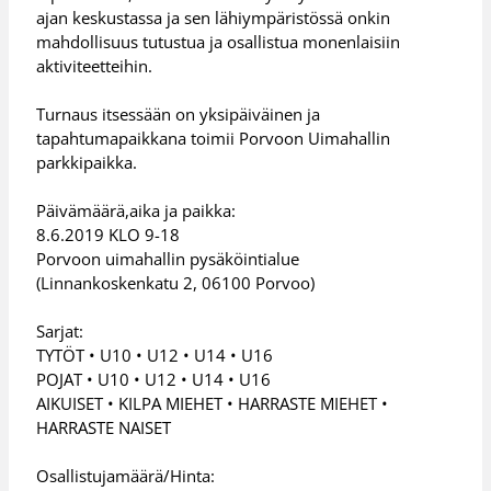
ajan keskustassa ja sen lähiympäristössä onkin
mahdollisuus tutustua ja osallistua monenlaisiin
aktiviteetteihin.
Turnaus itsessään on yksipäiväinen ja
tapahtumapaikkana toimii Porvoon Uimahallin
parkkipaikka.
Päivämäärä,aika ja paikka:
8.6.2019 KLO 9-18
Porvoon uimahallin pysäköintialue
(Linnankoskenkatu 2, 06100 Porvoo)
Sarjat:
TYTÖT • U10 • U12 • U14 • U16
POJAT • U10 • U12 • U14 • U16
AIKUISET • KILPA MIEHET • HARRASTE MIEHET •
HARRASTE NAISET
Osallistujamäärä/Hinta: