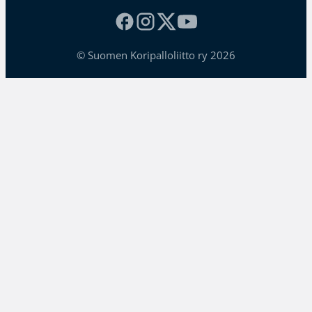
© Suomen Koripalloliitto ry 2026