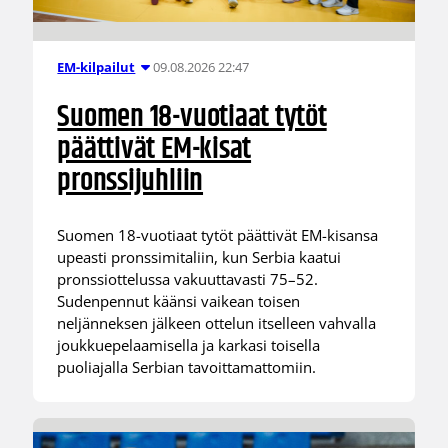
09.08.2026 22:47
EM-kilpailut
Suomen 18-vuotiaat tytöt
päättivät EM-kisat
pronssijuhliin
Suomen 18-vuotiaat tytöt päättivät EM-kisansa
upeasti pronssimitaliin, kun Serbia kaatui
pronssiottelussa vakuuttavasti 75–52.
Sudenpennut käänsi vaikean toisen
neljänneksen jälkeen ottelun itselleen vahvalla
joukkuepelaamisella ja karkasi toisella
puoliajalla Serbian tavoittamattomiin.