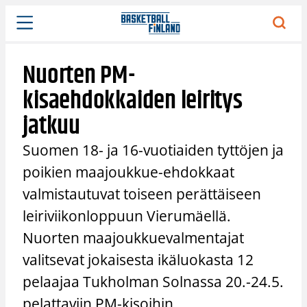
Siirry
sisältöön
Nuorten PM-
kisaehdokkaiden leiritys
jatkuu
Suomen 18- ja 16-vuotiaiden tyttöjen ja
poikien maajoukkue-ehdokkaat
valmistautuvat toiseen perättäiseen
leiriviikonloppuun Vierumäellä.
Nuorten maajoukkuevalmentajat
valitsevat jokaisesta ikäluokasta 12
pelaajaa Tukholman Solnassa 20.-24.5.
pelattaviin PM-kisoihin.