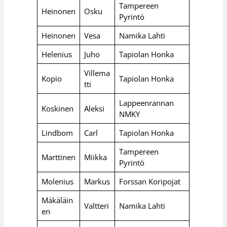
Tampereen
Heinonen
Osku
Pyrintö
Heinonen
Vesa
Namika Lahti
Helenius
Juho
Tapiolan Honka
Villema
Kopio
Tapiolan Honka
tti
Lappeenrannan
Koskinen
Aleksi
NMKY
Lindbom
Carl
Tapiolan Honka
Tampereen
Marttinen
Miikka
Pyrintö
Molenius
Markus
Forssan Koripojat
Mäkäläin
Valtteri
Namika Lahti
en