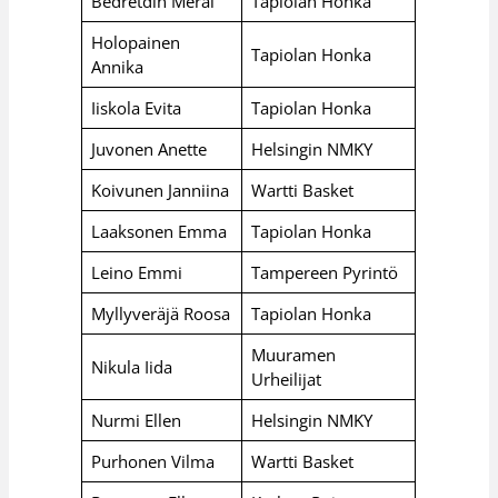
Bedretdin Meral
Tapiolan Honka
Holopainen
Tapiolan Honka
Annika
Iiskola Evita
Tapiolan Honka
Juvonen Anette
Helsingin NMKY
Koivunen Janniina
Wartti Basket
Laaksonen Emma
Tapiolan Honka
Leino Emmi
Tampereen Pyrintö
Myllyveräjä Roosa
Tapiolan Honka
Muuramen
Nikula Iida
Urheilijat
Nurmi Ellen
Helsingin NMKY
Purhonen Vilma
Wartti Basket