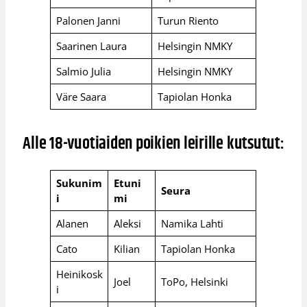
Palonen Janni
Turun Riento
Saarinen Laura
Helsingin NMKY
Salmio Julia
Helsingin NMKY
Väre Saara
Tapiolan Honka
Alle 18-vuotiaiden poikien leirille kutsutut:
Sukunim
Etuni
Seura
i
mi
Alanen
Aleksi
Namika Lahti
Cato
Kilian
Tapiolan Honka
Heinikosk
Joel
ToPo, Helsinki
i