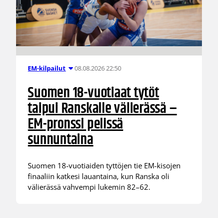
08.08.2026 22:50
EM-kilpailut
Suomen 18-vuotiaat tytöt
taipui Ranskalle välierässä –
EM-pronssi pelissä
sunnuntaina
Suomen 18-vuotiaiden tyttöjen tie EM-kisojen
finaaliin katkesi lauantaina, kun Ranska oli
välierässä vahvempi lukemin 82–62.