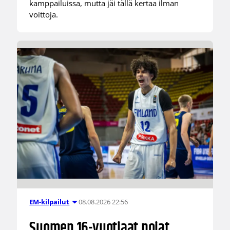
kamppailuissa, mutta jäi tällä kertaa ilman
voittoja.
08.08.2026 22:56
EM-kilpailut
Suomen 16-vuotiaat pojat