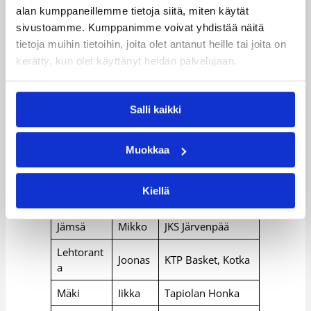
Andersen
Oscar
Team
alan kumppaneillemme tietoja siitä, miten käytät
sivustoamme. Kumppanimme voivat yhdistää näitä
Tampereen
Caven
Joonas
tietoja muihin tietoihin, joita olet antanut heille tai joita on
Pyrintö
kerätty, kun olet käyttänyt heidän palvelujaan.
Kristof
Clement
Helsingin NMKY
er
Salli kaikki
Espoo Basket
Dolenc
Daniel
Team
Muokkaa
Michae
Korihait,
Herbert
l
Uusikaupunki
Kiellä
Immonen
Oskari
Kaarinan Ura
Jämsä
Mikko
JKS Järvenpää
Lehtorant
Joonas
KTP Basket, Kotka
a
Mäki
Iikka
Tapiolan Honka