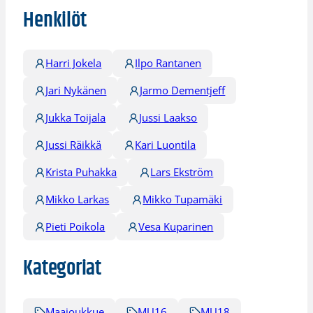
Henkilöt
Harri Jokela
Ilpo Rantanen
Jari Nykänen
Jarmo Dementjeff
Jukka Toijala
Jussi Laakso
Jussi Räikkä
Kari Luontila
Krista Puhakka
Lars Ekström
Mikko Larkas
Mikko Tupamäki
Pieti Poikola
Vesa Kuparinen
Kategoriat
Maajoukkue
MU16
MU18