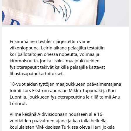
Ensimmäinen testileiri järjestettiin viime
viikonloppuna. Leirin aikana pelaajilta testattiin
koripallotaitojen ohessa nopeutta, voimaa ja
kimmoisuutta, jonka lisäksi maajoukkueiden
fysioterapeutit tekivät kaikille pelaajille kattavat
lihastasapainokartoitukset.
18-vuotiaiden tyttöjen maajoukkueen päävalmentajana
toimii Lars Ekström apunaan Mikko Tupamäki ja Kari
Luontila. Joukkueen fysioterapeuttina leirillä toimii Anu
Lönnrot.
Viime kesänä A-divisioonaan nousseen alle 16-
vuotiaiden päävalmentajana jatkaa tällä hetkellä
koululaisten MM-kisoissa Turkissa oleva Harri Jokela