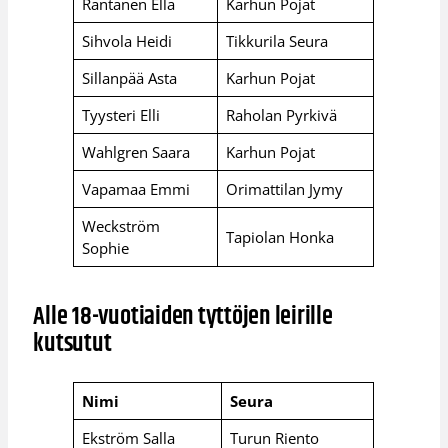
Rantanen Ella
Karhun Pojat
Sihvola Heidi
Tikkurila Seura
Sillanpää Asta
Karhun Pojat
Tyysteri Elli
Raholan Pyrkivä
Wahlgren Saara
Karhun Pojat
Vapamaa Emmi
Orimattilan Jymy
Weckström
Tapiolan Honka
Sophie
Alle 18-vuotiaiden tyttöjen leirille
kutsutut
Nimi
Seura
Ekström Salla
Turun Riento