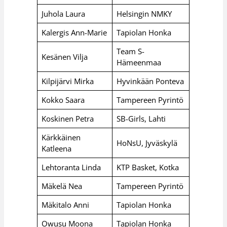
Juhola Laura
Helsingin NMKY
Kalergis Ann-Marie
Tapiolan Honka
Team S-
Kesänen Vilja
Hämeenmaa
Kilpijärvi Mirka
Hyvinkään Ponteva
Kokko Saara
Tampereen Pyrintö
Koskinen Petra
SB-Girls, Lahti
Kärkkäinen
HoNsU, Jyväskylä
Katleena
Lehtoranta Linda
KTP Basket, Kotka
Mäkelä Nea
Tampereen Pyrintö
Mäkitalo Anni
Tapiolan Honka
Owusu Moona
Tapiolan Honka