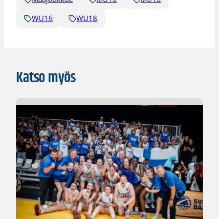
WU16
WU18
Katso myös