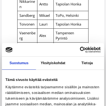
Nikkarine
Antto
Tapiolan Honka
n
Sandberg
Mikael
ToPo, Helsinki
Toivonen
Lauri
Tapiolan Honka
Vaenenbe
Tampereen
Alex
rg
Pyrintö
Vanttaja
Samuli
Tapiolan Honka
Lappeenrannan
Välimaa
Henri
NMKY
Suostumus
Yksityiskohdat
Tietoja
Alle 16-vuotiaiden poikien leirille kutsutut
Tämä sivusto käyttää evästeitä
Käytämme evästeitä tarjoamamme sisällön ja mainosten
SUKUNIM
ETUNI
räätälöimiseen, sosiaalisen median ominaisuuksien
SEURA
I
MI
tukemiseen ja kävijämäärämme analysoimiseen. Lisäksi
jaamme sosiaalisen median, mainosalan ja analytiikka-
Espoo Basket