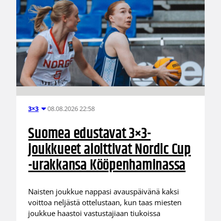
08.08.2026 22:58
3×3
Suomea edustavat 3×3-
joukkueet aloittivat Nordic Cup
-urakkansa Kööpenhaminassa
Naisten joukkue nappasi avauspäivänä kaksi
voittoa neljästä ottelustaan, kun taas miesten
joukkue haastoi vastustajiaan tiukoissa