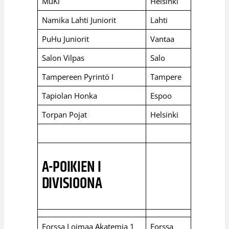
MuKi
Helsinki
Namika Lahti Juniorit
Lahti
PuHu Juniorit
Vantaa
Salon Vilpas
Salo
Tampereen Pyrintö I
Tampere
Tapiolan Honka
Espoo
Torpan Pojat
Helsinki
A-POIKIEN I
DIVISIOONA
Forssa Loimaa Akatemia 1
Forssa