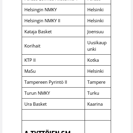
Helsingin NMKY
Helsinki
Helsingin NMKY II
Helsinki
Kataja Basket
Joensuu
Uusikaup
Korihait
unki
KTP II
Kotka
MaSu
Helsinki
Tampereen Pyrintö II
Tampere
Turun NMKY
Turku
Ura Basket
Kaarina