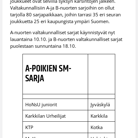
joukkueet ovat selvillä syksyn karsintojen jälkeen.
Valtakunnallisiin A-ja B-nuorten sarjoihin on ollut
tarjolla 80 sarjapaikkaan, joihin tarrasi 35 eri seuran
joukkuetta 25 eri kaupungista ympäri Suomen.
A-nuorten valtakunnalliset sarjat käynnistyvät nyt
lauantaina 10.10. ja B-nuorten valtakunnalliset sarjat
puolestaan sunnuntaina 18.10.
A-POIKIEN SM-
SARJA
HoNsU juniorit
Jyväskylä
Karkkilan Urheilijat
Karkkila
KTP
Kotka