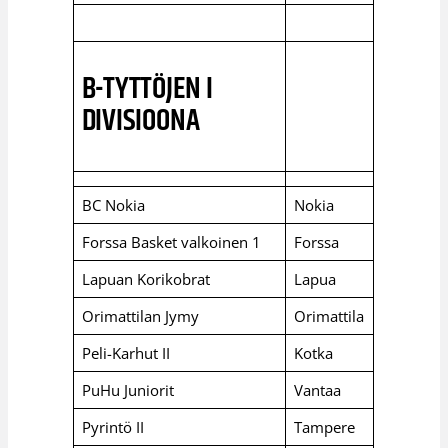
B-TYTTÖJEN I
DIVISIOONA
BC Nokia
Nokia
Forssa Basket valkoinen 1
Forssa
Lapuan Korikobrat
Lapua
Orimattilan Jymy
Orimattila
Peli-Karhut II
Kotka
PuHu Juniorit
Vantaa
Pyrintö II
Tampere