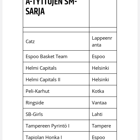
A-TYTTÖJEN SM-
SARJA
Lappeenr
Catz
anta
Espoo Basket Team
Espoo
Helmi Capitals
Helsinki
Helmi Capitals II
Helsinki
Peli-Karhut
Kotka
Ringside
Vantaa
SB-Girls
Lahti
Tampereen Pyrintö I
Tampere
Tapiolan Honka I
Espoo