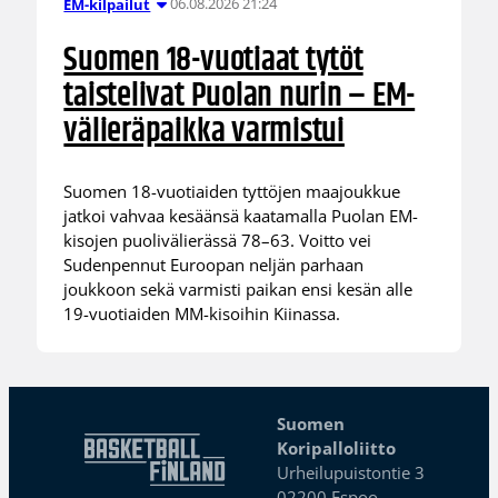
06.08.2026 21:24
EM-kilpailut
Suomen 18-vuotiaat tytöt
taistelivat Puolan nurin – EM-
välieräpaikka varmistui
Suomen 18-vuotiaiden tyttöjen maajoukkue
jatkoi vahvaa kesäänsä kaatamalla Puolan EM-
kisojen puolivälierässä 78–63. Voitto vei
Sudenpennut Euroopan neljän parhaan
joukkoon sekä varmisti paikan ensi kesän alle
19-vuotiaiden MM-kisoihin Kiinassa.
Suomen
Koripalloliitto
Urheilupuistontie 3
02200 Espoo