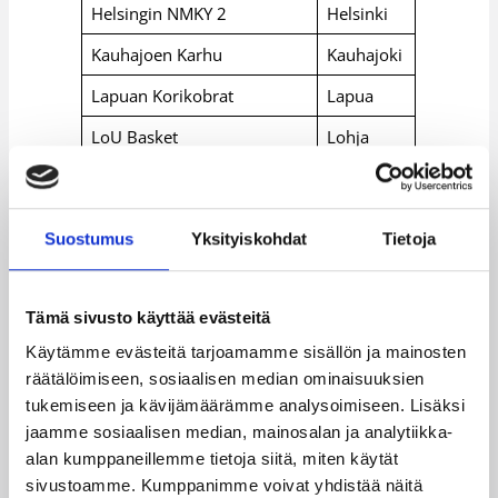
Helsingin NMKY 2
Helsinki
Kauhajoen Karhu
Kauhajoki
Lapuan Korikobrat
Lapua
LoU Basket
Lohja
Namika Lahti Juniorit
Lahti
Salon Vilpas
Salonhja
Suostumus
Yksityiskohdat
Tietoja
Tapiolan Honka 2
Espoo
Turun NMKY
Turku
Tämä sivusto käyttää evästeitä
Ura Basket
Kaarina
Käytämme evästeitä tarjoamamme sisällön ja mainosten
räätälöimiseen, sosiaalisen median ominaisuuksien
tukemiseen ja kävijämäärämme analysoimiseen. Lisäksi
jaamme sosiaalisen median, mainosalan ja analytiikka-
B-TYTTÖJEN SM-
alan kumppaneillemme tietoja siitä, miten käytät
SARJA
sivustoamme. Kumppanimme voivat yhdistää näitä