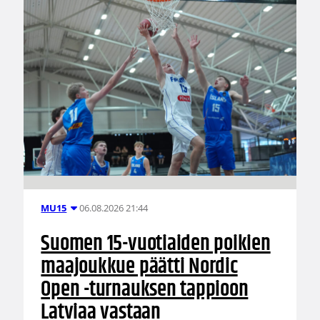
06.08.2026 21:44
MU15
Suomen 15-vuotiaiden poikien
maajoukkue päätti Nordic
Open -turnauksen tappioon
Latviaa vastaan