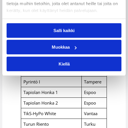
tietoja muihin tietoihin, joita olet antanut heille tai joita on
kerätty, kun olet käyttänyt heidän palvelujaan.
Lappeenr
Catz
anta
Salli kaikki
Espoo Basket Team
Espoo
Muokkaa
Helmi Basket
Helsinki
Helsingin NMKY
Helsinki
Kiellä
Peli-Karhut
Kotka
Pyrintö I
Tampere
Tapiolan Honka 1
Espoo
Tapiolan Honka 2
Espoo
TikS-HyPo White
Vantaa
Turun Riento
Turku