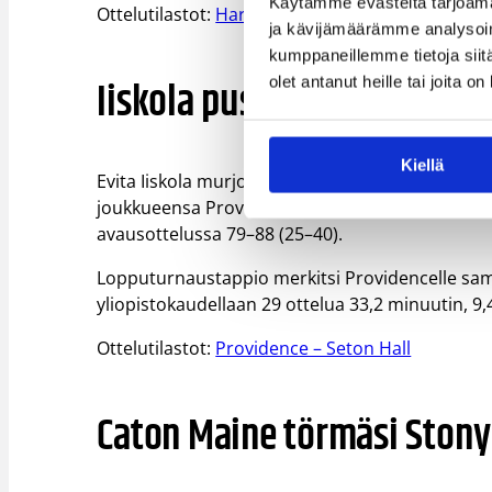
Käytämme evästeitä tarjoama
Ottelutilastot:
Harding – Arkansas Tech
ja kävijämäärämme analysoim
kumppaneillemme tietoja siitä
Iiskola pussitti 21 pistett
olet antanut heille tai joita o
Kiellä
Evita Iiskola murjoi 38 minuutissa 21 pistettä (ko
joukkueensa Providence Friarsin kaatuessa Seto
avausottelussa 79–88 (25–40).
Lopputurnaustappio merkitsi Providencelle samal
yliopistokaudellaan 29 ottelua 33,2 minuutin, 9,4 
Ottelutilastot:
Providence – Seton Hall
Caton Maine törmäsi Stony