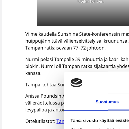
ottelua kohden..
Viime kaudella Sunshine State-konferenssin m
huippujännittävä välienselvittely sai kruununs
Tampan ratkaisevaan 77–72-johtoon.
Nurmi pelasi Tampalle 39 minuuttia ja kääri kahde
blokin. Nurmi oli Tampan ratkaisijakaartia yhdes
kanssa.
Tampa kohtaa Sunshine State-konferenssin finaa
Anissa Poundsin Arkansas Tech sai puolestaan 
Suostumus
välieräottelussa pistein 81–48 (45–17). 26 minuu
levypalloa ja antoi syötön.
Tämä sivusto käyttää eväste
Ottelutilastot:
Tampa – Saint Leo