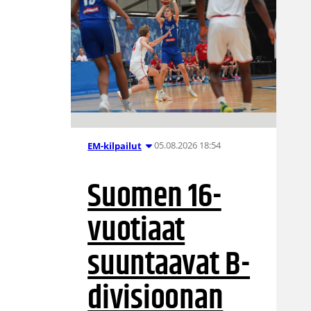
05.08.2026 18:54
EM-kilpailut
Suomen 16-
vuotiaat
suuntaavat B-
divisioonan