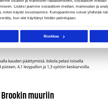
mme sisällön ja mainosten räätälöimiseen, sosiaalisen median
iseen. Lisäksi jaamme sosiaalisen median, mainosalan ja analy
, miten käytät sivustoamme. Kumppanimme voivat yhdistää näitä t
ä kauden päätöksessä
n kerätty, kun olet käyttänyt heidän palvelujaan.
Muokkaa
lmoset 4/5), haki kaksi levypalloa ja antoi kaksi syöttöä
n Hallille Big East-konferenssin lopputurnauksen
la kauden päättymistä. Iiskola pelasi toisella
pisteen, 4,1 levypallon ja 1,3 syötön keskiarvoilla.
 Brookin muuriin