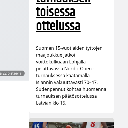
toisessa
ottelussa
Suomen 15-vuotiaiden tyttöjen
maajoukkue jatkoi
voittokulkuaan Lohjalla
pelattavassa Nordic Open -
a 22 pisteellä.
turnauksessa kaatamalla
Islannin vakuuttavasti 70–47.
Sudenpennut kohtaa huomenna
turnauksen päätösottelussa
Latvian klo 15.