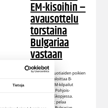
EM-kisoihin –
avausottelu
torstaina
Bulgariaa
vastaan
Suomen 16-vuotiaiden poikien
maajoukkue aloittaa B-
n
divisioonan EM-kilpailut
Tietoja
torstaina 6.8. Pohjois-
Makedonian Skopjessa.
Sudenpennut pelaa
alkulohkossa Bulgarian,