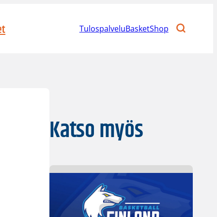
et
Tulospalvelu
BasketShop
Katso myös