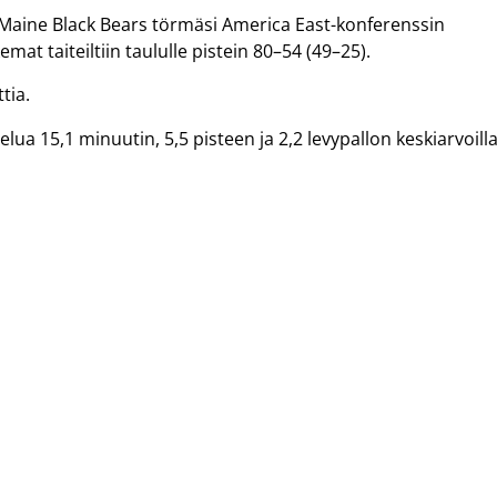
 Maine Black Bears törmäsi America East-konferenssin
at taiteiltiin taululle pistein 80–54 (49–25).
tia.
ua 15,1 minuutin, 5,5 pisteen ja 2,2 levypallon keskiarvoilla