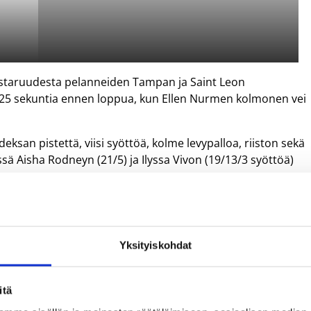
estaruudesta pelanneiden Tampan ja Saint Leon
a 25 sekuntia ennen loppua, kun Ellen Nurmen kolmonen vei
ksan pistettä, viisi syöttöä, kolme levypalloa, riiston sekä
sä Aisha Rodneyn (21/5) ja Ilyssa Vivon (19/13/3 syöttöä)
lissa Rollins-Nova Southeastern-välieräparin voittajan.
kylmää kyytiä ennakkosuosikki Hardingilta GAC-konferenssi
Yksityiskohdat
ttia pelannut Pounds upotti kolme pistettä, haki kaksi
itä