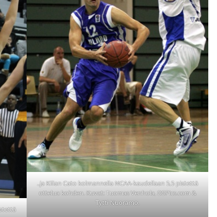
..ja Kilian Cato kolmannella NCAA-kaudellaan 5,5 pistettä
ottelua kohden. Kuvat: Tuomas Venhola, DSPics.com &
Tytti Nuoramo.
stettä