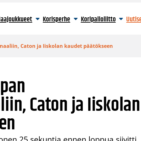
aajoukkueet
Korisperhe
Koripalloliitto
Uutis
naaliin, Caton ja Iiskolan kaudet päätökseen
mpan
iin, Caton ja Iiskolan
een
nen 25 sekuntia ennen loppua siivitti