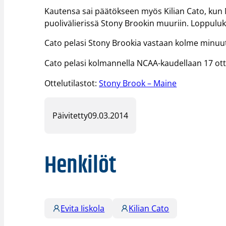
Kautensa sai päätökseen myös Kilian Cato, kun
puolivälierissä Stony Brookin muuriin. Loppulukem
Cato pelasi Stony Brookia vastaan kolme minuut
Cato pelasi kolmannella NCAA-kaudellaan 17 ottel
Ottelutilastot:
Stony Brook – Maine
Päivitetty
09.03.2014
Henkilöt
Evita Iiskola
Kilian Cato