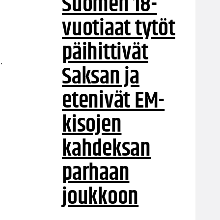
Suomen 18-
vuotiaat tytöt
päihittivät
.
Saksan ja
etenivät EM-
kisojen
kahdeksan
parhaan
joukkoon