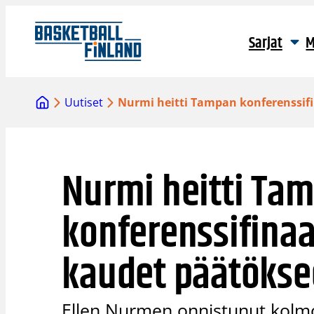
Siirry
sisältöön
Sarjat
M
Uutiset
Nurmi heitti Tampan konferenssifi
Nurmi heitti Ta
konferenssifinaal
kaudet päätöks
Ellen Nurmen onnistunut kolmo