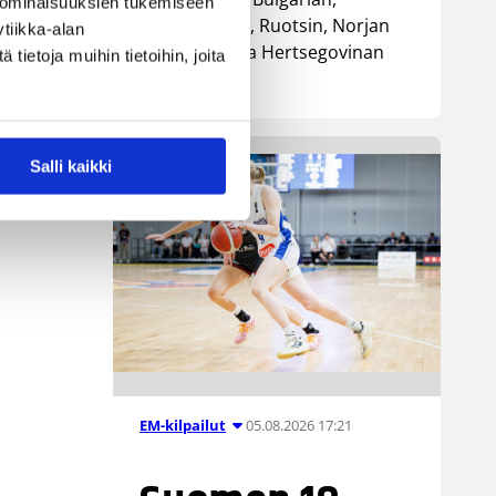
 ominaisuuksien tukemiseen
Luxemburgin, Ruotsin, Norjan
tiikka-alan
sekä Bosnia ja Hertsegovinan
ietoja muihin tietoihin, joita
kanssa.
Salli kaikki
05.08.2026 17:21
EM-kilpailut