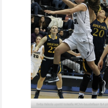
Evita Iiskola upotti toisella NCAA-kaudellaan 9,4 pi