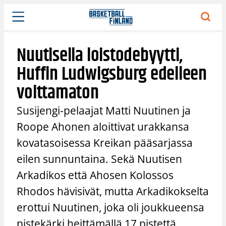
Siirry
sisältöön
Nuutisella loistodebyytti,
Huffin Ludwigsburg edelleen
voittamaton
Susijengi-pelaajat Matti Nuutinen ja
Roope Ahonen aloittivat urakkansa
kovatasoisessa Kreikan pääsarjassa
eilen sunnuntaina. Sekä Nuutisen
Arkadikos että Ahosen Kolossos
Rhodos hävisivät, mutta Arkadikokselta
erottui Nuutinen, joka oli joukkueensa
pistekärki heittämällä 17 pistettä.