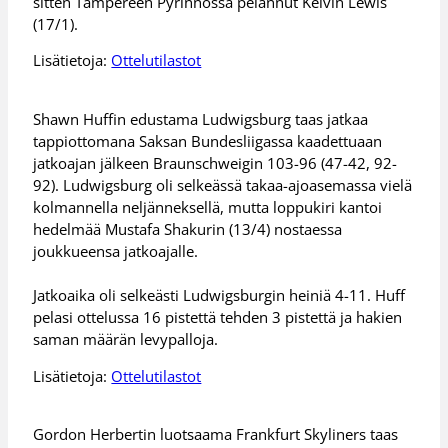
sitten Tampereen Pyrinnössä pelannut Kelvin Lewis
(17/1).
Lisätietoja:
Ottelutilastot
Shawn Huffin edustama Ludwigsburg taas jatkaa
tappiottomana Saksan Bundesliigassa kaadettuaan
jatkoajan jälkeen Braunschweigin 103-96 (47-42, 92-
92). Ludwigsburg oli selkeässä takaa-ajoasemassa vielä
kolmannella neljänneksellä, mutta loppukiri kantoi
hedelmää Mustafa Shakurin (13/4) nostaessa
joukkueensa jatkoajalle.
Jatkoaika oli selkeästi Ludwigsburgin heiniä 4-11. Huff
pelasi ottelussa 16 pistettä tehden 3 pistettä ja hakien
saman määrän levypalloja.
Lisätietoja:
Ottelutilastot
Gordon Herbertin luotsaama Frankfurt Skyliners taas