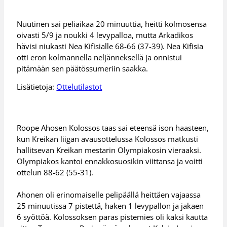
Nuutinen sai peliaikaa 20 minuuttia, heitti kolmosensa
oivasti 5/9 ja noukki 4 levypalloa, mutta Arkadikos
hävisi niukasti Nea Kifisialle 68-66 (37-39). Nea Kifisia
otti eron kolmannella neljänneksellä ja onnistui
pitämään sen päätössumeriin saakka.
Lisätietoja:
Ottelutilastot
Roope Ahosen Kolossos taas sai eteensä ison haasteen,
kun Kreikan liigan avausottelussa Kolossos matkusti
hallitsevan Kreikan mestarin Olympiakosin vieraaksi.
Olympiakos kantoi ennakkosuosikin viittansa ja voitti
ottelun 88-62 (55-31).
Ahonen oli erinomaiselle pelipäällä heittäen vajaassa
25 minuutissa 7 pistettä, haken 1 levypallon ja jakaen
6 syöttöä. Kolossoksen paras pistemies oli kaksi kautta