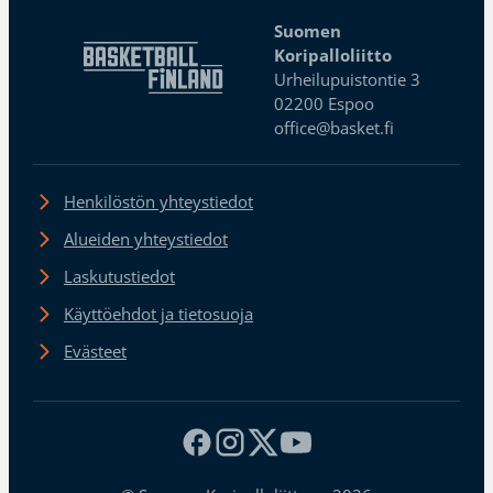
Suomen
Koripalloliitto
Urheilupuistontie 3
02200 Espoo
office@basket.fi
Henkilöstön yhteystiedot
Alueiden yhteystiedot
Laskutustiedot
Käyttöehdot ja tietosuoja
Evästeet