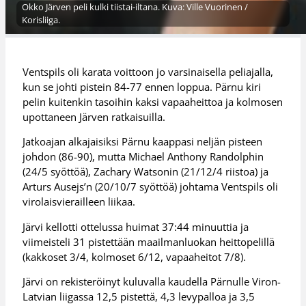
Okko Järven peli kulki tiistai-iltana. Kuva: Ville Vuorinen /
Korisliiga.
Ventspils oli karata voittoon jo varsinaisella peliajalla,
kun se johti pistein 84-77 ennen loppua. Pärnu kiri
pelin kuitenkin tasoihin kaksi vapaaheittoa ja kolmosen
upottaneen Järven ratkaisuilla.
Jatkoajan alkajaisiksi Pärnu kaappasi neljän pisteen
johdon (86-90), mutta Michael Anthony Randolphin
(24/5 syöttöä), Zachary Watsonin (21/12/4 riistoa) ja
Arturs Ausejs’n (20/10/7 syöttöä) johtama Ventspils oli
virolaisvierailleen liikaa.
Järvi kellotti ottelussa huimat 37:44 minuuttia ja
viimeisteli 31 pistettään maailmanluokan heittopelillä
(kakkoset 3/4, kolmoset 6/12, vapaaheitot 7/8).
Järvi on rekisteröinyt kuluvalla kaudella Pärnulle Viron-
Latvian liigassa 12,5 pistettä, 4,3 levypalloa ja 3,5