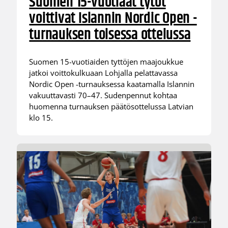
Suomen 15-vuotiaat tytöt
voittivat Islannin Nordic Open -
turnauksen toisessa ottelussa
Suomen 15-vuotiaiden tyttöjen maajoukkue
jatkoi voittokulkuaan Lohjalla pelattavassa
Nordic Open -turnauksessa kaatamalla Islannin
vakuuttavasti 70–47. Sudenpennut kohtaa
huomenna turnauksen päätösottelussa Latvian
klo 15.