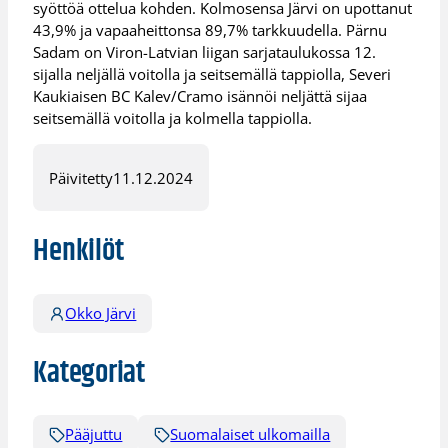
syöttöä ottelua kohden. Kolmosensa Järvi on upottanut
43,9% ja vapaaheittonsa 89,7% tarkkuudella. Pärnu
Sadam on Viron-Latvian liigan sarjataulukossa 12.
sijalla neljällä voitolla ja seitsemällä tappiolla, Severi
Kaukiaisen BC Kalev/Cramo isännöi neljättä sijaa
seitsemällä voitolla ja kolmella tappiolla.
Päivitetty
11.12.2024
Henkilöt
Okko Järvi
Kategoriat
Pääjuttu
Suomalaiset ulkomailla