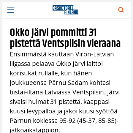
Siirry
sisältöön
Okko Järvi pommitti 31
pistettä Ventspilsin vieraana
Ensimmäistä kauttaan Viron-Latvian
liigassa pelaava Okko Järvi laittoi
korisukat rullalle, kun hänen
joukkueensa Pärnu Sadam kohtasi
tiistai-iltana Latviassa Ventspilsin. Järvi
sivalsi huimat 31 pistettä, kaappasi
kuusi levypalloa ja jakoi kuusi syöttöä
Pärnun kokiessa 95-92 (45-37, 85-85)-
jatkoaikatappion.