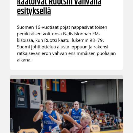
kaatoivat Ruotsin vahvalla
esityksellä
Suomen 16-vuotiaat pojat nappasivat toisen
peräkkäisen voittonsa B-divisioonan EM-
kisoissa, kun Ruotsi kaatui lukemin 98–79.
Suomi johti ottelua alusta loppuun ja rakensi
ratkaisevan eron vahvan ensimmäisen puoliajan
aikana.