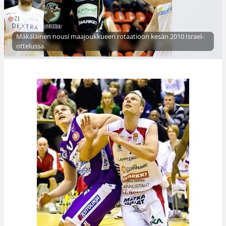
Mäkäläinen nousi maajoukkueen rotaatioon kesän 2010 Israel-
ottelussa.