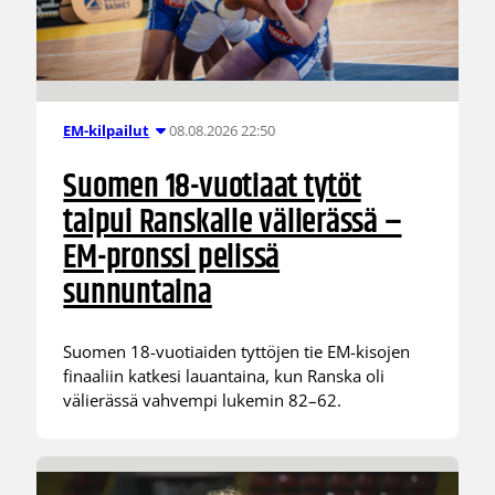
08.08.2026 22:50
EM-kilpailut
Suomen 18-vuotiaat tytöt
taipui Ranskalle välierässä –
EM-pronssi pelissä
sunnuntaina
Suomen 18-vuotiaiden tyttöjen tie EM-kisojen
finaaliin katkesi lauantaina, kun Ranska oli
välierässä vahvempi lukemin 82–62.