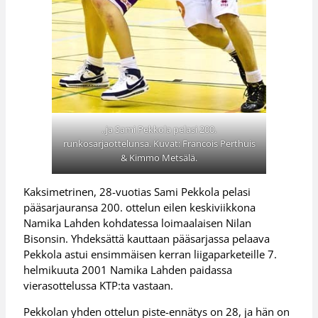
..ja Sami Pekkola pelasi 200.
runkosarjaottelunsa. Kuvat: Francois Perthuis
& Kimmo Metsälä.
Kaksimetrinen, 28-vuotias Sami Pekkola pelasi
pääsarjauransa 200. ottelun eilen keskiviikkona
Namika Lahden kohdatessa loimaalaisen Nilan
Bisonsin. Yhdeksättä kauttaan pääsarjassa pelaava
Pekkola astui ensimmäisen kerran liigaparketeille 7.
helmikuuta 2001 Namika Lahden paidassa
vierasottelussa KTP:ta vastaan.
Pekkolan yhden ottelun piste-ennätys on 28, ja hän on