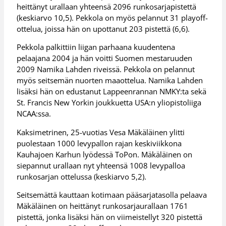
heittänyt urallaan yhteensä 2096 runkosarjapistettä
(keskiarvo 10,5). Pekkola on myös pelannut 31 playoff-
ottelua, joissa hän on upottanut 203 pistettä (6,6).
Pekkola palkittiin liigan parhaana kuudentena
pelaajana 2004 ja hän voitti Suomen mestaruuden
2009 Namika Lahden riveissä. Pekkola on pelannut
myös seitsemän nuorten maaottelua. Namika Lahden
lisäksi hän on edustanut Lappeenrannan NMKY:ta sekä
St. Francis New Yorkin joukkuetta USA:n yliopistoliiga
NCAA:ssa.
Kaksimetrinen, 25-vuotias Vesa Mäkäläinen ylitti
puolestaan 1000 levypallon rajan keskiviikkona
Kauhajoen Karhun lyödessä ToPon. Mäkäläinen on
siepannut urallaan nyt yhteensä 1008 levypalloa
runkosarjan ottelussa (keskiarvo 5,2).
Seitsemättä kauttaan kotimaan pääsarjatasolla pelaava
Mäkäläinen on heittänyt runkosarjaurallaan 1761
pistettä, jonka lisäksi hän on viimeistellyt 320 pistettä