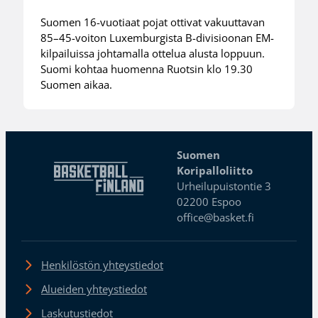
Suomen 16-vuotiaat pojat ottivat vakuuttavan
85–45-voiton Luxemburgista B-divisioonan EM-
kilpailuissa johtamalla ottelua alusta loppuun.
Suomi kohtaa huomenna Ruotsin klo 19.30
Suomen aikaa.
Suomen
Koripalloliitto
Urheilupuistontie 3
02200 Espoo
office@basket.fi
Henkilöstön yhteystiedot
Alueiden yhteystiedot
Laskutustiedot