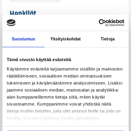
Henkilöt
Sami Pekkola
Vesa Mäkäläinen
Suostumus
Yksityiskohdat
Tietoja
Kategoriat
Tämä sivusto käyttää evästeitä
Korisliiga
Pääjuttu
Sarjat
Käytämme evästeitä tarjoamamme sisällön ja mainosten
räätälöimiseen, sosiaalisen median ominaisuuksien
tukemiseen ja kävijämäärämme analysoimiseen. Lisäksi
jaamme sosiaalisen median, mainosalan ja analytiikka-
alan kumppaneillemme tietoja siitä, miten käytät
Katso myös
sivustoamme. Kumppanimme voivat yhdistää näitä
tietoja muihin tietoihin, joita olet antanut heille tai joita on
kerätty, kun olet käyttänyt heidän palvelujaan.