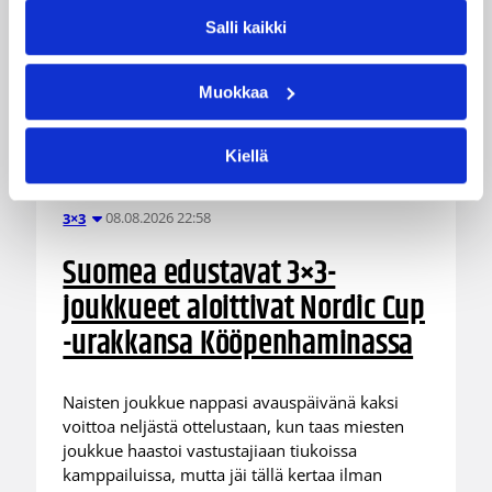
Salli kaikki
Muokkaa
Kiellä
08.08.2026 22:58
3×3
Suomea edustavat 3×3-
joukkueet aloittivat Nordic Cup
-urakkansa Kööpenhaminassa
Naisten joukkue nappasi avauspäivänä kaksi
voittoa neljästä ottelustaan, kun taas miesten
joukkue haastoi vastustajiaan tiukoissa
kamppailuissa, mutta jäi tällä kertaa ilman