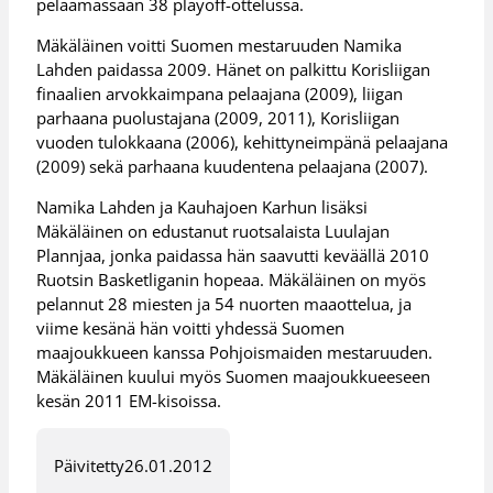
pelaamassaan 38 playoff-ottelussa.
Mäkäläinen voitti Suomen mestaruuden Namika
Lahden paidassa 2009. Hänet on palkittu Korisliigan
finaalien arvokkaimpana pelaajana (2009), liigan
parhaana puolustajana (2009, 2011), Korisliigan
vuoden tulokkaana (2006), kehittyneimpänä pelaajana
(2009) sekä parhaana kuudentena pelaajana (2007).
Namika Lahden ja Kauhajoen Karhun lisäksi
Mäkäläinen on edustanut ruotsalaista Luulajan
Plannjaa, jonka paidassa hän saavutti keväällä 2010
Ruotsin Basketliganin hopeaa. Mäkäläinen on myös
pelannut 28 miesten ja 54 nuorten maaottelua, ja
viime kesänä hän voitti yhdessä Suomen
maajoukkueen kanssa Pohjoismaiden mestaruuden.
Mäkäläinen kuului myös Suomen maajoukkueeseen
kesän 2011 EM-kisoissa.
Päivitetty
26.01.2012