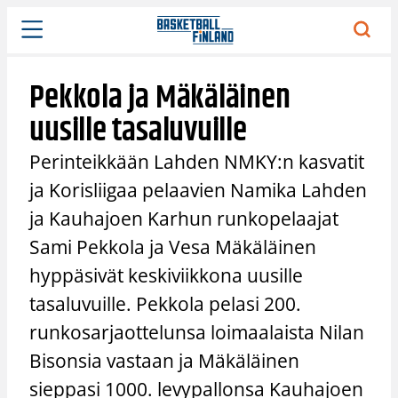
Siirry
sisältöön
Pekkola ja Mäkäläinen
uusille tasaluvuille
Perinteikkään Lahden NMKY:n kasvatit
ja Korisliigaa pelaavien Namika Lahden
ja Kauhajoen Karhun runkopelaajat
Sami Pekkola ja Vesa Mäkäläinen
hyppäsivät keskiviikkona uusille
tasaluvuille. Pekkola pelasi 200.
runkosarjaottelunsa loimaalaista Nilan
Bisonsia vastaan ja Mäkäläinen
sieppasi 1000. levypallonsa Kauhajoen