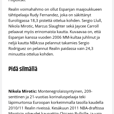
Realin voimahahmo on ollut Espanjan maajoukkueen
tähtipelaaja Rudy Fernandez, joka on säkittänyt
Euroliigassa 18,3 pistettä ottelua kohden. Sergio Llull,
Nikola Mirotic, Marcus Slaughter sekä Jaycee Carroll
pelaavat myös erinomaista kautta. Kuvaavaa on, että
Espanjan kanssa vuoden 2006 MM-kultaa juhlinut ja
neljä kautta NBA:ssa pelannut takamies Sergio
Rodriguez on pelannut Realin paidassa vain 24,3
minuuttia ottelua kohden.
Pidä silmällä
Nikola Mirotic:
Montenegrolaissyntyinen, 209-
senttinen ja 21-vuotias korinaluspelaaja teki
läpimurtonsa Euroopan korkeimmalla tasolla kaudella
2010/11 Realin riveissä. Kesäkuun 2011 NBA-draftissa
Miroticin oikeudet kaupattiin Chicago Bullsille, ja vain