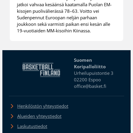
jatkoi vahvaa kesäänsä kaatamalla Puolan EM-
kisojen puolivälierässä 78–63. Voitto vei
Sudenpennut Euroopan neljän parhaan
joukkoon sekä varmisti paikan ensi kesän alle
19-vuotiaiden MM-kisoihin Kiinassa.
Suomen
Koripalloliitto
Urheilupuistontie 3
02200 Espoo
office@basket.fi
Henkilöstön yhteystiedot
Alueiden yhteystiedot
Laskutustiedot