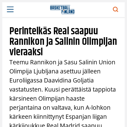
Siirry
sisältöön
Perinteikäs Real saapuu
Rannikon ja Salinin Olimpijan
vieraaksi
Teemu Rannikon ja Sasu Salinin Union
Olimpija Ljubljana asettuu jälleen
Euroliigassa Daavidina Goljatia
vastatusten. Kuusi perättäistä tappiota
kärsineen Olimpijan haaste
perjantaina on valtava, kun A-lohkon
kärkeen kiinnittynyt Espanjan liigan
kärkijoukkue Real Madrid saapuu