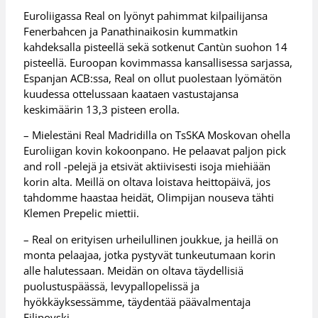
Euroliigassa Real on lyönyt pahimmat kilpailijansa
Fenerbahcen ja Panathinaikosin kummatkin
kahdeksalla pisteellä sekä sotkenut Cantùn suohon 14
pisteellä. Euroopan kovimmassa kansallisessa sarjassa,
Espanjan ACB:ssa, Real on ollut puolestaan lyömätön
kuudessa ottelussaan kaataen vastustajansa
keskimäärin 13,3 pisteen erolla.
– Mielestäni Real Madridilla on TsSKA Moskovan ohella
Euroliigan kovin kokoonpano. He pelaavat paljon pick
and roll -pelejä ja etsivät aktiivisesti isoja miehiään
korin alta. Meillä on oltava loistava heittopäivä, jos
tahdomme haastaa heidät, Olimpijan nouseva tähti
Klemen Prepelic miettii.
– Real on erityisen urheilullinen joukkue, ja heillä on
monta pelaajaa, jotka pystyvät tunkeutumaan korin
alle halutessaan. Meidän on oltava täydellisiä
puolustuspäässä, levypallopelissä ja
hyökkäyksessämme, täydentää päävalmentaja
Filipovski.