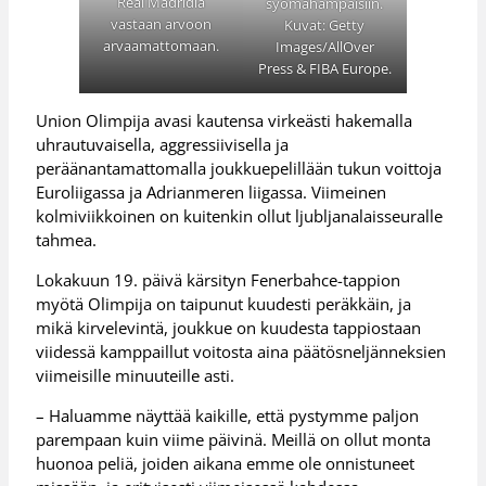
Real Madridia
syömähampaisiin.
vastaan arvoon
Kuvat: Getty
arvaamattomaan.
Images/AllOver
Press & FIBA Europe.
Union Olimpija avasi kautensa virkeästi hakemalla
uhrautuvaisella, aggressiivisella ja
peräänantamattomalla joukkuepelillään tukun voittoja
Euroliigassa ja Adrianmeren liigassa. Viimeinen
kolmiviikkoinen on kuitenkin ollut ljubljanalaisseuralle
tahmea.
Lokakuun 19. päivä kärsityn Fenerbahce-tappion
myötä Olimpija on taipunut kuudesti peräkkäin, ja
mikä kirvelevintä, joukkue on kuudesta tappiostaan
viidessä kamppaillut voitosta aina päätösneljänneksien
viimeisille minuuteille asti.
– Haluamme näyttää kaikille, että pystymme paljon
parempaan kuin viime päivinä. Meillä on ollut monta
huonoa peliä, joiden aikana emme ole onnistuneet