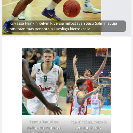
Kuvassa Himkin Kelvin Riversiä hiillostavan Sasu Salinin avuja
tarvitaan taas perjantain Euroliiga-kierroksella.
Teemu Rannikon
Nuori Nikola Mirotic
pelinjohto noussee
kuuluu Realin