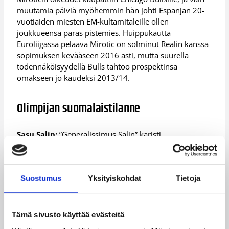
muutamia päiviä myöhemmin hän johti Espanjan 20-
vuotiaiden miesten EM-kultamitaleille ollen
joukkueensa paras pistemies. Huippukautta
Euroliigassa pelaava Mirotic on solminut Realin kanssa
sopimuksen kevääseen 2016 asti, mutta suurella
todennäköisyydellä Bulls tahtoo prospektinsa
omakseen jo kaudeksi 2013/14.
Olimpijan suomalaistilanne
Sasu Salin:
”Generalissimus Salin” karisti
nilkkavammansa ja palasi viikon takaisessa Himki-
ottelussa Olimpijan avausviisikkoon. Salin ei aristellut,
vaan oli kertaheitolla joukkueensa levypallokakkonen
Suostumus
Yksityiskohdat
Tietoja
sekä toiseksi paras pistemies. Realia vastaan Olimpija
tarvitsee Salinilta hänen tavaramerkkejään:
syöttölinjoilla väijymistä, vastustajan nimimiesten
hiillostamista sekä kolmen pisteen tikareita NBA-
Tämä sivusto käyttää evästeitä
etäisyyksiltä.