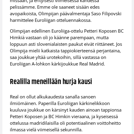
missään, ja erityisesti viimeisessä kahdessa
pelissämme. Emme ole saaneet sisään edes
avopaikoista, Olimpijan päävalmentaja Saso Filipovski
harmittelee Euroliigan otteluennakossa.
Olimpijan edellinen Euroliiga-ottelu Petteri Koposen BC
Himkiä vastaan oli jo käänne parempaan, mutta
loppuun asti slovenialaisten paukut eivät riittäneet. Jos
Olimpija mielii katkaista tappiokierteensä perjantaina,
saa joukkue yltää urotekoihin, sillä vastassa on
Euroliigan A-lohkon kärkijoukkue Real Madrid.
Realilla meneillään hurja kausi
Real on ollut alkukaudesta sanalla sanoen
ilmiömäinen. Paperilla Euroliigan kärkinelikkoon
kuuluva joukkue on kärsinyt kauden ainoan tappionsa
Petteri Koposen ja BC Himkin vieraana, ja kyseisessä
ottelussa madridilaisilla oli potentiaalinen voittoheitto
ilmassa vielä viimeisellä sekunnilla.