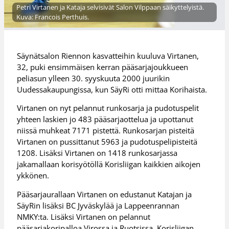
Petri Virtanen ja Kataja selvisivät Salon Vilppaan säikyttelyistä.
Kuva: Francois Perthuis.
Säynätsalon Riennon kasvatteihin kuuluva Virtanen,
32, puki ensimmäisen kerran pääsarjajoukkueen
peliasun ylleen 30. syyskuuta 2000 juurikin
Uudessakaupungissa, kun SäyRi otti mittaa Korihaista.
Virtanen on nyt pelannut runkosarja ja pudotuspelit
yhteen laskien jo 483 pääsarjaottelua ja upottanut
niissä muhkeat 7171 pistettä. Runkosarjan pisteitä
Virtanen on pussittanut 5963 ja pudotuspelipisteitä
1208. Lisäksi Virtanen on 1418 runkosarjassa
jakamallaan korisyötöllä Korisliigan kaikkien aikojen
ykkönen.
Pääsarjaurallaan Virtanen on edustanut Katajan ja
SäyRin lisäksi BC Jyväskylää ja Lappeenrannan
NMKY:ta. Lisäksi Virtanen on pelannut
pääsarjakoripalloa Virossa ja Ruotsissa. Korisliigan