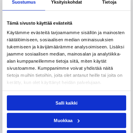
Suostumus
Yksityiskohdat
Tietoja
Tämä sivusto käyttää evästeitä
09.08.2026 22:47
EM-kilpailut
Käytämme evästeitä tarjoamamme sisällön ja mainosten
räätälöimiseen, sosiaalisen median ominaisuuksien
Suomen 18-vuotiaat tytöt
tukemiseen ja kävijämäärämme analysoimiseen. Lisäksi
päättivät EM-kisat
jaamme sosiaalisen median, mainosalan ja analytiikka-
pronssijuhliin
alan kumppaneillemme tietoja siitä, miten käytät
sivustoamme. Kumppanimme voivat yhdistää näitä
tietoja muihin tietoihin, joita olet antanut heille tai joita on
Suomen 18-vuotiaat tytöt päättivät EM-kisansa
kerätty, kun olet käyttänyt heidän palvelujaan.
upeasti pronssimitaliin, kun Serbia kaatui
pronssiottelussa vakuuttavasti 75–52.
Sudenpennut käänsi vaikean toisen
Salli kaikki
neljänneksen jälkeen ottelun itselleen vahvalla
joukkuepelaamisella ja karkasi toisella
puoliajalla Serbian tavoittamattomiin.
Muokkaa