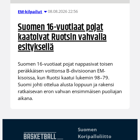
08.08.2026 22:56
EM-kilpailut
Suomen 16-vuotiaat pojat
kaatoivat Ruotsin vahvalla
esityksellä
Suomen 16-vuotiaat pojat nappasivat toisen
peräkkäisen voittonsa B-divisioonan EM-
kisoissa, kun Ruotsi kaatui lukemin 98–79.
Suomi johti ottelua alusta loppuun ja rakensi
ratkaisevan eron vahvan ensimmäisen puoliajan
aikana.
Suomen
Koripalloliitto