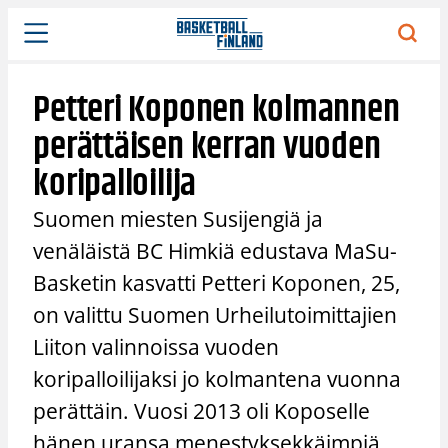
Siirry
sisältöön
Petteri Koponen kolmannen
perättäisen kerran vuoden
koripalloilija
Suomen miesten Susijengiä ja
venäläistä BC Himkiä edustava MaSu-
Basketin kasvatti Petteri Koponen, 25,
on valittu Suomen Urheilutoimittajien
Liiton valinnoissa vuoden
koripalloilijaksi jo kolmantena vuonna
perättäin. Vuosi 2013 oli Koposelle
hänen uransa menestyksekkäimpiä.