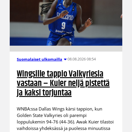
08.08.2026 08:54
Suomalaiset ulkomailla
Wingsille tappio Valkyriesia
vastaan – Kuier neljä pistettä
ja kaksi torjuntaa
WNBA:ssa Dallas Wings kärsi tappion, kun
Golden State Valkyries oli parempi
loppulukemin 94-76 (44-36). Awak Kuier tilastoi
vaihdoissa yhdeksässä ja puolessa minuutissa