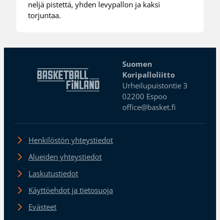
neljä pistettä, yhden levypallon ja kaksi
torjuntaa.
Suomen
Koripalloliitto
Urheilupuistontie 3
02200 Espoo
office@basket.fi
Henkilöstön yhteystiedot
Alueiden yhteystiedot
Laskutustiedot
Käyttöehdot ja tietosuoja
Evästeet