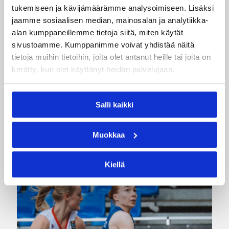
Kategoriat
tukemiseen ja kävijämäärämme analysoimiseen. Lisäksi
jaamme sosiaalisen median, mainosalan ja analytiikka-
alan kumppaneillemme tietoja siitä, miten käytät
Maajoukkue
Maajoukkueet
sivustoamme. Kumppanimme voivat yhdistää näitä
tietoja muihin tietoihin, joita olet antanut heille tai joita on
Pääjuttu
Suomalaiset ulkomailla
kerätty, kun olet käyttänyt heidän palvelujaan.
Susijengi
Salli kaikki
Katso myös
Muokkaa
Kiellä