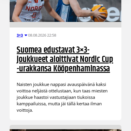
08.08.2026 22:58
3×3
Suomea edustavat 3×3-
joukkueet aloittivat Nordic Cup
-urakkansa Kööpenhaminassa
Naisten joukkue nappasi avauspäivänä kaksi
voittoa neljästä ottelustaan, kun taas miesten
joukkue haastoi vastustajiaan tiukoissa
kamppailuissa, mutta jäi tällä kertaa ilman
voittoja.