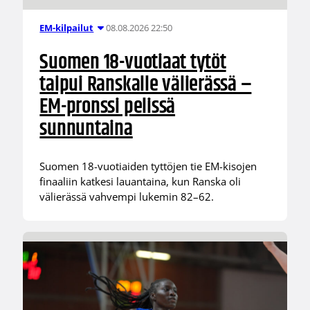
08.08.2026 22:50
EM-kilpailut
Suomen 18-vuotiaat tytöt
taipui Ranskalle välierässä –
EM-pronssi pelissä
sunnuntaina
Suomen 18-vuotiaiden tyttöjen tie EM-kisojen
finaaliin katkesi lauantaina, kun Ranska oli
välierässä vahvempi lukemin 82–62.