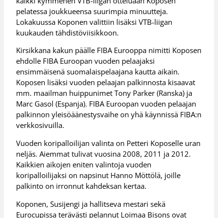
kaikki kymmenen VTB-liigan otteluaan Koposen
pelatessa joukkueensa suurimpia minuutteja.
Lokakuussa Koponen valittiin lisäksi VTB-liigan
kuukauden tähdistöviisikkoon.
Kirsikkana kakun päälle FIBA Eurooppa nimitti Koposen
ehdolle FIBA Euroopan vuoden pelaajaksi
ensimmäisenä suomalaispelaajana kautta aikain.
Koposen lisäksi vuoden pelaajan palkinnosta kisaavat
mm. maailman huippunimet Tony Parker (Ranska) ja
Marc Gasol (Espanja). FIBA Euroopan vuoden pelaajan
palkinnon yleisöäänestysvaihe on yhä käynnissä FIBA:n
verkkosivuilla.
Vuoden koripalloilijan valinta on Petteri Koposelle uran
neljäs. Aiemmat tulivat vuosina 2008, 2011 ja 2012.
Kaikkien aikojen eniten valintoja vuoden
koripalloilijaksi on napsinut Hanno Möttölä, joille
palkinto on irronnut kahdeksan kertaa.
Koponen, Susijengi ja hallitseva mestari sekä
Eurocupissa terävästi pelannut Loimaa Bisons ovat