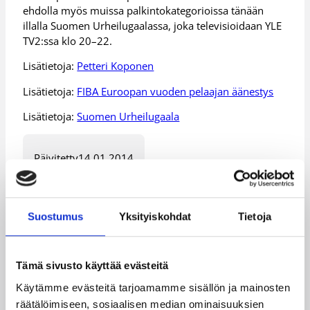
ehdolla myös muissa palkintokategorioissa tänään
illalla Suomen Urheilugaalassa, joka televisioidaan YLE
TV2:ssa klo 20–22.
Lisätietoja:
Petteri Koponen
Lisätietoja:
FIBA Euroopan vuoden pelaajan äänestys
Lisätietoja:
Suomen Urheilugaala
Päivitetty
14.01.2014
Henkilöt
Suostumus
Yksityiskohdat
Tietoja
Hanno Möttölä
Petteri Koponen
Tämä sivusto käyttää evästeitä
Tony Parker
Käytämme evästeitä tarjoamamme sisällön ja mainosten
räätälöimiseen, sosiaalisen median ominaisuuksien