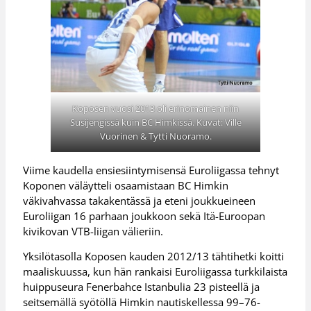
Koposen vuosi 2013 oli erinomainen niin
Susijengissä kuin BC Himkissä. Kuvat: Ville
Vuorinen & Tytti Nuoramo.
Viime kaudella ensiesiintymisensä Euroliigassa tehnyt
Koponen väläytteli osaamistaan BC Himkin
väkivahvassa takakentässä ja eteni joukkueineen
Euroliigan 16 parhaan joukkoon sekä Itä-Euroopan
kivikovan VTB-liigan välieriin.
Yksilötasolla Koposen kauden 2012/13 tähtihetki koitti
maaliskuussa, kun hän rankaisi Euroliigassa turkkilaista
huippuseura Fenerbahce Istanbulia 23 pisteellä ja
seitsemällä syötöllä Himkin nautiskellessa 99–76-