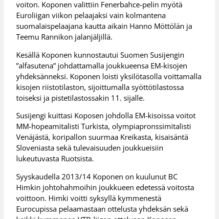
voiton. Koponen valittiin Fenerbahce-pelin myötä
Euroliigan viikon pelaajaksi vain kolmantena
suomalaispelaajana kautta aikain Hanno Möttölän ja
Teemu Rannikon jalanjäljillä.
Kesällä Koponen kunnostautui Suomen Susijengin
”alfasutena” johdattamalla joukkueensa EM-kisojen
yhdeksänneksi. Koponen loisti yksilötasolla voittamalla
kisojen riistotilaston, sijoittumalla syöttötilastossa
toiseksi ja pistetilastossakin 11. sijalle.
Susijengi kuittasi Koposen johdolla EM-kisoissa voitot
MM-hopeamitalisti Turkista, olympiapronssimitalisti
Venäjästä, koripallon suurmaa Kreikasta, kisaisäntä
Sloveniasta sekä tulevaisuuden joukkueisiin
lukeutuvasta Ruotsista.
Syyskaudella 2013/14 Koponen on kuulunut BC
Himkin johtohahmoihin joukkueen edetessä voitosta
voittoon. Himki voitti syksyllä kymmenestä
Eurocupissa pelaamastaan ottelusta yhdeksän sekä