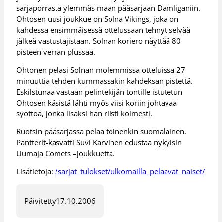
sarjaporrasta ylemmäs maan pääsarjaan Damliganiin.
Ohtosen uusi joukkue on Solna Vikings, joka on
kahdessa ensimmäisessä ottelussaan tehnyt selvää
jälkeä vastustajistaan. Solnan koriero näyttää 80
pisteen verran plussaa.
Ohtonen pelasi Solnan molemmissa otteluissa 27
minuuttia tehden kummassakin kahdeksan pistettä.
Eskilstunaa vastaan pelintekijän tontille istutetun
Ohtosen käsistä lähti myös viisi koriin johtavaa
syöttöä, jonka lisäksi hän riisti kolmesti.
Ruotsin pääsarjassa pelaa toinenkin suomalainen.
Pantterit-kasvatti Suvi Karvinen edustaa nykyisin
Uumaja Comets –joukkuetta.
Lisätietoja:
/sarjat_tulokset/ulkomailla_pelaavat_naiset/
Päivitetty
17.10.2006