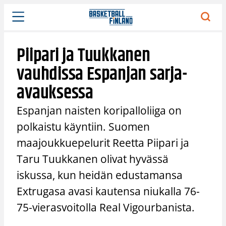
Siirry
sisältöön
Piipari ja Tuukkanen
vauhdissa Espanjan sarja-
avauksessa
Espanjan naisten koripalloliiga on
polkaistu käyntiin. Suomen
maajoukkuepelurit Reetta Piipari ja
Taru Tuukkanen olivat hyvässä
iskussa, kun heidän edustamansa
Extrugasa avasi kautensa niukalla 76-
75-vierasvoitolla Real Vigourbanista.