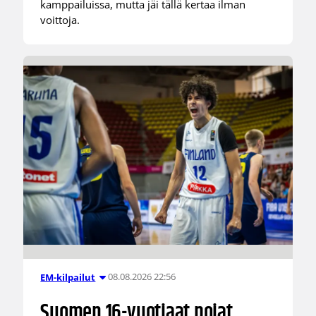
kamppailuissa, mutta jäi tällä kertaa ilman
voittoja.
08.08.2026 22:56
EM-kilpailut
Suomen 16-vuotiaat pojat