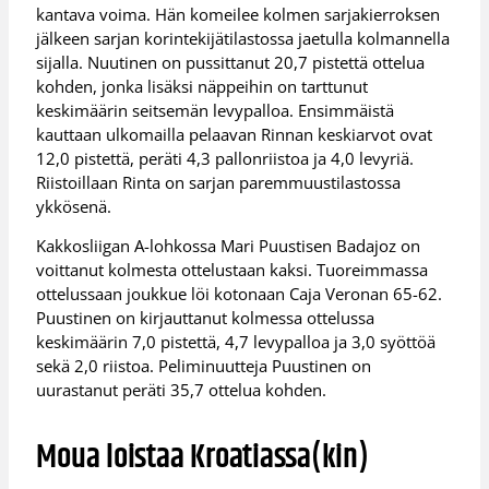
kantava voima. Hän komeilee kolmen sarjakierroksen
jälkeen sarjan korintekijätilastossa jaetulla kolmannella
sijalla. Nuutinen on pussittanut 20,7 pistettä ottelua
kohden, jonka lisäksi näppeihin on tarttunut
keskimäärin seitsemän levypalloa. Ensimmäistä
kauttaan ulkomailla pelaavan Rinnan keskiarvot ovat
12,0 pistettä, peräti 4,3 pallonriistoa ja 4,0 levyriä.
Riistoillaan Rinta on sarjan paremmuustilastossa
ykkösenä.
Kakkosliigan A-lohkossa Mari Puustisen Badajoz on
voittanut kolmesta ottelustaan kaksi. Tuoreimmassa
ottelussaan joukkue löi kotonaan Caja Veronan 65-62.
Puustinen on kirjauttanut kolmessa ottelussa
keskimäärin 7,0 pistettä, 4,7 levypalloa ja 3,0 syöttöä
sekä 2,0 riistoa. Peliminuutteja Puustinen on
uurastanut peräti 35,7 ottelua kohden.
Moua loistaa Kroatiassa(kin)