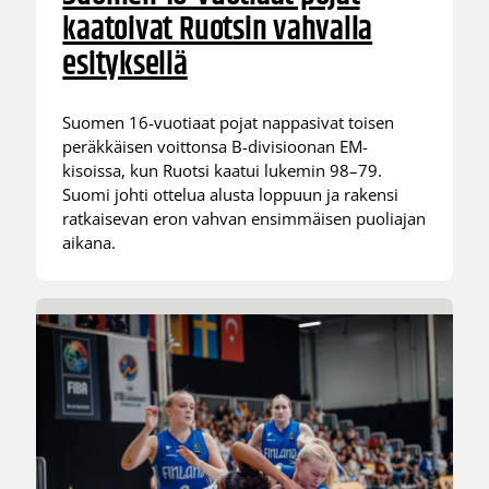
kaatoivat Ruotsin vahvalla
esityksellä
Suomen 16-vuotiaat pojat nappasivat toisen
peräkkäisen voittonsa B-divisioonan EM-
kisoissa, kun Ruotsi kaatui lukemin 98–79.
Suomi johti ottelua alusta loppuun ja rakensi
ratkaisevan eron vahvan ensimmäisen puoliajan
aikana.