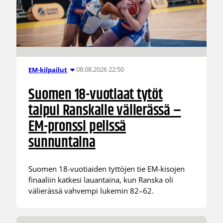
08.08.2026 22:50
EM-kilpailut
Suomen 18-vuotiaat tytöt
taipui Ranskalle välierässä –
EM-pronssi pelissä
sunnuntaina
Suomen 18-vuotiaiden tyttöjen tie EM-kisojen
finaaliin katkesi lauantaina, kun Ranska oli
välierässä vahvempi lukemin 82–62.