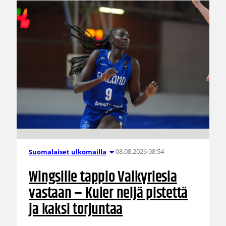
08.08.2026 08:54
Suomalaiset ulkomailla
Wingsille tappio Valkyriesia
vastaan – Kuier neljä pistettä
ja kaksi torjuntaa