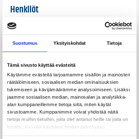
Henkilöt
Fia Ohtonen
Michaela Moua
Niina Laaksonen
Suvi Karvinen
Suostumus
Yksityiskohdat
Tietoja
Kategoriat
Tämä sivusto käyttää evästeitä
Käytämme evästeitä tarjoamamme sisällön ja mainosten
Pääjuttu
Suomalaiset ulkomailla
räätälöimiseen, sosiaalisen median ominaisuuksien
tukemiseen ja kävijämäärämme analysoimiseen. Lisäksi
jaamme sosiaalisen median, mainosalan ja analytiikka-
alan kumppaneillemme tietoja siitä, miten käytät
Katso myös
sivustoamme. Kumppanimme voivat yhdistää näitä
tietoja muihin tietoihin, joita olet antanut heille tai joita on
kerätty, kun olet käyttänyt heidän palvelujaan.