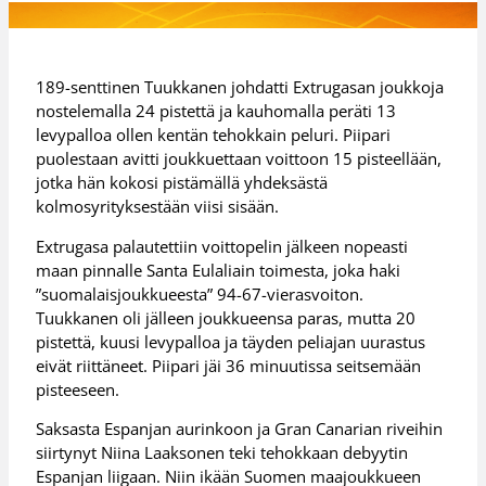
189-senttinen Tuukkanen johdatti Extrugasan joukkoja
nostelemalla 24 pistettä ja kauhomalla peräti 13
levypalloa ollen kentän tehokkain peluri. Piipari
puolestaan avitti joukkuettaan voittoon 15 pisteellään,
jotka hän kokosi pistämällä yhdeksästä
kolmosyrityksestään viisi sisään.
Extrugasa palautettiin voittopelin jälkeen nopeasti
maan pinnalle Santa Eulaliain toimesta, joka haki
”suomalaisjoukkueesta” 94-67-vierasvoiton.
Tuukkanen oli jälleen joukkueensa paras, mutta 20
pistettä, kuusi levypalloa ja täyden peliajan uurastus
eivät riittäneet. Piipari jäi 36 minuutissa seitsemään
pisteeseen.
Saksasta Espanjan aurinkoon ja Gran Canarian riveihin
siirtynyt Niina Laaksonen teki tehokkaan debyytin
Espanjan liigaan. Niin ikään Suomen maajoukkueen