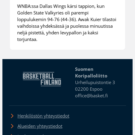
WNBA:ssa Dallas Wings kärsi tappion, kun
Golden State Valkyries oli parempi
loppulukemin 94-76 (44-36). Awak Kuier tilastoi
vaihdoissa yhdeksässä ja puolessa minuutissa
neljä pistettä, yhden levypallon ja kaksi
torjuntaa.
Suomen
Koripalloliitto
Urheilupuistontie 3
02200 Espoo
office@basket.fi
Henkilöstön yhteystiedot
Alueiden yhteystiedot