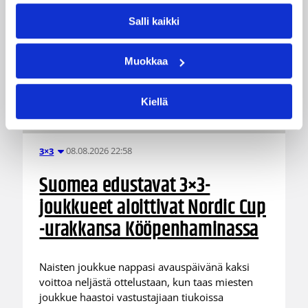
Salli kaikki
Muokkaa
Kiellä
08.08.2026 22:58
3×3
Suomea edustavat 3×3-
joukkueet aloittivat Nordic Cup
-urakkansa Kööpenhaminassa
Naisten joukkue nappasi avauspäivänä kaksi
voittoa neljästä ottelustaan, kun taas miesten
joukkue haastoi vastustajiaan tiukoissa