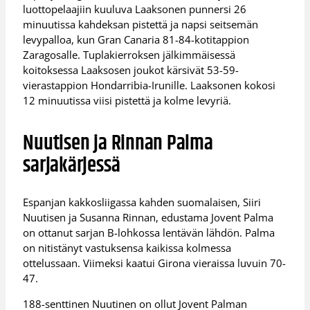
luottopelaajiin kuuluva Laaksonen punnersi 26
minuutissa kahdeksan pistettä ja napsi seitsemän
levypalloa, kun Gran Canaria 81-84-kotitappion
Zaragosalle. Tuplakierroksen jälkimmäisessä
koitoksessa Laaksosen joukot kärsivät 53-59-
vierastappion Hondarribia-Irunille. Laaksonen kokosi
12 minuutissa viisi pistettä ja kolme levyriä.
Nuutisen ja Rinnan Palma
sarjakärjessä
Espanjan kakkosliigassa kahden suomalaisen, Siiri
Nuutisen ja Susanna Rinnan, edustama Jovent Palma
on ottanut sarjan B-lohkossa lentävän lähdön. Palma
on nitistänyt vastuksensa kaikissa kolmessa
ottelussaan. Viimeksi kaatui Girona vieraissa luvuin 70-
47.
188-senttinen Nuutinen on ollut Jovent Palman