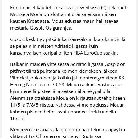
Erinomaiset kaudet Unkarissa ja Sveitsissä (2) pelannut
Michaela Moua on aloittanut uransa ensimmäisen
kauden Kroatiassa. Moua edustaa maan hallitsevaa
mestaria Gospic Osiguranjea.
Gospic keskittyy pitkälti kansainvälisiin koitoksiin, sillä
se pelaa niin naisten Adriatic-liigassa kuin
kansainvälisen koripalloliiton FIBA EuroCupissakin.
Balkanin maiden yhteisessä Adriatic-liigassa Gospic on
pitänyt tilinsä puhtaana kolmen kierroksen jälkeen.
Viimeksi joukkueen jalkoihin jäi montenegrolainen KK
Herceg Novi luvuin 70-58. Moua rankaisi vastustajaa
kymmenellä pisteellä ja seitsemällä levypallolla.
Aiemmissa otteluissa Moua on kirjauttanut tehoikseen
11/5 ja 7/8/5 riistoa. Kahdessa viime ottelussa Mouan
kahden pisteen heitot ovat uponneet tarkkuudella
10/15.
Menneenä kesänä sadan juniorimaaottelun rajapyykin
ylittänyt Fia Ohtonen on siirtynyt Ruotsissa