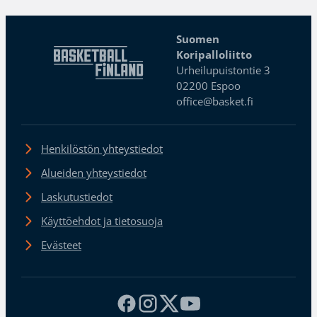
Suomen
Koripalloliitto
Urheilupuistontie 3
02200 Espoo
office@basket.fi
Henkilöstön yhteystiedot
Alueiden yhteystiedot
Laskutustiedot
Käyttöehdot ja tietosuoja
Evästeet