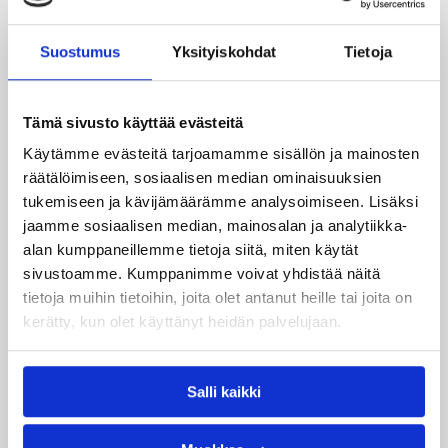
Suostumus
Yksityiskohdat
Tietoja
Tämä sivusto käyttää evästeitä
Käytämme evästeitä tarjoamamme sisällön ja mainosten
räätälöimiseen, sosiaalisen median ominaisuuksien
tukemiseen ja kävijämäärämme analysoimiseen. Lisäksi
01.08.2026 17:37
3×3
jaamme sosiaalisen median, mainosalan ja analytiikka-
3×3 Finland ja Drive Academy
alan kumppaneillemme tietoja siitä, miten käytät
sivustoamme. Kumppanimme voivat yhdistää näitä
Elite Suomen mestareiksi
tietoja muihin tietoihin, joita olet antanut heille tai joita on
Leppävaarassa – finaalipäivä
kerätty, kun olet käyttänyt heidän palvelujaan.
tarjosi huippuluokan 3×3-
koripalloa
Salli kaikki
3×3-koripallon SM-kiertue huipentui lauantaina