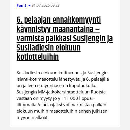
31.07.2026 09:23
Fanit
6. pelaajan ennakkomyynti
käynnistyy maanantaina –
varmista paikkasi Susijengin ja
Susiladiesin elokuun
kotiotteluihin
Susiladiesin elokuun kotiturnaus ja Susijengin
Islanti-kotimaaottelu lähestyvät, ja 6. pelaajilla
on jälleen etulyöntiasema lippuluukulla.
Susijengin MM-jatkokarsintaotteluun Ruotsia
vastaan on myyty jo yli 11 000 lippua –
liittymällä 6. pelaajaksi voit varmistaa paikan
elokuun muihin maaotteluihin ennen julkisen
myynnin alkua!