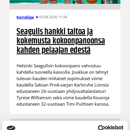
05.08.2026 11:34
Korisliiga
Seagulls hankki taitoa ja
kokemusta kokoonpanoonsa
kahden pelaajan edestä
Helsinki Seagullsin kokoonpano vahvistuu
kahdella tuoreella kasvolla. Joukkue on tehnyt
tulevan kauden mittaiset sopimukset viime
kaudella Saksan ProA-sarjan Karlsruhe Lionsia
edustaneen 26-vuotiaan yhdysvaltalaislaituri
Tyrese Williamsin sekä viime kaudella Kouvoja
edustaneen 32-vuotiaan Timi Puittisen kanssa.