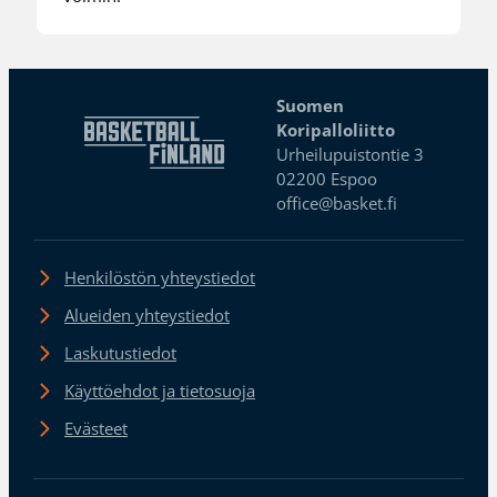
Suomen
Koripalloliitto
Urheilupuistontie 3
02200 Espoo
office@basket.fi
Henkilöstön yhteystiedot
Alueiden yhteystiedot
Laskutustiedot
Käyttöehdot ja tietosuoja
Evästeet