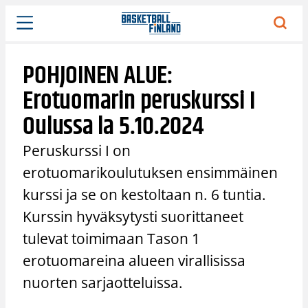
Siirry
sisältöön
POHJOINEN ALUE:
Erotuomarin peruskurssi I
Oulussa la 5.10.2024
Peruskurssi I on
erotuomarikoulutuksen ensimmäinen
kurssi ja se on kestoltaan n. 6 tuntia.
Kurssin hyväksytysti suorittaneet
tulevat toimimaan Tason 1
erotuomareina alueen virallisissa
nuorten sarjaotteluissa.