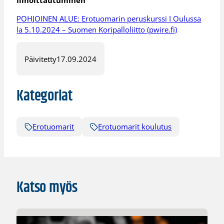
Ilmoittautuminen
POHJOINEN ALUE: Erotuomarin peruskurssi I Oulussa
la 5.10.2024 – Suomen Koripalloliitto (pwire.fi)
Päivitetty
17.09.2024
Kategoriat
Erotuomarit
Erotuomarit koulutus
Katso myös