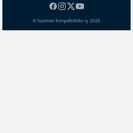
© Suomen Koripalloliitto ry 2026