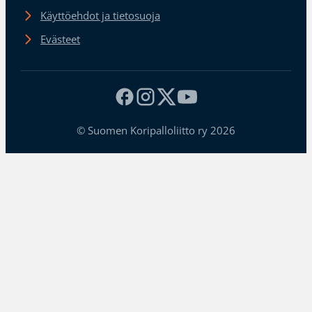
Käyttöehdot ja tietosuoja
Evästeet
© Suomen Koripalloliitto ry 2026