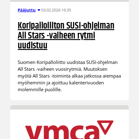
03.02.2026 16:35
Pääjuttu
Koripalloliiton SUSI-ohjelman
All Stars -vaiheen rytmi
uudistuu
Suomen Koripalloliitto uudistaa SUSI-ohjelman
All Stars -vaiheen vuosirytmiä. Muutoksen
myötä All Stars -toiminta alkaa jatkossa aiempaa
myöhemmin ja ajoittuu kalenterivuoden
molemmille puolille.