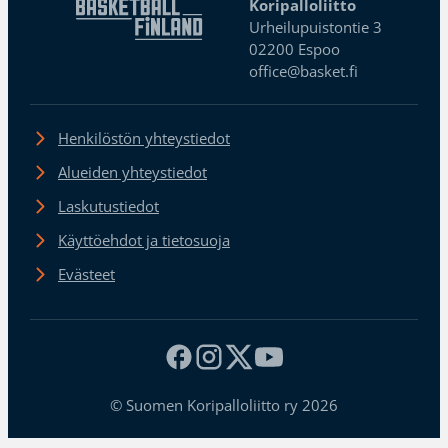
Koripalloliitto
Urheilupuistontie 3
02200 Espoo
office@basket.fi
Henkilöstön yhteystiedot
Alueiden yhteystiedot
Laskutustiedot
Käyttöehdot ja tietosuoja
Evästeet
© Suomen Koripalloliitto ry 2026