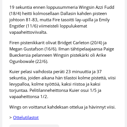
19 sekuntia ennen loppusummeria Wingsin Azzi Fudd
(18/4) heitti kolmosellaan Dallasin kahden pisteen
johtoon 81-83, mutta Fire tasoitti lay-upilla ja Emily
Engstler (11/6) viimeisteli loppulukemat
vapaaheittoviivalta.
Firen pistenikkarit olivat Bridget Carleton (20/4) ja
Megan Gustafson (16/6). Ilman tähtipelaajaansa Paige
Bueckersia pelanneen Wingsin pistekärki oli Arike
Ogunbowale (22/6).
Kuier pelasi vaihdosta peräti 23 minuuttia ja 37
sekuntia, joiden aikana hän tilastoi kolme pistettä, viisi
levypalloa, kolme syöttöä, kaksi riistoa ja kaksi
torjuntaa. Pelitilanneheittonsa Kuier osui 1/5 ja
vapaaheittonsa 1/2.
Wings on voittanut kahdeksan ottelua ja hävinnyt viisi.
>
Ottelutilastot