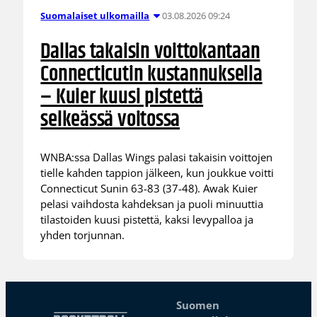
03.08.2026 09:24
Suomalaiset ulkomailla
Dallas takaisin voittokantaan
Connecticutin kustannuksella
– Kuier kuusi pistettä
selkeässä voitossa
WNBA:ssa Dallas Wings palasi takaisin voittojen
tielle kahden tappion jälkeen, kun joukkue voitti
Connecticut Sunin 63-83 (37-48). Awak Kuier
pelasi vaihdosta kahdeksan ja puoli minuuttia
tilastoiden kuusi pistettä, kaksi levypalloa ja
yhden torjunnan.
Suomen