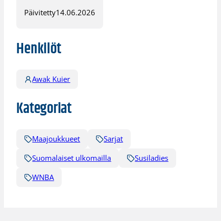
Päivitetty
14.06.2026
Henkilöt
Awak Kuier
Kategoriat
Maajoukkueet
Sarjat
Suomalaiset ulkomailla
Susiladies
WNBA