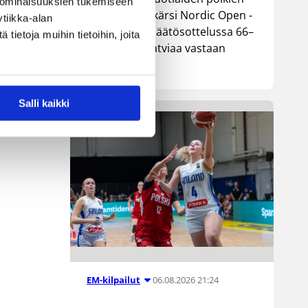
 ominaisuuksien tukemiseen
maajoukkue kärsi Nordic Open -
tiikka-alan
turnauksen päätösottelussa 66–
ietoja muihin tietoihin, joita
74-tappion Latviaa vastaan
Lohjalla.
Salli kaikki
lle
06.08.2026 21:24
EM-kilpailut