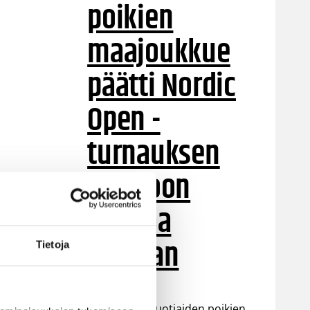
poikien
maajoukkue
päätti Nordic
Open -
turnauksen
tappioon
Latviaa
vastaan
Tietoja
Suomen 15-vuotiaiden poikien