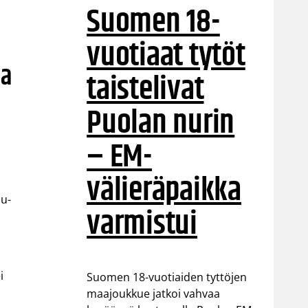
Suomen 18-
vuotiaat tytöt
aa
taistelivat
Puolan nurin
– EM-
välieräpaikka
au-
varmistui
i
Suomen 18-vuotiaiden tyttöjen
maajoukkue jatkoi vahvaa