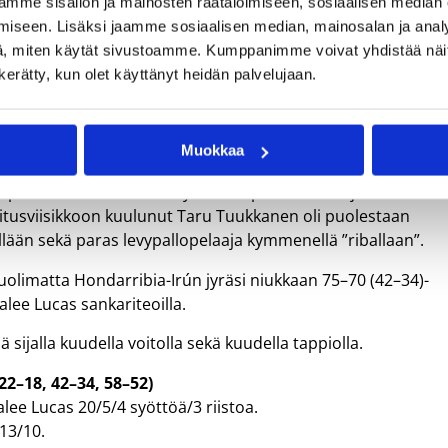
mme sisällön ja mainosten räätälöimiseen, sosiaalisen median
iseen. Lisäksi jaamme sosiaalisen median, mainosalan ja analy
, miten käytät sivustoamme. Kumppanimme voivat yhdistää näitä t
n kerätty, kun olet käyttänyt heidän palvelujaan.
Muokkaa
si pelitilanneheittoa sekä yhden vapaaheiton kirjaten Zamora
itusviisikkoon kuulunut Taru Tuukkanen oli puolestaan
llään sekä paras levypallopelaaja kymmenellä ”riballaan”.
uolimatta Hondarribia-Irún jyräsi niukkaan 75–70 (42–34)-
lee Lucas sankariteoilla.
 sijalla kuudella voitolla sekä kuudella tappiolla.
22–18, 42–34, 58–52)
lee Lucas 20/5/4 syöttöä/3 riistoa.
13/10.