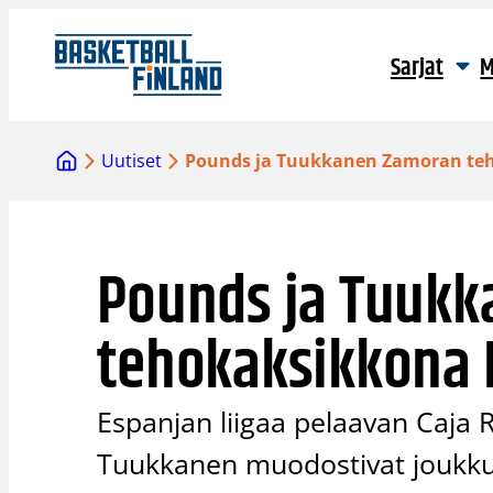
Siirry
sisältöön
Sarjat
M
Uutiset
Pounds ja Tuukkanen Zamoran te
Pounds ja Tuuk
tehokaksikkona 
Espanjan liigaa pelaavan Caja
Tuukkanen muodostivat joukkue