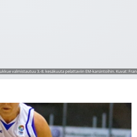
kue valmistautuu 3.-8. kesäkuuta pelattaviin EM-karsintoihin. Kuvat: Franc