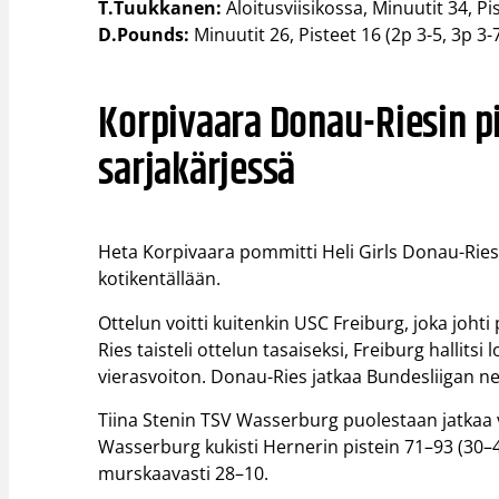
T.Tuukkanen:
Aloitusviisikossa, Minuutit 34, Pis
D.Pounds:
Minuutit 26, Pisteet 16 (2p 3-5, 3p 3-7,
Korpivaara Donau-Riesin pi
sarjakärjessä
Heta Korpivaara pommitti Heli Girls Donau-Rie
kotikentällään.
Ottelun voitti kuitenkin USC Freiburg, joka joht
Ries taisteli ottelun tasaiseksi, Freiburg hallit
vierasvoiton. Donau-Ries jatkaa Bundesliigan ne
Tiina Stenin TSV Wasserburg puolestaan jatkaa
Wasserburg kukisti Hernerin pistein 71–93 (30–4
murskaavasti 28–10.