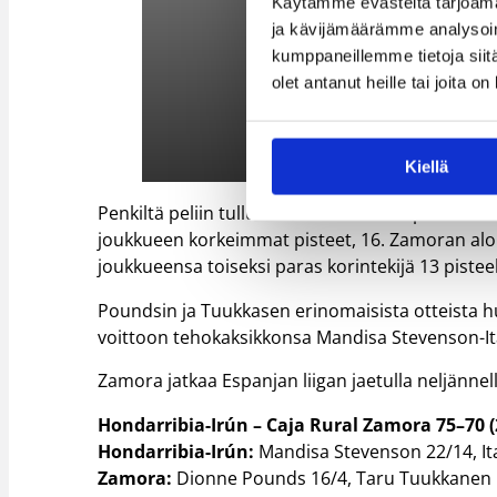
Käytämme evästeitä tarjoama
ja kävijämäärämme analysoim
kumppaneillemme tietoja siitä
olet antanut heille tai joita o
Kiellä
Penkiltä peliin tullut Dionne Pounds upotti kuu
joukkueen korkeimmat pisteet, 16. Zamoran alo
joukkueensa toiseksi paras korintekijä 13 pistee
Poundsin ja Tuukkasen erinomaisista otteista h
voittoon tehokaksikkonsa Mandisa Stevenson-Ita
Zamora jatkaa Espanjan liigan jaetulla neljännellä
Hondarribia-Irún – Caja Rural Zamora 75–70 (
Hondarribia-Irún:
Mandisa Stevenson 22/14, Ita
Zamora:
Dionne Pounds 16/4, Taru Tuukkanen 