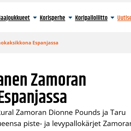
aajoukkueet
Korisperhe
Koripalloliitto
Uutis
hokaksikkona Espanjassa
kanen Zamoran
Espanjassa
 Rural Zamoran Dionne Pounds ja Taru
ensa piste- ja levypallokärjet Zamora