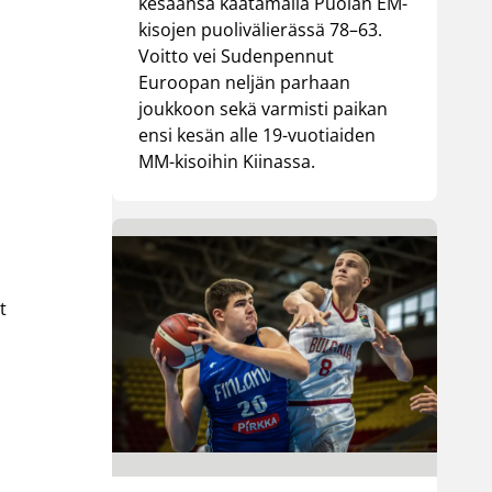
kesäänsä kaatamalla Puolan EM-
kisojen puolivälierässä 78–63.
Voitto vei Sudenpennut
Euroopan neljän parhaan
joukkoon sekä varmisti paikan
ensi kesän alle 19-vuotiaiden
MM-kisoihin Kiinassa.
t