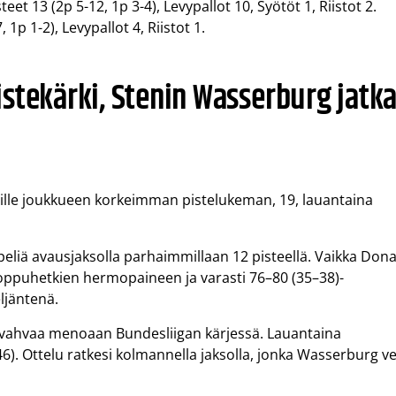
teet 13 (2p 5-12, 1p 3-4), Levypallot 10, Syötöt 1, Riistot 2.
 1p 1-2), Levypallot 4, Riistot 1.
stekärki, Stenin Wasserburg jatk
sille joukkueen korkeimman pistelukeman, 19, lauantaina
i peliä avausjaksolla parhaimmillaan 12 pisteellä. Vaikka Don
si loppuhetkien hermopaineen ja varasti 76–80 (35–38)-
ljäntenä.
 vahvaa menoaan Bundesliigan kärjessä. Lauantaina
6). Ottelu ratkesi kolmannella jaksolla, jonka Wasserburg ve