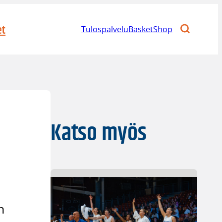
et
Tulospalvelu
BasketShop
Katso myös
n