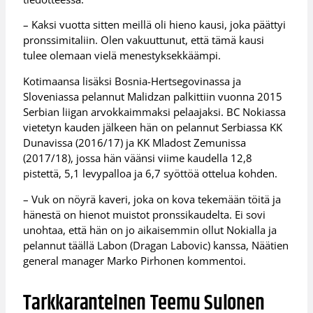
– Kaksi vuotta sitten meillä oli hieno kausi, joka päättyi
pronssimitaliin. Olen vakuuttunut, että tämä kausi
tulee olemaan vielä menestyksekkäämpi.
Kotimaansa lisäksi Bosnia-Hertsegovinassa ja
Sloveniassa pelannut Malidzan palkittiin vuonna 2015
Serbian liigan arvokkaimmaksi pelaajaksi. BC Nokiassa
vietetyn kauden jälkeen hän on pelannut Serbiassa KK
Dunavissa (2016/17) ja KK Mladost Zemunissa
(2017/18), jossa hän väänsi viime kaudella 12,8
pistettä, 5,1 levypalloa ja 6,7 syöttöä ottelua kohden.
– Vuk on nöyrä kaveri, joka on kova tekemään töitä ja
hänestä on hienot muistot pronssikaudelta. Ei sovi
unohtaa, että hän on jo aikaisemmin ollut Nokialla ja
pelannut täällä Labon (Dragan Labovic) kanssa, Näätien
general manager Marko Pirhonen kommentoi.
Tarkkaranteinen Teemu Sulonen