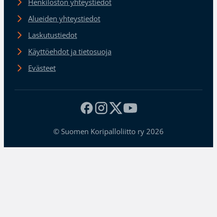
Henkilöstön yhteystiedot
Alueiden yhteystiedot
Laskutustiedot
Käyttöehdot ja tietosuoja
Evästeet
© Suomen Koripalloliitto ry 2026