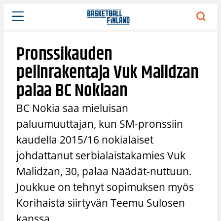
Siirry
sisältöön
Pronssikauden
pelinrakentaja Vuk Malidzan
palaa BC Nokiaan
BC Nokia saa mieluisan
paluumuuttajan, kun SM-pronssiin
kaudella 2015/16 nokialaiset
johdattanut serbialaistakamies Vuk
Malidzan, 30, palaa Näädät-nuttuun.
Joukkue on tehnyt sopimuksen myös
Korihaista siirtyvän Teemu Sulosen
kanssa.