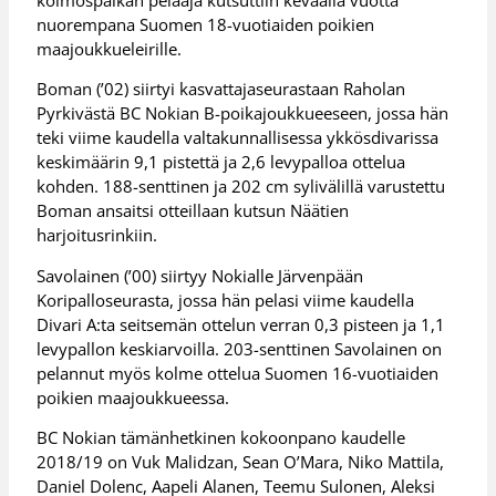
nuorempana Suomen 18-vuotiaiden poikien
maajoukkueleirille.
Boman (’02) siirtyi kasvattajaseurastaan Raholan
Pyrkivästä BC Nokian B-poikajoukkueeseen, jossa hän
teki viime kaudella valtakunnallisessa ykkösdivarissa
keskimäärin 9,1 pistettä ja 2,6 levypalloa ottelua
kohden. 188-senttinen ja 202 cm sylivälillä varustettu
Boman ansaitsi otteillaan kutsun Näätien
harjoitusrinkiin.
Savolainen (’00) siirtyy Nokialle Järvenpään
Koripalloseurasta, jossa hän pelasi viime kaudella
Divari A:ta seitsemän ottelun verran 0,3 pisteen ja 1,1
levypallon keskiarvoilla. 203-senttinen Savolainen on
pelannut myös kolme ottelua Suomen 16-vuotiaiden
poikien maajoukkueessa.
BC Nokian tämänhetkinen kokoonpano kaudelle
2018/19 on Vuk Malidzan, Sean O’Mara, Niko Mattila,
Daniel Dolenc, Aapeli Alanen, Teemu Sulonen, Aleksi