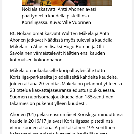
Nokialaiskasvatti Antti Ahonen avasi
päättyneellä kaudella pistetilinsä
Korisliigassa. Kuva: Ville Vuorinen
BC Nokian omat kasvatit Waltteri Mäkelä ja Antti
Ahonen jatkavat Näädissä myös tulevalla kaudella.
Mäkelän ja Ahosen lisäksi Hugo Boman ja Olli
Savolainen viimeistelevät Näätien ensi kauden
kotimaisen kokoonpanon.
Mäkelä on nokialaiselle koripalloyleisölle tuttu
Korisliiga-parketeilta jo edelliseltä kahdelta kaudelta,
joiden aikana 20-vuotias Mäkelä on pelannut yhteensä
23 ottelua kasvattajaseuransa edustusjoukkueessa.
Suomen nuorisomaajoukkuepaidan 185-senttinen
takamies on pukenut ylleen kuudesti.
Ahonen (’01) pelasi ensimmäiset Korisliiga-minuuttinsa
kaudella 2016/17 ja avasi Korisliigassa pistetilinsä
viime kauden aikana. A-poikaikäinen 195-senttinen
kolmospaikan pelaaja kutsuttiin keväällä vuotta