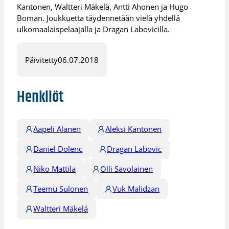
Kantonen, Waltteri Mäkelä, Antti Ahonen ja Hugo
Boman. Joukkuetta täydennetään vielä yhdellä
ulkomaalaispelaajalla ja Dragan Labovicilla.
Päivitetty
06.07.2018
Henkilöt
Aapeli Alanen
Aleksi Kantonen
Daniel Dolenc
Dragan Labovic
Niko Mattila
Olli Savolainen
Teemu Sulonen
Vuk Malidzan
Waltteri Mäkelä