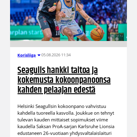
05.08.2026 11:34
Korisliiga
Seagulls hankki taitoa ja
kokemusta kokoonpanoonsa
kahden pelaajan edestä
Helsinki Seagullsin kokoonpano vahvistuu
kahdella tuoreella kasvolla. Joukkue on tehnyt
tulevan kauden mittaiset sopimukset viime
kaudella Saksan ProA-sarjan Karlsruhe Lionsia
edustaneen 26-vuotiaan yhdysvaltalaislaituri