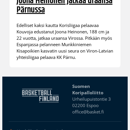
Joona Heinonen jatkaa uraansa
Pärnussa
Edelliset kaksi kautta Korisliigaa pelaavaa
Kouvoja edustanut Joona Heinonen, 188 cm ja
22 vuotta, jatkaa uraansa Virossa. Pitkään myös
Espanjassa pelanneen Munkkiniemen
Kisapoikien kasvatin uusi seura on Viron-Latvian
yhteisliigaa pelaava KK Pärnu.
Suomen
Koripalloliitto
Urheilupuistontie 3
02200 Espoo
office@basket.fi