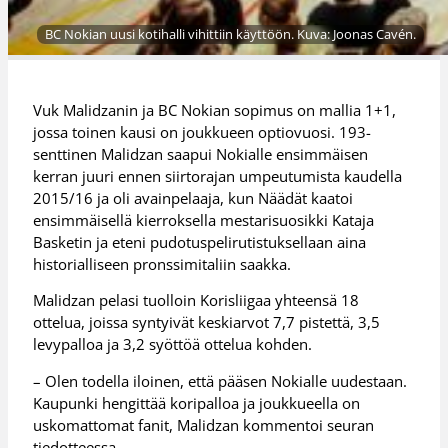
BC Nokian uusi kotihalli vihittiin käyttöön. Kuva: Joonas Cavén.
Vuk Malidzanin ja BC Nokian sopimus on mallia 1+1,
jossa toinen kausi on joukkueen optiovuosi. 193-
senttinen Malidzan saapui Nokialle ensimmäisen
kerran juuri ennen siirtorajan umpeutumista kaudella
2015/16 ja oli avainpelaaja, kun Näädät kaatoi
ensimmäisellä kierroksella mestarisuosikki Kataja
Basketin ja eteni pudotuspelirutistuksellaan aina
historialliseen pronssimitaliin saakka.
Malidzan pelasi tuolloin Korisliigaa yhteensä 18
ottelua, joissa syntyivät keskiarvot 7,7 pistettä, 3,5
levypalloa ja 3,2 syöttöä ottelua kohden.
– Olen todella iloinen, että pääsen Nokialle uudestaan.
Kaupunki hengittää koripalloa ja joukkueella on
uskomattomat fanit, Malidzan kommentoi seuran
tiedotteessa.