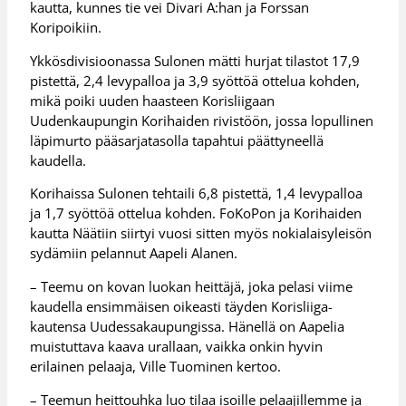
kautta, kunnes tie vei Divari A:han ja Forssan
Koripoikiin.
Ykkösdivisioonassa Sulonen mätti hurjat tilastot 17,9
pistettä, 2,4 levypalloa ja 3,9 syöttöä ottelua kohden,
mikä poiki uuden haasteen Korisliigaan
Uudenkaupungin Korihaiden rivistöön, jossa lopullinen
läpimurto pääsarjatasolla tapahtui päättyneellä
kaudella.
Korihaissa Sulonen tehtaili 6,8 pistettä, 1,4 levypalloa
ja 1,7 syöttöä ottelua kohden. FoKoPon ja Korihaiden
kautta Näätiin siirtyi vuosi sitten myös nokialaisyleisön
sydämiin pelannut Aapeli Alanen.
– Teemu on kovan luokan heittäjä, joka pelasi viime
kaudella ensimmäisen oikeasti täyden Korisliiga-
kautensa Uudessakaupungissa. Hänellä on Aapelia
muistuttava kaava urallaan, vaikka onkin hyvin
erilainen pelaaja, Ville Tuominen kertoo.
– Teemun heittouhka luo tilaa isoille pelaajillemme ja