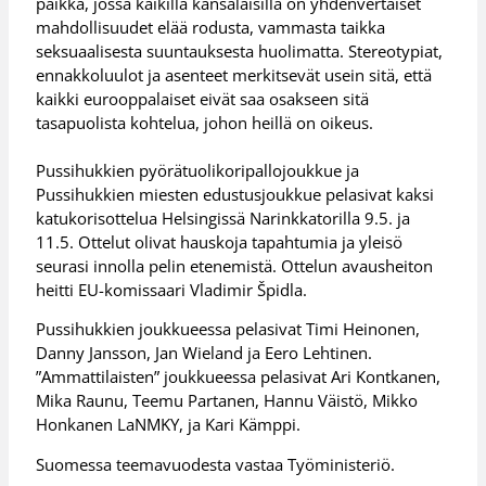
paikka, jossa kaikilla kansalaisilla on yhdenvertaiset
mahdollisuudet elää rodusta, vammasta taikka
seksuaalisesta suuntauksesta huolimatta. Stereotypiat,
ennakkoluulot ja asenteet merkitsevät usein sitä, että
kaikki eurooppalaiset eivät saa osakseen sitä
tasapuolista kohtelua, johon heillä on oikeus.
Pussihukkien pyörätuolikoripallojoukkue ja
Pussihukkien miesten edustusjoukkue pelasivat kaksi
katukorisottelua Helsingissä Narinkkatorilla 9.5. ja
11.5. Ottelut olivat hauskoja tapahtumia ja yleisö
seurasi innolla pelin etenemistä. Ottelun avausheiton
heitti EU-komissaari Vladimir Špidla.
Pussihukkien joukkueessa pelasivat Timi Heinonen,
Danny Jansson, Jan Wieland ja Eero Lehtinen.
”Ammattilaisten” joukkueessa pelasivat Ari Kontkanen,
Mika Raunu, Teemu Partanen, Hannu Väistö, Mikko
Honkanen LaNMKY, ja Kari Kämppi.
Suomessa teemavuodesta vastaa Työministeriö.