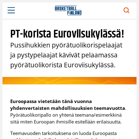
Siirry
sisältöön
PT-korista Euroviisukylässä!
Pussihukkien pyörätuolikorispelaajat
ja pystypelaajat kävivät pelaamassa
pyörätuolikorista Euroviisukylässä.
Euroopassa vietetään tänä vuonna
yhdenvertaisten mahdollisuuksien teemavuotta
.
Pyörätuolikoripallo on yhtenä teemana/esimerkkinä
siitä miten Euroopan ihmisille esitellään erilaisuutta.
Teemavuoden tarkoituksena on luoda Euroopasta