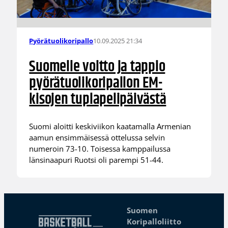
10.09.2025 21:34
Pyörätuolikoripallo
Suomelle voitto ja tappio
pyörätuolikoripallon EM-
kisojen tuplapelipäivästä
Suomi aloitti keskiviikon kaatamalla Armenian
aamun ensimmäisessä ottelussa selvin
numeroin 73-10. Toisessa kamppailussa
länsinaapuri Ruotsi oli parempi 51-44.
Suomen
Koripalloliitto