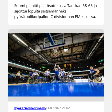
Suomi päihitti päätösottelussa Tanskan 68-63 ja
sijoittui lopulta seitsemänneksi
pyörätuolikoripallon C-divisioonan EM-kisoissa.
11.09.2025 21:02
Pyörätuolikoripallo