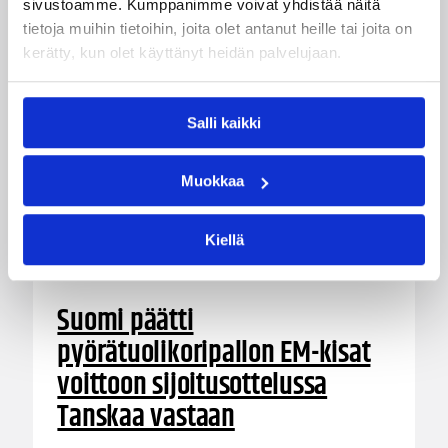
sivustoamme. Kumppanimme voivat yhdistää näitä
tietoja muihin tietoihin, joita olet antanut heille tai joita on
kerätty, kun olet käyttänyt heidän palvelujaan.
Salli kaikki
Muokkaa
Kiellä
12.09.2025 17:19
Pyörätuolikoripallo
Suomi päätti
pyörätuolikoripallon EM-kisat
voittoon sijoitusottelussa
Tanskaa vastaan