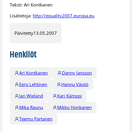
Teksti: Ari Kontkanen
Lisätietoja:
http://equality2007.europa.eu
Päivitetty
13.05.2007
Henkilöt
Ari Kontkanen
Danny Jansson
Eero Lehtinen
Hannu Väistö
Jan Wieland
Kari Kämppi
Mika Raunu
Mikko Honkanen
Teemu Partanen