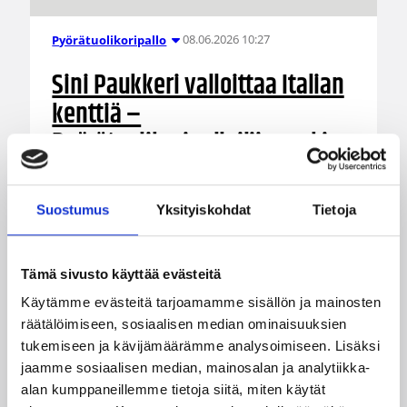
08.06.2026 10:27
Pyörätuolikoripallo
Sini Paukkeri valloittaa Italian
kenttiä –
Pyörätuolikoripalloilijan arki
on täynnä työtä ja tavoitteita
Suostumus
Yksityiskohdat
Tietoja
Firenzen historiallinen kaupunki on tullut
tutuksi suomalaiselle pyörätuolikoripalloilija
Sini Paukkerille. Italiassa, jossa lajin taso on
Tämä sivusto käyttää evästeitä
maailman huippua, päivät rytmittyvät kovan
treenin, opintojen ja kulttuuristen
Käytämme evästeitä tarjoamamme sisällön ja mainosten
sopeutumisten ympärille.
räätälöimiseen, sosiaalisen median ominaisuuksien
tukemiseen ja kävijämäärämme analysoimiseen. Lisäksi
jaamme sosiaalisen median, mainosalan ja analytiikka-
alan kumppaneillemme tietoja siitä, miten käytät