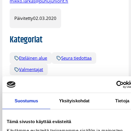
mikko.larkas@puhujuniorit.fi
Päivitetty
02.03.2020
Kategoriat
Eteläinen alue
Seura tiedottaa
Valmentajat
Suostumus
Yksityiskohdat
Tietoja
Katso myös
Tämä sivusto käyttää evästeitä
Käytämme evästeitä tarjoamamme sisällön ja mainosten