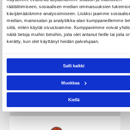
räätälöimiseen, sosiaalisen median ominaisuuksien tukemise
kävijämäärämme analysoimiseen. Lisäksi jaamme sosiaalis
median, mainosalan ja analytiikka-alan kumppaneillemme tie
siitä, miten käytät sivustoamme. Kumppanimme voivat yhdis
01.08.2026 16:34
Junioriturnaus
näitä tietoja muihin tietoihin, joita olet antanut heille tai joita o
kerätty, kun olet käyttänyt heidän palvelujaan.
Delfin Basket Tournament
31.7.-2.8. Tampereella
Salli kaikki
Koripallon kansainvälinen turnaus Delfin Basket
pelataan Tampereella tänä viikonloppuna.
Muokkaa
Järjestyksessään 39. turnaus kerää yhteen 200
joukkuetta ja tuhansia koripallon ystäviä niin
Suomesta kuin ulkomailta.
Kiellä