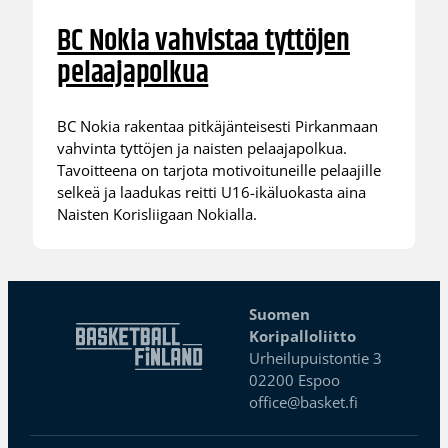
BC Nokia vahvistaa tyttöjen
pelaajapolkua
BC Nokia rakentaa pitkäjänteisesti Pirkanmaan
vahvinta tyttöjen ja naisten pelaajapolkua.
Tavoitteena on tarjota motivoituneille pelaajille
selkeä ja laadukas reitti U16-ikäluokasta aina
Naisten Korisliigaan Nokialla.
Suomen
Koripalloliitto
Urheilupuistontie 3
02200 Espoo
office@basket.fi