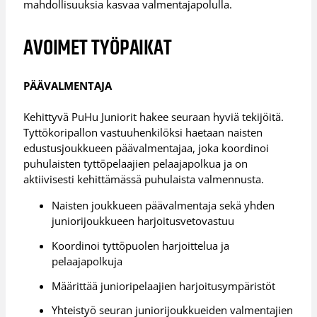
mahdollisuuksia kasvaa valmentajapolulla.
AVOIMET TYÖPAIKAT
PÄÄVALMENTAJA
Kehittyvä PuHu Juniorit hakee seuraan hyviä tekijöitä.
Tyttökoripallon vastuuhenkilöksi haetaan naisten
edustusjoukkueen päävalmentajaa, joka koordinoi
puhulaisten tyttöpelaajien pelaajapolkua ja on
aktiivisesti kehittämässä puhulaista valmennusta.
Naisten joukkueen päävalmentaja sekä yhden
juniorijoukkueen harjoitusvetovastuu
Koordinoi tyttöpuolen harjoittelua ja
pelaajapolkuja
Määrittää junioripelaajien harjoitusympäristöt
Yhteistyö seuran juniorijoukkueiden valmentajien