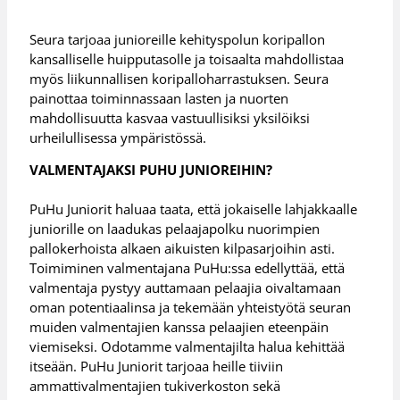
Seura tarjoaa junioreille kehityspolun koripallon
kansalliselle huipputasolle ja toisaalta mahdollistaa
myös liikunnallisen koripalloharrastuksen. Seura
painottaa toiminnassaan lasten ja nuorten
mahdollisuutta kasvaa vastuullisiksi yksilöiksi
urheilullisessa ympäristössä.
VALMENTAJAKSI PUHU JUNIOREIHIN?
PuHu Juniorit haluaa taata, että jokaiselle lahjakkaalle
juniorille on laadukas pelaajapolku nuorimpien
pallokerhoista alkaen aikuisten kilpasarjoihin asti.
Toimiminen valmentajana PuHu:ssa edellyttää, että
valmentaja pystyy auttamaan pelaajia oivaltamaan
oman potentiaalinsa ja tekemään yhteistyötä seuran
muiden valmentajien kanssa pelaajien eteenpäin
viemiseksi. Odotamme valmentajilta halua kehittää
itseään. PuHu Juniorit tarjoaa heille tiiviin
ammattivalmentajien tukiverkoston sekä