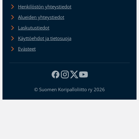
Henkilöstön yhteystiedot
Alueiden yhteystiedot
Laskutustiedot
Käyttöehdot ja tietosuoja
Evästeet
© Suomen Koripalloliitto ry 2026