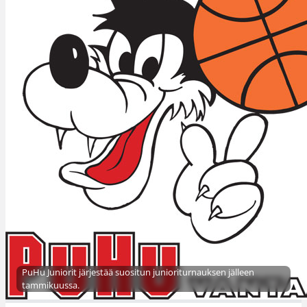
PuHu Juniorit järjestää suositun junioriturnauksen jälleen
tammikuussa.