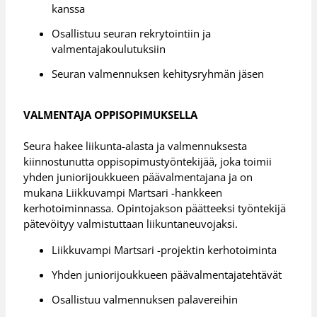
kanssa
Osallistuu seuran rekrytointiin ja
valmentajakoulutuksiin
Seuran valmennuksen kehitysryhmän jäsen
VALMENTAJA OPPISOPIMUKSELLA
Seura hakee liikunta-alasta ja valmennuksesta
kiinnostunutta oppisopimustyöntekijää, joka toimii
yhden juniorijoukkueen päävalmentajana ja on
mukana Liikkuvampi Martsari -hankkeen
kerhotoiminnassa. Opintojakson päätteeksi työntekijä
pätevöityy valmistuttaan liikuntaneuvojaksi.
Liikkuvampi Martsari -projektin kerhotoiminta
Yhden juniorijoukkueen päävalmentajatehtävät
Osallistuu valmennuksen palavereihin