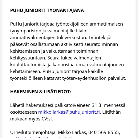
PUHU JUNIORIT TYÖNANTAJANA
PuHu Juniorit tarjoaa työntekijöilleen ammattimaisen
työympäristön ja valmentajille tiiviin
ammattivalmentajien tukiverkoston. Työntekijät
pääsevät osallistumaan aktiivisesti seuratoiminnan
kehittämiseen ja vaikuttamaan toiminnan
kehityssuuntaan. Seura tukee valmentajien
kouluttautumista ja kannustaa oman valmentajuuden
kehittämiseen. PuHu Juniorit tarjoaa kaikille
työntekijöilleen kattavat työterveydenhuollon palvelut.
HAKEMINEN & LISÄTIEDOT:
Lähetä hakemuksesi palkkatoiveineen 31.3. mennessä
osoitteeseen
mikko.larkas@puhujuniorit.fi
. Liitäthän
mukaan myös CV:si.
Urheilutoimenjohtaja: Mikko Larkas, 040-569 8555,