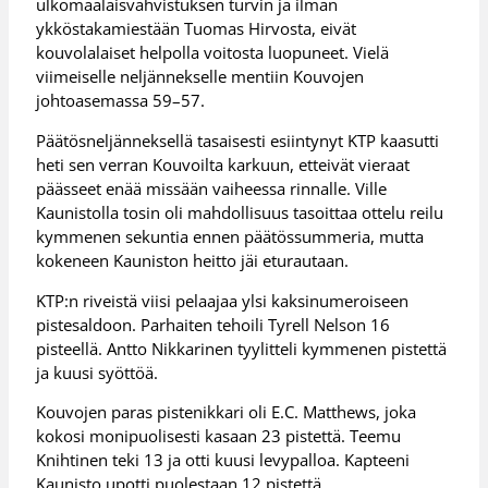
ulkomaalaisvahvistuksen turvin ja ilman
ykköstakamiestään Tuomas Hirvosta, eivät
kouvolalaiset helpolla voitosta luopuneet. Vielä
viimeiselle neljännekselle mentiin Kouvojen
johtoasemassa 59–57.
Päätösneljänneksellä tasaisesti esiintynyt KTP kaasutti
heti sen verran Kouvoilta karkuun, etteivät vieraat
päässeet enää missään vaiheessa rinnalle. Ville
Kaunistolla tosin oli mahdollisuus tasoittaa ottelu reilu
kymmenen sekuntia ennen päätössummeria, mutta
kokeneen Kauniston heitto jäi eturautaan.
KTP:n riveistä viisi pelaajaa ylsi kaksinumeroiseen
pistesaldoon. Parhaiten tehoili Tyrell Nelson 16
pisteellä. Antto Nikkarinen tyylitteli kymmenen pistettä
ja kuusi syöttöä.
Kouvojen paras pistenikkari oli E.C. Matthews, joka
kokosi monipuolisesti kasaan 23 pistettä. Teemu
Knihtinen teki 13 ja otti kuusi levypalloa. Kapteeni
Kaunisto upotti puolestaan 12 pistettä.