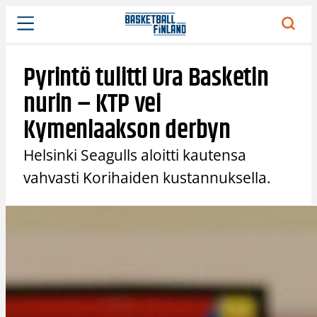
Siirry
sisältöön
Pyrintö tulitti Ura Basketin
nurin – KTP vei
Kymenlaakson derbyn
Helsinki Seagulls aloitti kautensa
vahvasti Korihaiden kustannuksella.