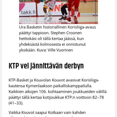
Ura Basketin historiallinen Korisliiga-avaus
päättyi tappioon. Stephen Croonen
heittokäsi oli tällä kertaa jäässä, kun
yhdeksästä kolmosesta ei onnistunut
yksikään. Kuva: Ville Vuorinen
KTP vei jännittävän derbyn
KTP-Basket ja Kouvolan Kouvot avasivat Korisliiga-
kautensa Kymenlaakson paikalliskamppailulla.
Kaikkien aikojen 106. kohtaaminen joukkueiden välillä
päättyi tällä kertaa kotijoukkue KTP:n voittoon 82–78
(41–33).
Vaikka Kouvot saapui Kotkaan vain kahden