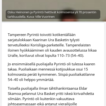
Osku Heinonen ja Pyrintö heittivät kolmosensa yli 70 prosentin
tarkkuudella. Kuva: Ville Vuorinen
Tampereen Pyrintö toivotti kotikentällään
sarjatulokkaan Kaarinan Ura Basketin tylysti
tervetulleeksi Korisliiga-parketeille. Tamperelaisten
iloinen hyökkääminen oli kauden avausottelussa liikaa
Uralle, koriluvut olivat lopulta 110–73 (54–40).
Jo ensimmäisellä puoliajalla Pyrintö oli tulessa kaaren
takaa. Puoliaikaan mennessä kotijoukkue osui 15
kolmosesta peräti kymmenen. Siispä puoliaikatilanne
54–40 oli helppo ymmärtää.
Toisella puoliajalla ilman tähtihankintaansa Eldar
Skamoa pelannut Ura Basket yritti iskeä kirivaihdetta
silmään. Pyrintö oli kuitenkin vakuuttava
johtoasemassaan eikä antanut vierailijoille