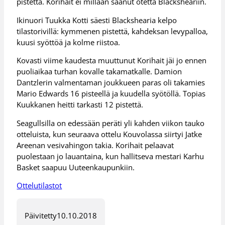
pistettä. Korihait ei millään saanut otetta Blacksheariin.
Ikinuori Tuukka Kotti säesti Blackshearia kelpo
tilastorivillä: kymmenen pistettä, kahdeksan levypalloa,
kuusi syöttöä ja kolme riistoa.
Kovasti viime kaudesta muuttunut Korihait jäi jo ennen
puoliaikaa turhan kovalle takamatkalle. Damion
Dantzlerin valmentaman joukkueen paras oli takamies
Mario Edwards 16 pisteellä ja kuudella syötöllä. Topias
Kuukkanen heitti tarkasti 12 pistettä.
Seagullsilla on edessään peräti yli kahden viikon tauko
otteluista, kun seuraava ottelu Kouvolassa siirtyi Jatke
Areenan vesivahingon takia. Korihait pelaavat
puolestaan jo lauantaina, kun hallitseva mestari Karhu
Basket saapuu Uuteenkaupunkiin.
Ottelutilastot
Päivitetty
10.10.2018