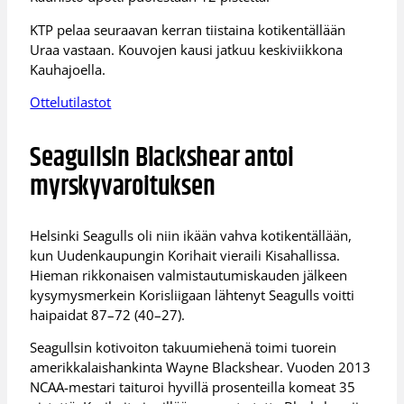
KTP pelaa seuraavan kerran tiistaina kotikentällään
Uraa vastaan. Kouvojen kausi jatkuu keskiviikkona
Kauhajoella.
Ottelutilastot
Seagullsin Blackshear antoi
myrskyvaroituksen
Helsinki Seagulls oli niin ikään vahva kotikentällään,
kun Uudenkaupungin Korihait vieraili Kisahallissa.
Hieman rikkonaisen valmistautumiskauden jälkeen
kysymysmerkein Korisliigaan lähtenyt Seagulls voitti
haipaidat 87–72 (40–27).
Seagullsin kotivoiton takuumiehenä toimi tuorein
amerikkalaishankinta Wayne Blackshear. Vuoden 2013
NCAA-mestari taituroi hyvillä prosenteilla komeat 35