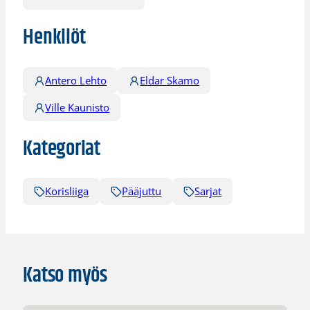
Henkilöt
Antero Lehto
Eldar Skamo
Ville Kaunisto
Kategoriat
Korisliiga
Pääjuttu
Sarjat
Katso myös