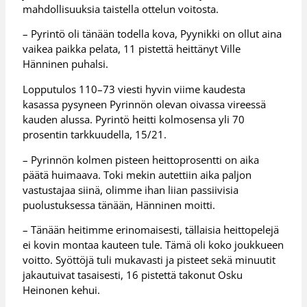
mahdollisuuksia taistella ottelun voitosta.
– Pyrintö oli tänään todella kova, Pyynikki on ollut aina
vaikea paikka pelata, 11 pistettä heittänyt Ville
Hänninen puhalsi.
Lopputulos 110–73 viesti hyvin viime kaudesta
kasassa pysyneen Pyrinnön olevan oivassa vireessä
kauden alussa. Pyrintö heitti kolmosensa yli 70
prosentin tarkkuudella, 15/21.
– Pyrinnön kolmen pisteen heittoprosentti on aika
päätä huimaava. Toki mekin autettiin aika paljon
vastustajaa siinä, olimme ihan liian passiivisia
puolustuksessa tänään, Hänninen moitti.
– Tänään heitimme erinomaisesti, tällaisia heittopelejä
ei kovin montaa kauteen tule. Tämä oli koko joukkueen
voitto. Syöttöjä tuli mukavasti ja pisteet sekä minuutit
jakautuivat tasaisesti, 16 pistettä takonut Osku
Heinonen kehui.