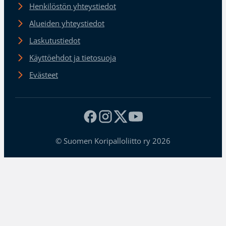
Henkilöstön yhteystiedot
Alueiden yhteystiedot
Laskutustiedot
Käyttöehdot ja tietosuoja
Evästeet
© Suomen Koripalloliitto ry 2026