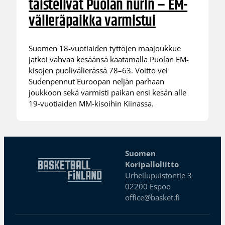
taistelivat Puolan nurin – EM-
välieräpaikka varmistui
Suomen 18-vuotiaiden tyttöjen maajoukkue
jatkoi vahvaa kesäänsä kaatamalla Puolan EM-
kisojen puolivälierässä 78–63. Voitto vei
Sudenpennut Euroopan neljän parhaan
joukkoon sekä varmisti paikan ensi kesän alle
19-vuotiaiden MM-kisoihin Kiinassa.
Suomen
Koripalloliitto
Urheilupuistontie 3
02200 Espoo
office@basket.fi