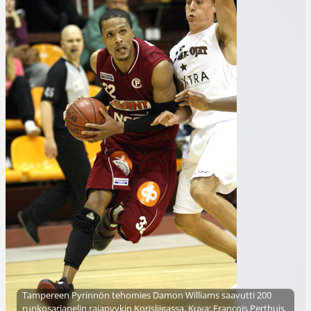
Tampereen Pyrinnön tehomies Damon Williams saavutti 200
runkosarjapelin rajapyykin Korisliigassa. Kuva: Francois Perthuis.