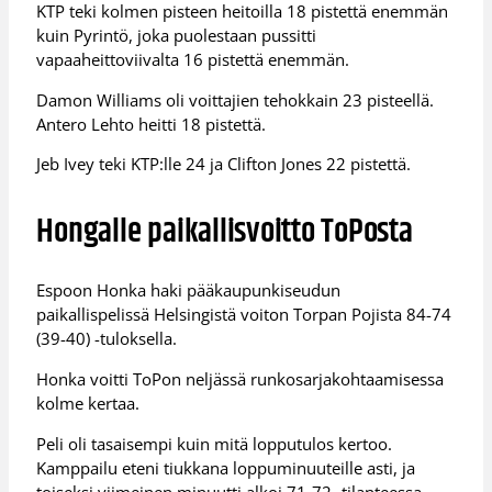
KTP teki kolmen pisteen heitoilla 18 pistettä enemmän
kuin Pyrintö, joka puolestaan pussitti
vapaaheittoviivalta 16 pistettä enemmän.
Damon Williams oli voittajien tehokkain 23 pisteellä.
Antero Lehto heitti 18 pistettä.
Jeb Ivey teki KTP:lle 24 ja Clifton Jones 22 pistettä.
Hongalle paikallisvoitto ToPosta
Espoon Honka haki pääkaupunkiseudun
paikallispelissä Helsingistä voiton Torpan Pojista 84-74
(39-40) -tuloksella.
Honka voitti ToPon neljässä runkosarjakohtaamisessa
kolme kertaa.
Peli oli tasaisempi kuin mitä lopputulos kertoo.
Kamppailu eteni tiukkana loppuminuuteille asti, ja
toiseksi viimeinen minuutti alkoi 71-72 -tilanteessa.