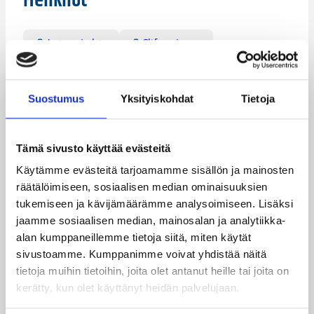
Henkilöt
Antero Lehto
Clifton Jones
Corey Belser
Damon Williams
Frank Richards
Jamar Wilson
Suostumus
Yksityiskohdat
Tietoja
Jeb Ivey
Pekka Salminen
Tämä sivusto käyttää evästeitä
Pieti Poikola
Tyray Pearson
Käytämme evästeitä tarjoamamme sisällön ja mainosten
Kategoriat
räätälöimiseen, sosiaalisen median ominaisuuksien
tukemiseen ja kävijämäärämme analysoimiseen. Lisäksi
jaamme sosiaalisen median, mainosalan ja analytiikka-
Korisliiga
Pääjuttu
Sarjat
alan kumppaneillemme tietoja siitä, miten käytät
sivustoamme. Kumppanimme voivat yhdistää näitä
tietoja muihin tietoihin, joita olet antanut heille tai joita on
kerätty, kun olet käyttänyt heidän palvelujaan.