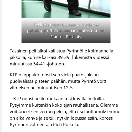
Pekka Salmisen luotsaama Honka vei
paikallispelin ToPoa vastaan nimiinsä. Kuvat:
Francois Perthuis.
Tasainen peli alkoi kallistua Pyrinnölle kolmannella
jaksolla, kun se karkasi 39-39 -lukemista viidessä
minuutissa 54-41 -johtoon.
KTP:n loppukiri nosti sen vielä päätösjakson
puolivälissä pisteen päähän, mutta Pyrintö voitti
viimeisen neliminuuttisen 12-5.
– KTP nousi peliin mukaan tosi kovilla heitoilla.
Pysyimme kuitenkin koko ajan rauhallisena. Olemme
voittaneet sen verran pelejä, että itseluottamuksemme
on aika vahva ja se tuli nytkin lopussa esiin, korosti
Pyrinnön valmentaja Pieti Poikola.