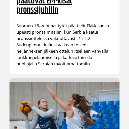
päättivät EM-kisat
pronssijuhliin
Suomen 18-vuotiaat tytöt päättivät EM-kisansa
upeasti pronssimitaliin, kun Serbia kaatui
pronssiottelussa vakuuttavasti 75–52.
Sudenpennut käänsi vaikean toisen
neljänneksen jälkeen ottelun itselleen vahvalla
joukkuepelaamisella ja karkasi toisella
puoliajalla Serbian tavoittamattomiin.