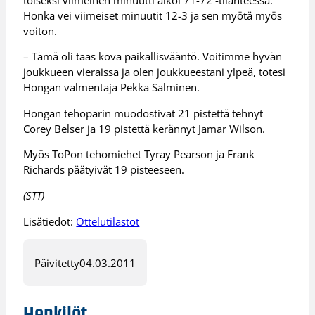
Honka vei viimeiset minuutit 12-3 ja sen myötä myös
voiton.
– Tämä oli taas kova paikallisvääntö. Voitimme hyvän
joukkueen vieraissa ja olen joukkueestani ylpeä, totesi
Hongan valmentaja Pekka Salminen.
Hongan tehoparin muodostivat 21 pistettä tehnyt
Corey Belser ja 19 pistettä kerännyt Jamar Wilson.
Myös ToPon tehomiehet Tyray Pearson ja Frank
Richards päätyivät 19 pisteeseen.
(STT)
Lisätiedot:
Ottelutilastot
Päivitetty
04.03.2011