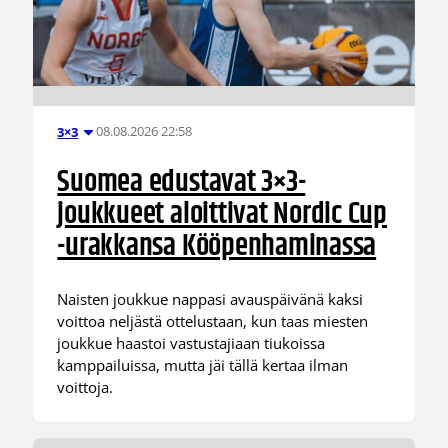
08.08.2026 22:58
3×3
Suomea edustavat 3×3-
joukkueet aloittivat Nordic Cup
-urakkansa Kööpenhaminassa
Naisten joukkue nappasi avauspäivänä kaksi
voittoa neljästä ottelustaan, kun taas miesten
joukkue haastoi vastustajiaan tiukoissa
kamppailuissa, mutta jäi tällä kertaa ilman
voittoja.