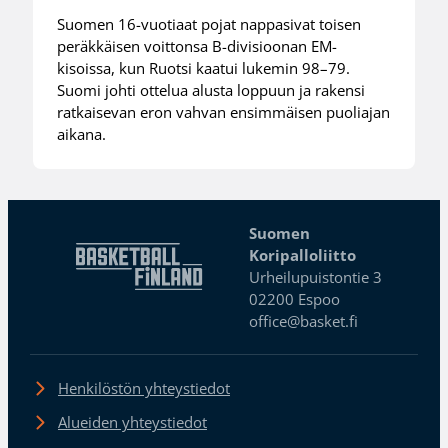
Suomen 16-vuotiaat pojat nappasivat toisen
peräkkäisen voittonsa B-divisioonan EM-
kisoissa, kun Ruotsi kaatui lukemin 98–79.
Suomi johti ottelua alusta loppuun ja rakensi
ratkaisevan eron vahvan ensimmäisen puoliajan
aikana.
Suomen
Koripalloliitto
Urheilupuistontie 3
02200 Espoo
office@basket.fi
Henkilöstön yhteystiedot
Alueiden yhteystiedot