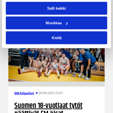
Katso myös
Salli kaikki
Muokkaa
Kiellä
09.08.2026 22:47
EM-kilpailut
Suomen 18-vuotiaat tytöt