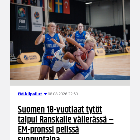
08.08.2026 22:50
EM-kilpailut
Suomen 18-vuotiaat tytöt
taipui Ranskalle välierässä –
EM-pronssi pelissä
sunnuntaina