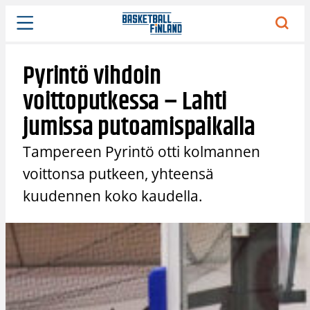
Siirry
sisältöön
Pyrintö vihdoin
voittoputkessa – Lahti
jumissa putoamispaikalla
Tampereen Pyrintö otti kolmannen
voittonsa putkeen, yhteensä
kuudennen koko kaudella.