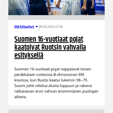
08.08.2026 22:56
EM-kilpailut
Suomen 16-vuotiaat pojat
kaatoivat Ruotsin vahvalla
esityksellä
Suomen 16-vuotiaat pojat nappasivat toisen
peräkkäisen voittonsa B-divisioonan EM-
kisoissa, kun Ruotsi kaatui lukemin 98–79.
Suomi johti ottelua alusta loppuun ja rakensi
ratkaisevan eron vahvan ensimmäisen puoliajan
aikana.