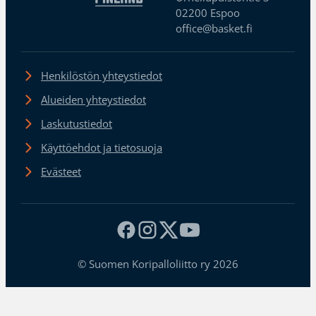
02200 Espoo
office@basket.fi
Henkilöstön yhteystiedot
Alueiden yhteystiedot
Laskutustiedot
Käyttöehdot ja tietosuoja
Evästeet
© Suomen Koripalloliitto ry 2026