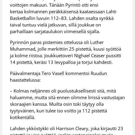
voittojen makuun. Tänään Pyrintö otti ensi
kertaa kolmannen peräkkäisensä kaataessaan Lahti
Basketballin luvuin 112–83. Lahden osalta synkkä
taival tuntuu vielä jatkuvan, sillä joukkue on
parhaillaan sarjataulukon viimeisellä sijalla.
Pyrinnön paras pistemies ottelussa oli Luther
Muhammad, jolle merkittiin 25 pistettä, kuusi syöttöä
ja kolme riistoa. Joukkuetoveri Nighael Ceaser pussitti
14 pistettä, keräsi 13 levypalloa ja torjui kahdesti.
Päävalmentaja Tero Vasell kommentoi Ruudun
haastattelussa:
– Kolmas neljännes oli puolustuksellisesti sitä, mitä
haluamme, mutta sitä ennen olimme lirissä vastustajan
skoraajien kanssa. Muilta osin toki täytyy olla
tyytyväinen, kun tulee iso voitto ja 112 pistettä
kotikentällä.
Lahden ykköstykki oli Harrison Cleary, joka kirjautti 23
pistettä ja viisi syöttöä, joskin vastapainoksi myös