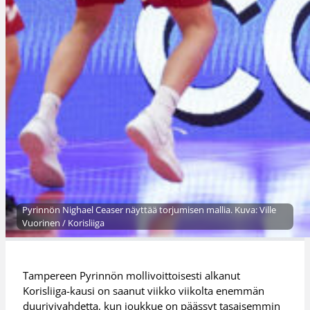
Pyrinnön Nighael Ceaser näyttää torjumisen mallia. Kuva: Ville
Vuorinen / Korisliiga
Tampereen Pyrinnön mollivoittoisesti alkanut
Korisliiga-kausi on saanut viikko viikolta enemmän
duurivivahdetta, kun joukkue on päässyt tasaisemmin