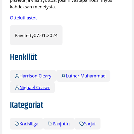
kahdeksan menetystä.
Ottelutilastot
Päivitetty
07.01.2024
Henkilöt
Harrison Cleary
Luther Muhammad
Nighael Ceaser
Kategoriat
Korisliiga
Pääjuttu
Sarjat