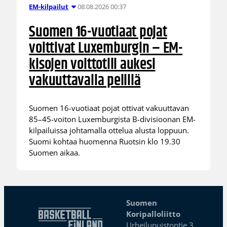
08.08.2026 00:37
EM-kilpailut
Suomen 16-vuotiaat pojat
voittivat Luxemburgin – EM-
kisojen voittotili aukesi
vakuuttavalla pelillä
Suomen 16-vuotiaat pojat ottivat vakuuttavan
85–45-voiton Luxemburgista B-divisioonan EM-
kilpailuissa johtamalla ottelua alusta loppuun.
Suomi kohtaa huomenna Ruotsin klo 19.30
Suomen aikaa.
Suomen
Koripalloliitto
Urheilupuistontie 3