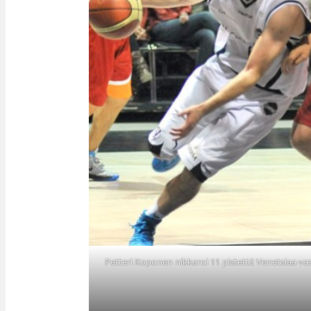
Petteri Koponen nikkaroi 11 pistettä Venetsiaa va