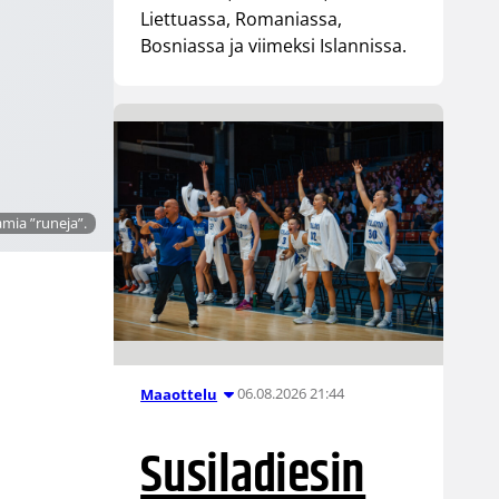
Liettuassa, Romaniassa,
Bosniassa ja viimeksi Islannissa.
mia ”runeja”.
06.08.2026 21:44
Maaottelu
Susiladiesin