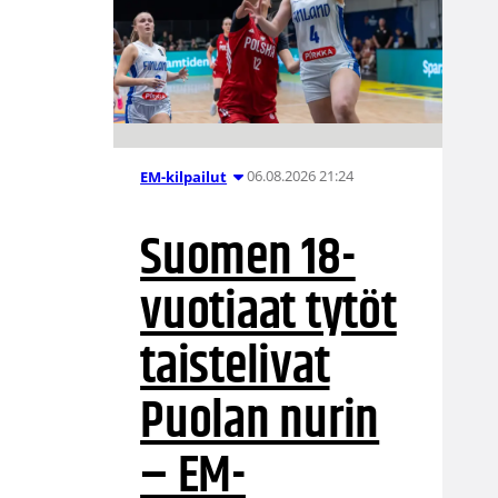
06.08.2026 21:24
EM-kilpailut
Suomen 18-
vuotiaat tytöt
taistelivat
Puolan nurin
– EM-