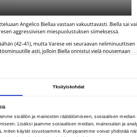
eluaan Angelico Biellaa vastaan vakuuttavasti. Biella sai va
resen aggressiivisen miespuolustuksen siimeksessä.
äähän (42–41), mutta Varese vei seuraavan neliminuuttisen 
ösminuutille asti, jolloin Biella onnistui vielä nousemaan
en päähän. Varesen lopulliset voittolukemat olivat 79–73 (3
eki takuuvarmaa työtä joukkueen pelinrakentajana 23 minuut
3, kolmoset 0/3, vapaaheitot 1/2), noukki kolme levypalloa ja
Yksityiskohdat
nnikon lukema +/- -tilastossa oli joukkueen toiseksi paras: +1
maan erityisesti Rok Stipcevic (25/7) ja Yakhouba Diawara
itä
/11).
mme sisällön ja mainosten räätälöimiseen, sosiaalisen median
usi.
iseen. Lisäksi jaamme sosiaalisen median, mainosalan ja analy
, miten käytät sivustoamme. Kumppanimme voivat yhdistää näitä t