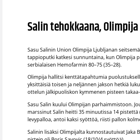
Salin tehokkaana, Olimpija
Sasu Salinin Union Olimpija Ljubljanan seitsemä
tappioputki katkesi sunnuntaina, kun Olimpija 
serbialaisen Hemofarmin 80–75 (35–28).
Olimpija hallitsi kenttätapahtumia puolustuks
yksittäisiä toisen ja neljännen jakson hetkiä luk
ottelun jälkipuoliskon kymmenen pisteen takaa
Sasu Salin kuului Olimpijan parhaimmistoon. Jo
marssinut Salin heitti 35 minuutissa 14 pistettä 
levypalloa, antoi kaksi syöttöä, riisti pallon ko
Salinin lisäksi Olimpijalta kunnostautuivat Jaka
pirtein oli Boris Savovic (18/10/4 syöttöä).