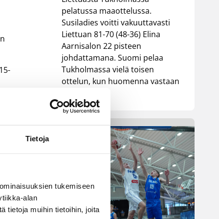
pelatussa maaottelussa.
Susiladies voitti vakuuttavasti
Liettuan 81-70 (48-36) Elina
in
Aarnisalon 22 pisteen
johdattamana. Suomi pelaa
Tukholmassa vielä toisen
15-
ottelun, kun huomenna vastaan
tulee Ruotsi.
8–
in
Tietoja
2.
 ominaisuuksien tukemiseen
tiikka-alan
ietoja muihin tietoihin, joita