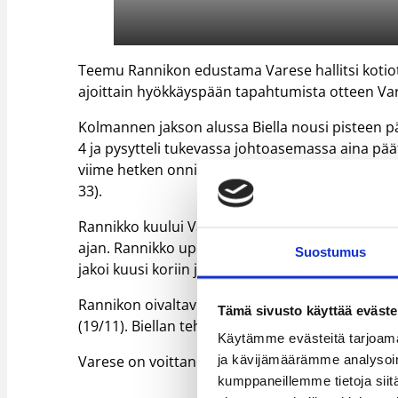
Teemu Rannikon edustama Varese hallitsi kotiott
ajoittain hyökkäyspään tapahtumista otteen Va
Kolmannen jakson alussa Biella nousi pisteen p
4 ja pysytteli tukevassa johtoasemassa aina päät
viime hetken onnistumisillaan aina kolmen piste
33).
Rannikko kuului Varesen kantaviin voimiin ja t
ajan. Rannikko upotti viisi pistettä (kakkoset 2/
Suostumus
jakoi kuusi koriin johtanutta syöttöä. Lisäksi Ra
Rannikon oivaltavista syötöistä pääsivät nautti
Tämä sivusto käyttää eväste
(19/11). Biellan tehomies oli Aubrey Coleman (27
Käytämme evästeitä tarjoama
Varese on voittanut kymmenestä ottelustaan ku
ja kävijämäärämme analysoim
kumppaneillemme tietoja siitä