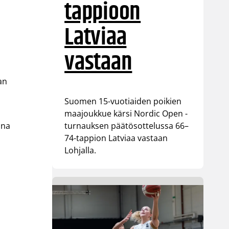
tappioon
Latviaa
vastaan
an
Suomen 15-vuotiaiden poikien
maajoukkue kärsi Nordic Open -
turnauksen päätösottelussa 66–
ana
74-tappion Latviaa vastaan
Lohjalla.