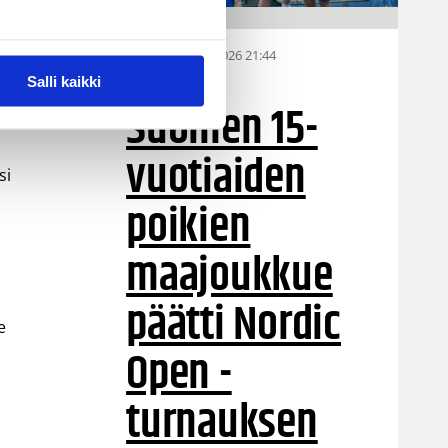
06.08.2026 21:44
MU15
Salli kaikki
Suomen 15-
ai-
vuotiaiden
si
poikien
maajoukkue
päätti Nordic
e
Open -
turnauksen