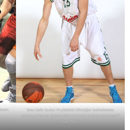
staan.
Sasu Salin laukoi 14 pistettä Olimpijan katkaistessa
tappioputkensa. Kuvat: Ville Vuorinen & Getty Images/All
Over Press.