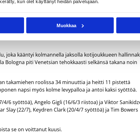
n kerätty, kun olet käyttänyt heidän palvelujaan.
telivät Venetsian kumoon
Muokkaa
ian Serie A:n nousijajoukkue Umana Venetsian kumoon sunnunt
lu, joka kääntyi kolmannella jaksolla kotijoukkueen hallinnak
la Bologna piti Venetsian tehokkaasti selkänsä takana noin
n takamiehen roolissa 34 minuuttia ja heitti 11 pistettä
Koponen napsi myös kolme levypalloa ja antoi kaksi syöttöä.
/6 syöttöä), Angelo Gigli (16/6/3 riistoa) ja Viktor Sanikidz
ar Slay (22/7), Keydren Clark (20/4/7 syöttöä) ja Tim Bowers
sta se on voittanut kuusi.