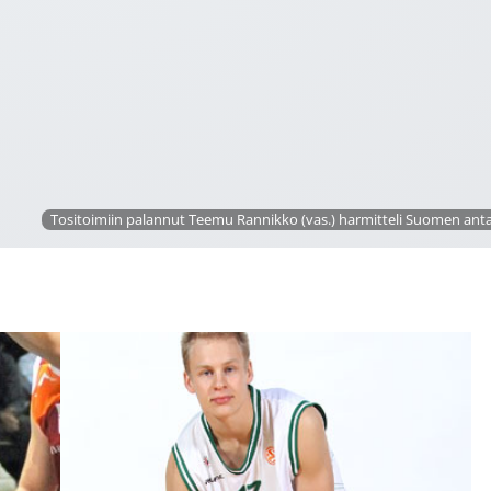
Tositoimiin palannut Teemu Rannikko (vas.) harmitteli Suomen anta