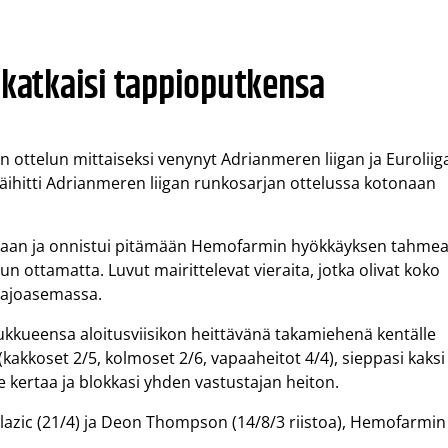
 katkaisi tappioputkensa
n ottelun mittaiseksi venynyt Adrianmeren liigan ja Euroliig
päihitti Adrianmeren liigan runkosarjan ottelussa kotonaan
ellaan ja onnistui pitämään Hemofarmin hyökkäyksen tahme
uun ottamatta. Luvut mairittelevat vieraita, jotka olivat koko
-ajoasemassa.
ukkueensa aloitusviisikon heittävänä takamiehenä kentälle
(kakkoset 2/5, kolmoset 2/6, vapaaheitot 4/4), sieppasi kaksi
lme kertaa ja blokkasi yhden vastustajan heiton.
 Blazic (21/4) ja Deon Thompson (14/8/3 riistoa), Hemofarmin