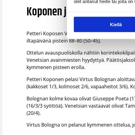
olet antanut heille tai joita o
Koponen ja Bologna tyylit
Kiellä
Petteri Koposen Virtus Bologna tyylitteli Ital
iltapäivänä pistein 88–80 (50–45).
Ottelun avauspuoliskolla nähtiin korintekokilpai
Venetsian avainmiesten hyydyttyä. Päätösjaksol
kymmenen pisteen erolla.
Petteri Koponen pelasi Virtus Bolognan aloittava
(kakkoset 1/3, kolmoset 2/6, vapaaheitot 3/6). 
Bolognan kolme kovaa olivat Giuseppe Poeta (17/4
(16/3/3 syöttöä). Venetsian vastaavat olivat Tam
(20/4).
Virtus Bologna on pelanut kymmenen ottelua, joi