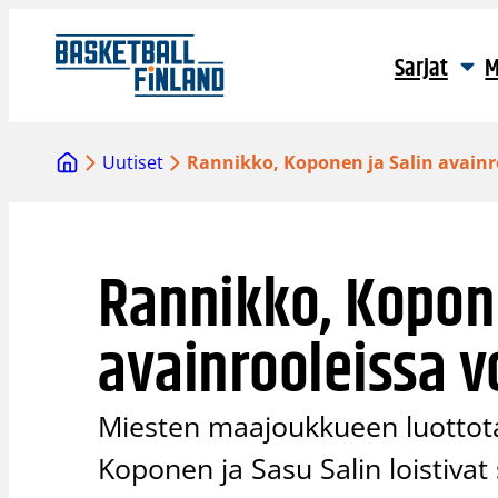
Siirry
sisältöön
Sarjat
M
Uutiset
Rannikko, Koponen ja Salin avainro
Rannikko, Kopone
avainrooleissa v
Miesten maajoukkueen luottot
Koponen ja Sasu Salin loistivat 