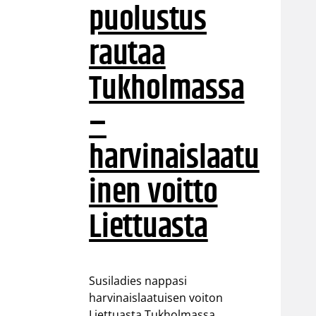
puolustus
rautaa
Tukholmassa
–
harvinaislaatu
inen voitto
Liettuasta
Susiladies nappasi
harvinaislaatuisen voiton
Liettuasta Tukholmassa