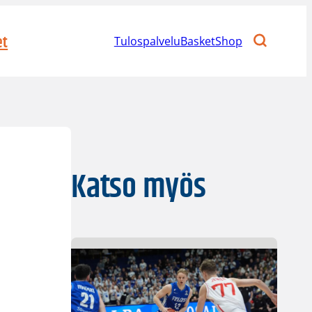
et
Tulospalvelu
BasketShop
Katso myös