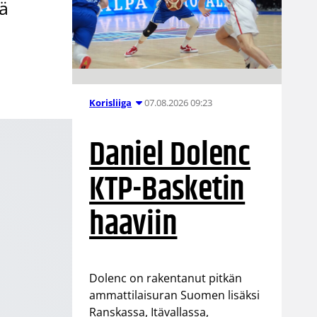
öä
.
07.08.2026 09:23
Korisliiga
Daniel Dolenc
KTP-Basketin
haaviin
Dolenc on rakentanut pitkän
ammattilaisuran Suomen lisäksi
Ranskassa, Itävallassa,