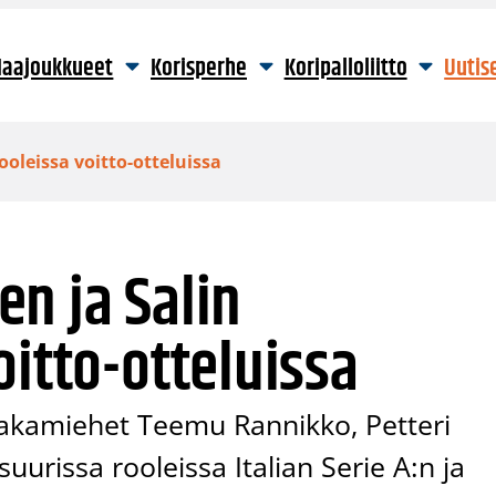
aajoukkueet
Korisperhe
Koripalloliitto
Uutis
oleissa voitto-otteluissa
n ja Salin
oitto-otteluissa
akamiehet Teemu Rannikko, Petteri
suurissa rooleissa Italian Serie A:n ja