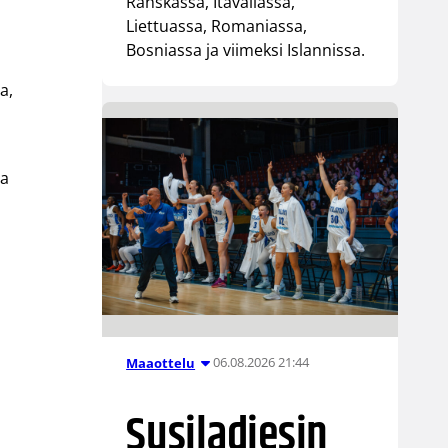
Ranskassa, Itävallassa,
Liettuassa, Romaniassa,
Bosniassa ja viimeksi Islannissa.
a,
aa
06.08.2026 21:44
Maaottelu
Susiladiesin