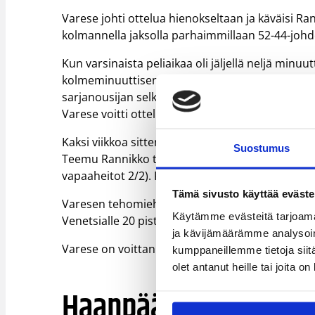
Varese johti ottelua hienokseltaan ja käväisi 
kolmannella jaksolla parhaimmillaan 52-44-johd
Kun varsinaista peliaikaa oli jäljellä neljä minuu
kolmeminuuttisen aikana Varese piti kuitenkin vie
sarjanousijan selkärangan kolmosellaan, joka v
Varese voitti ottelun 73-67 (38-37).
Kaksi viikkoa sitten Petteri Koposen Virtus Bo
Suostumus
Teemu Rannikko teki pirteän paluun upottaen 18
vapaaheitot 2/2). Rannikko sieppasi myös kolme l
Tämä sivusto käyttää eväste
Varesen tehomiehet olivat Justin Hurtt (18/3) ja 
Käytämme evästeitä tarjoama
Venetsialle 20 pistettä.
ja kävijämäärämme analysoim
Varese on voittanut kahdeksasta ottelustaan viis
kumppaneillemme tietoja siitä
olet antanut heille tai joita o
Haanpään Keravnos t