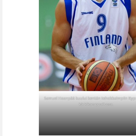
Samuel Haanpää kuului kentän tehokkaimpiin Kyp
kärkikamppailussa.