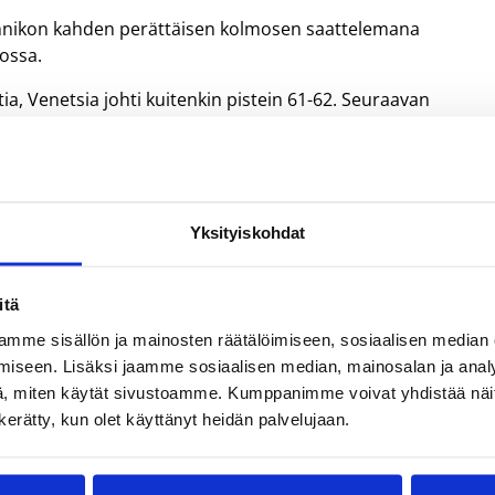
Rannikon kahden perättäisen kolmosen saattelemana
ossa.
ttia, Venetsia johti kuitenkin pistein 61-62. Seuraavan
raansa vailla pelitilannekoria, ja Rok Stipcevic katkaisi
ei kotijoukkueen 70–64-johtoon viimeisen minuutin alussa.
lognaa vastaan pelaamassaan ottelunsa polvensa loukannut
Yksityiskohdat
 minuutissa kahdeksan pistettä (kakkoset 0/1, kolmoset 2/
evypalloa, antoi yhden syötön ja riisti pallon kerran.
itä
Rok Stipcevic (14/3/4 syöttöä/3 riistoa). Alvin Young upotti
mme sisällön ja mainosten räätälöimiseen, sosiaalisen median
iseen. Lisäksi jaamme sosiaalisen median, mainosalan ja analy
i.
, miten käytät sivustoamme. Kumppanimme voivat yhdistää näitä t
n kerätty, kun olet käyttänyt heidän palvelujaan.
appioton Kyproksella