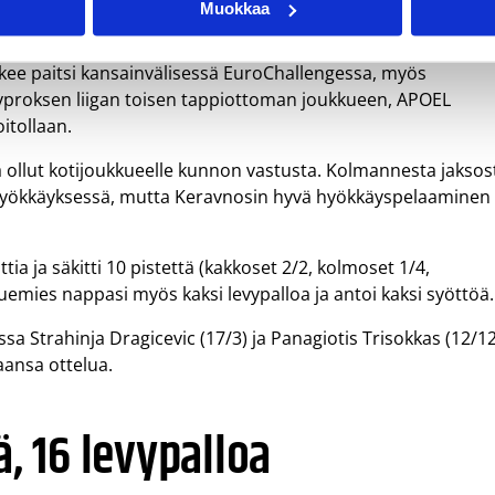
Muokkaa
ee paitsi kansainvälisessä EuroChallengessa, myös
Kyproksen liigan toisen tappiottoman joukkueen, APOEL
oitollaan.
a ollut kotijoukkueelle kunnon vastusta. Kolmannesta jaksos
i hyökkäyksessä, mutta Keravnosin hyvä hyökkäyspelaaminen
a ja säkitti 10 pistettä (kakkoset 2/2, kolmoset 1/4,
emies nappasi myös kaksi levypalloa ja antoi kaksi syöttöä.
 Strahinja Dragicevic (17/3) ja Panagiotis Trisokkas (12/12
aansa ottelua.
ä, 16 levypalloa