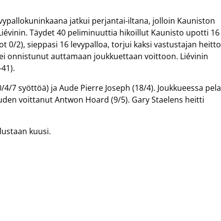
ypallokuninkaana jatkui perjantai-iltana, jolloin Kauniston
iévinin. Täydet 40 peliminuuttia hikoillut Kaunisto upotti 16
t 0/2), sieppasi 16 levypalloa, torjui kaksi vastustajan heitto
ta ei onnistunut auttamaan joukkuettaan voittoon. Liévinin
–41).
/4/7 syöttöä) ja Aude Pierre Joseph (18/4). Joukkueessa pel
en voittanut Antwon Hoard (9/5). Gary Staelens heitti
lustaan kuusi.