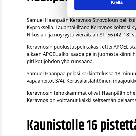
Kiellä
Samuel Haanpään Keravnos Strovoloun peli kulk
Kyproksella. Lauantai-iltana Keravnos kohtasi 
Nikosian, ja nöyryytti vieraitaan 81–56 (42–18)-v
Keravnosin puolustuspeli takasi, ettei APOEList
alkaen APOEL alkoi saada pelin juonesta kiinn
piti kotijohdon yhä runsaana.
Samuel Haanpää pelasi kärkiottelussa 18 minuutti
vapaaheitot 3/4). Keravalaislähtöinen maajoukku
Keravnosin tehokkaimmat olivat Haanpään ohessa
Keravnos on voittanut kaikki seitsemän pelaam
Kaunistolle 16 pistett