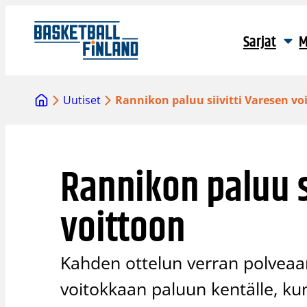
Siirry
sisältöön
Sarjat
M
Uutiset
Rannikon paluu siivitti Varesen vo
Rannikon paluu s
voittoon
Kahden ottelun verran polvea
voitokkaan paluun kentälle, 