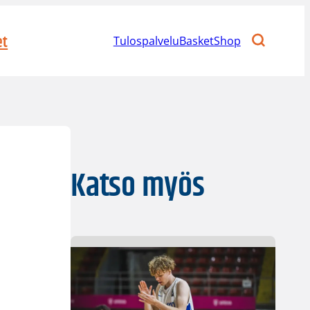
et
Tulospalvelu
BasketShop
Katso myös
e