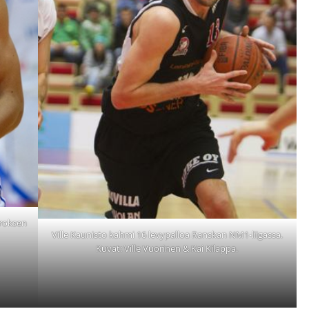
roksen
Ville Kaunisto kahmi 16 levypalloa Ranskan NM1-liigassa.
Kuvat: Ville Vuorinen & Kai Kilappa.