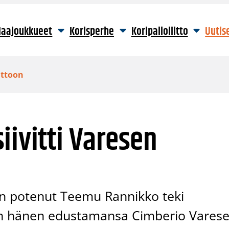
aajoukkueet
Korisperhe
Koripalloliitto
Uutis
ittoon
iivitti Varesen
an potenut Teemu Rannikko teki
kun hänen edustamansa Cimberio Vares