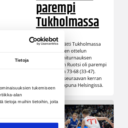
parempi
Tukholmassa
Susiladies päätti Tukholmassa
pelatun kahden ottelun
mittaisen miniturnauksen
Tietoja
3,
tappioon, kun Ruotsi oli parempi
loppulukemin 73-68 (33-47).
Suomi pelaa seuraavan kerran
ensi viikonloppuna Helsingissä.
 ominaisuuksien tukemiseen
tiikka-alan
ietoja muihin tietoihin, joita