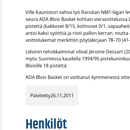
Ville Kauniston vahva työ Ranskan NM1-liigan lev
seura ADA Blois Basket kohtasi vierasottelussa L
pistettä (kakkoset 8/15, kolmoset 0/1, vapaaheito
antoi kaksi syöttöä ja riisti pallon kerran, mut
voittolukemat merkittiin pöytäkirjaan 78–70 (41
Liévinin tehokkaimmat olivat Jérome Dessart (20
myös Suomessa kaudella 1994/95 pistekuninkuud
Bloisille 18 pistettä.
ADA Blois Basket on voittanut kymmenestä otte
Päivitetty
26.11.2011
Henkilöt