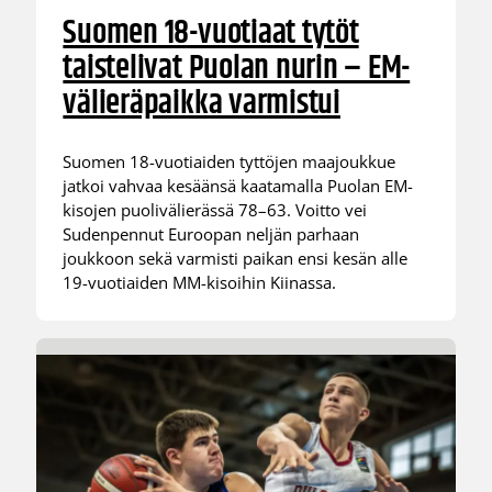
Suomen 18-vuotiaat tytöt
taistelivat Puolan nurin – EM-
välieräpaikka varmistui
Suomen 18-vuotiaiden tyttöjen maajoukkue
jatkoi vahvaa kesäänsä kaatamalla Puolan EM-
kisojen puolivälierässä 78–63. Voitto vei
Sudenpennut Euroopan neljän parhaan
joukkoon sekä varmisti paikan ensi kesän alle
19-vuotiaiden MM-kisoihin Kiinassa.