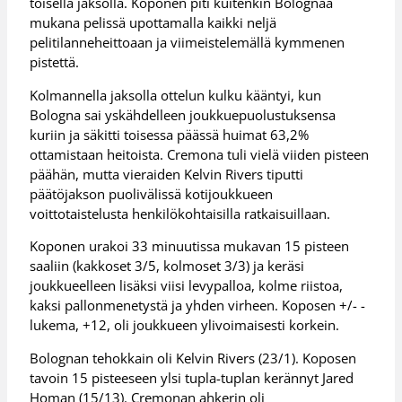
toisella jaksolla. Koponen piti kuitenkin Bolognaa
mukana pelissä upottamalla kaikki neljä
pelitilanneheittoaan ja viimeistelemällä kymmenen
pistettä.
Kolmannella jaksolla ottelun kulku kääntyi, kun
Bologna sai yskähdelleen joukkuepuolustuksensa
kuriin ja säkitti toisessa päässä huimat 63,2%
ottamistaan heitoista. Cremona tuli vielä viiden pisteen
päähän, mutta vieraiden Kelvin Rivers tiputti
päätöjakson puolivälissä kotijoukkueen
voittotaistelusta henkilökohtaisilla ratkaisuillaan.
Koponen urakoi 33 minuutissa mukavan 15 pisteen
saaliin (kakkoset 3/5, kolmoset 3/3) ja keräsi
joukkueelleen lisäksi viisi levypalloa, kolme riistoa,
kaksi pallonmenetystä ja yhden virheen. Koposen +/- -
lukema, +12, oli joukkueen ylivoimaisesti korkein.
Bolognan tehokkain oli Kelvin Rivers (23/1). Koposen
tavoin 15 pisteeseen ylsi tupla-tuplan kerännyt Jared
Homan (15/13). Cremonan ahkerin oli