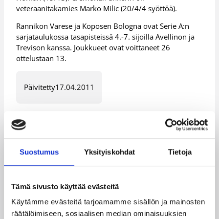
veteraanitakamies Marko Milic (20/4/4 syöttöä).
Rannikon Varese ja Koposen Bologna ovat Serie A:n
sarjataulukossa tasapisteissä 4.-7. sijoilla Avellinon ja
Trevison kanssa. Joukkueet ovat voittaneet 26
ottelustaan 13.
Päivitetty
17.04.2011
Henkilöt
Suostumus
Yksityiskohdat
Tietoja
Jonas Maciulis
Kategoriat
Tämä sivusto käyttää evästeitä
Käytämme evästeitä tarjoamamme sisällön ja mainosten
Pääjuttu
Suomalaiset ulkomailla
räätälöimiseen, sosiaalisen median ominaisuuksien