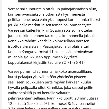
Varese sai sunnuntain otteluun painajaismaisen alun,
kun sen avausjaksolla ottamasta kymmenestä
pelitilanneheitosta vain yksi upposi koriin, jonka lisäksi
joukkueelle merkittiin seitsemän pallonmenetystä.
Varese sai kuitenkin Phil Gossin ratkaisuilla ottelun
juonesta kiinni ennen taukoa, ja kolmannella jaksolla
Rannikko tahditti kahdella kolmosellaan Varesen
irtiottoa vieraistaan. Päätösjaksolla virolaislaituri
Kristjan Kangur varmisti 11 pisteellään nimivahvan
milanolaisjoukkueen tippumisen kyydistä.
Loppulukemat kirjattiin taululle 82-71 (36-41).
Varese pommitti sunnuntaina koko arsenaalillaan:
kuusi pelaajaa ylsi vähintään yhdeksän pisteen
saaliiseen. Joukkueen pirteimpään kärkeen kuului
hyvällä pelipäällä ollut Rannikko, joka saapui peliin
vaihtopenkiltä ja toi kentälle vakautta
pelinrakentamisellaan. Rannikko upotti 28 minuutissa
12 pistettä (kakkoset 0/1, kolmoset 3/6, vapaaheitot
3/8), riisti kolme kertaa pallon vastustajalta, antoi