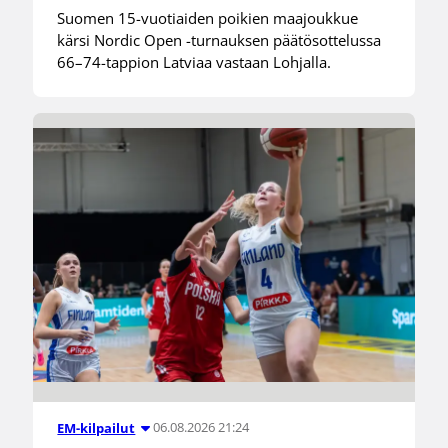
Suomen 15-vuotiaiden poikien maajoukkue
kärsi Nordic Open -turnauksen päätösottelussa
66–74-tappion Latviaa vastaan Lohjalla.
06.08.2026 21:24
EM-kilpailut