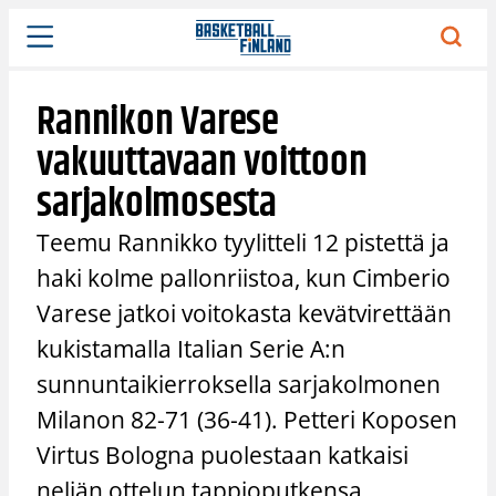
Siirry
sisältöön
Rannikon Varese
vakuuttavaan voittoon
sarjakolmosesta
Teemu Rannikko tyylitteli 12 pistettä ja
haki kolme pallonriistoa, kun Cimberio
Varese jatkoi voitokasta kevätvirettään
kukistamalla Italian Serie A:n
sunnuntaikierroksella sarjakolmonen
Milanon 82-71 (36-41). Petteri Koposen
Virtus Bologna puolestaan katkaisi
neljän ottelun tappioputkensa