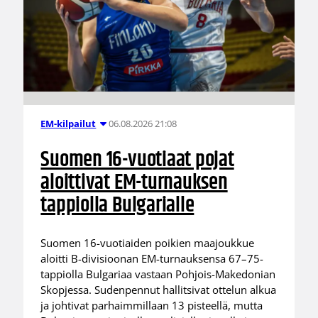
06.08.2026 21:08
EM-kilpailut
Suomen 16-vuotiaat pojat
aloittivat EM-turnauksen
tappiolla Bulgarialle
Suomen 16-vuotiaiden poikien maajoukkue
aloitti B-divisioonan EM-turnauksensa 67–75-
tappiolla Bulgariaa vastaan Pohjois-Makedonian
Skopjessa. Sudenpennut hallitsivat ottelun alkua
ja johtivat parhaimmillaan 13 pisteellä, mutta