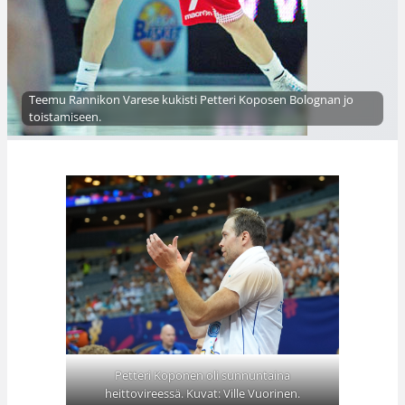
Teemu Rannikon Varese kukisti Petteri Koposen Bolognan jo
toistamiseen.
Petteri Koponen oli sunnuntaina
heittovireessä. Kuvat: Ville Vuorinen.