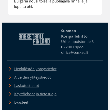
Bulgaria nousi toisella puoliajalla rinnalle ja
lopulta ohi.
Suomen
Koripalloliitto
Urheilupuistontie 3
02200 Espoo
office@basket.fi
Henkilöstön yhteystiedot
Alueiden yhteystiedot
Laskutustiedot
Käyttöehdot ja tietosuoja
Evästeet