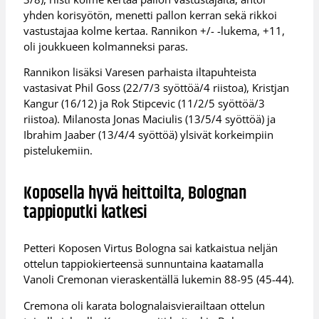
yhden korisyötön, menetti pallon kerran sekä rikkoi
vastustajaa kolme kertaa. Rannikon +/- -lukema, +11,
oli joukkueen kolmanneksi paras.
Rannikon lisäksi Varesen parhaista iltapuhteista
vastasivat Phil Goss (22/7/3 syöttöä/4 riistoa), Kristjan
Kangur (16/12) ja Rok Stipcevic (11/2/5 syöttöä/3
riistoa). Milanosta Jonas Maciulis (13/5/4 syöttöä) ja
Ibrahim Jaaber (13/4/4 syöttöä) ylsivät korkeimpiin
pistelukemiin.
Koposella hyvä heittoilta, Bolognan
tappioputki katkesi
Petteri Koposen Virtus Bologna sai katkaistua neljän
ottelun tappiokierteensä sunnuntaina kaatamalla
Vanoli Cremonan vieraskentällä lukemin 88-95 (45-44).
Cremona oli karata bolognalaisvierailtaan ottelun