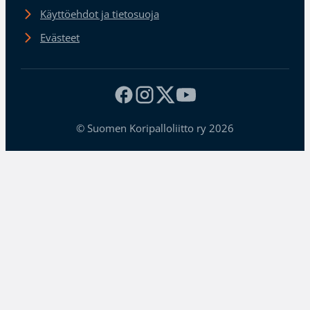
Käyttöehdot ja tietosuoja
Evästeet
© Suomen Koripalloliitto ry 2026