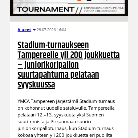
28.07.2026 16:04
Alueet
Stadium-turnaukseen
Tampereelle yli 200 joukkuetta
– juniorikoripallon
suurtapahtuma pelataan
syyskuussa
YMCA Tampereen järjestämä Stadium-turnaus
on kohonnut uudelle sataluvulle. Tampereella
pelataan 12.–13. syyskuuta yksi Suomen
suurimmista ja Pirkanmaan suurin
juniorikoripalloturnaus, kun Stadium-turnaus
kokoaa yhteen yli 200 joukkuetta eri puolilta