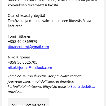
korvauksen tekemästäsi työstä. ⁠
Ota rohkeasti yhteyttä!⁠
Tehtävistä ja muusta valmennukseen liittyvästä saa
lisätietoa:⁠
Tomi Tiittanen⁠
+358 40 0369979⁠
tiittanentomi@gmail.com
Niko Kirjonen⁠
+358 50 0525705⁠
nikokirjonen@outlook.com
Tämä on seuran ilmoitus. Koripalloliitto tarjoaa
jäsenseuroilleen mahdollisuuden ilmoittaa
koripallotoimintaansa liittyvistä asioista
Seura tiedottaa
-
uutisissa.
Päivitetty
07.04.2023