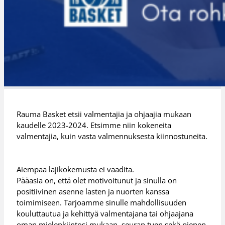
Rauma Basket etsii valmentajia ja ohjaajia mukaan
kaudelle 2023-2024. Etsimme niin kokeneita
valmentajia, kuin vasta valmennuksesta kiinnostuneita.
Aiempaa lajikokemusta ei vaadita.⁠
Pääasia on, että olet motivoitunut ja sinulla on
positiivinen asenne lasten ja nuorten kanssa
toimimiseen. Tarjoamme sinulle mahdollisuuden
kouluttautua ja kehittyä valmentajana tai ohjaajana
oman mielenkiintosi mukaan, seuran tuen sekä pienen