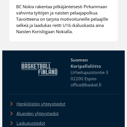
BC Nokia rakentaa pitkäjänteisesti Pirkanmaan
vahvinta tyttöjen ja naisten pelaajapolkua.
Tavoitteena on tarjota motivoituneille pelaajille
selkeä ja laadukas reitti U16-ikäluokasta aina
Naisten Korisliigaan Nokialla.
Suomen
Koripalloliitto
Urheilupuistontie 3
02200 Espoo
office@basket.fi
Henkilöstön yhteystiedot
Alueiden yhteystiedot
Laskutustiedot