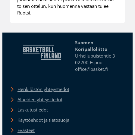
toisen ottelun, kun huomenna vastaan tulee
Ruotsi.
Suomen
Koripalloliitto
Urheilupuistontie 3
02200 Espoo
office@basket.fi
Henkilöstön yhteystiedot
Alueiden yhteystiedot
Laskutustiedot
Käyttöehdot ja tietosuoja
Evästeet