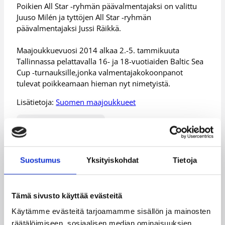
Poikien All Star -ryhmän päävalmentajaksi on valittu
Juuso Milén ja tyttöjen All Star -ryhmän
päävalmentajaksi Jussi Räikkä.
Maajoukkuevuosi 2014 alkaa 2.-5. tammikuuta
Tallinnassa pelattavalla 16- ja 18-vuotiaiden Baltic Sea
Cup -turnauksille,jonka valmentajakokoonpanot
tulevat poikkeamaan hieman nyt nimetyistä.
Lisätietoja:
Suomen maajoukkueet
Päivitetty
28.12.2013
Suostumus
Yksityiskohdat
Tietoja
Henkilöt
Tämä sivusto käyttää evästeitä
Antti Koskelainen
Ari Tammivaara
Käytämme evästeitä tarjoamamme sisällön ja mainosten
Arttu Mannelin
Daniel Jansson
räätälöimiseen, sosiaalisen median ominaisuuksien