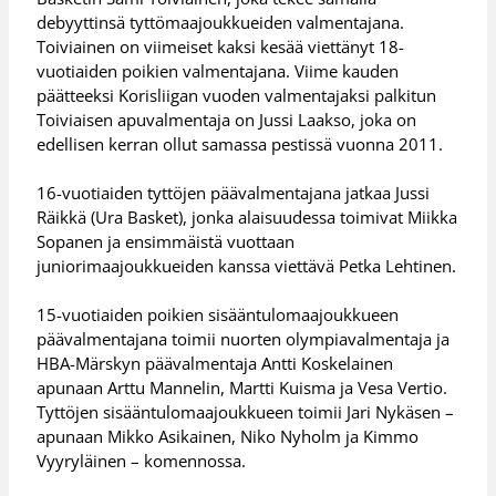
debyyttinsä tyttömaajoukkueiden valmentajana.
Toiviainen on viimeiset kaksi kesää viettänyt 18-
vuotiaiden poikien valmentajana. Viime kauden
päätteeksi Korisliigan vuoden valmentajaksi palkitun
Toiviaisen apuvalmentaja on Jussi Laakso, joka on
edellisen kerran ollut samassa pestissä vuonna 2011.
16-vuotiaiden tyttöjen päävalmentajana jatkaa Jussi
Räikkä (Ura Basket), jonka alaisuudessa toimivat Miikka
Sopanen ja ensimmäistä vuottaan
juniorimaajoukkueiden kanssa viettävä Petka Lehtinen.
15-vuotiaiden poikien sisääntulomaajoukkueen
päävalmentajana toimii nuorten olympiavalmentaja ja
HBA-Märskyn päävalmentaja Antti Koskelainen
apunaan Arttu Mannelin, Martti Kuisma ja Vesa Vertio.
Tyttöjen sisääntulomaajoukkueen toimii Jari Nykäsen –
apunaan Mikko Asikainen, Niko Nyholm ja Kimmo
Vyyryläinen – komennossa.