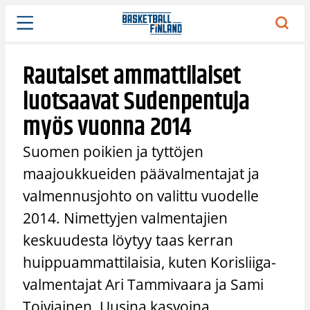
Siirry
sisältöön
Rautaiset ammattilaiset
luotsaavat Sudenpentuja
myös vuonna 2014
Suomen poikien ja tyttöjen
maajoukkueiden päävalmentajat ja
valmennusjohto on valittu vuodelle
2014. Nimettyjen valmentajien
keskuudesta löytyy taas kerran
huippuammattilaisia, kuten Korisliiga-
valmentajat Ari Tammivaara ja Sami
Toiviainen. Uusina kasvoina