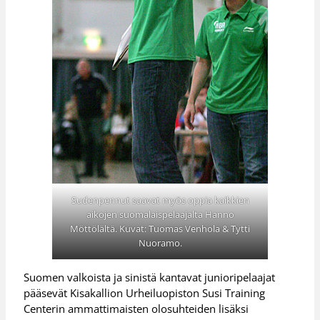
Sudenpennut saavat myös oppia kaikkien
aikojen suomalaispelaajalta Hanno
Möttölältä. Kuvat: Tuomas Venhola & Tytti
Nuoramo.
Suomen valkoista ja sinistä kantavat junioripelaajat
pääsevät Kisakallion Urheiluopiston Susi Training
Centerin ammattimaisten olosuhteiden lisäksi