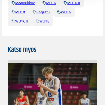
Maajoukkue
MU16
MU16 II
MU18
Pääjuttu
WU16
WU16 II
WU18
Katso myös