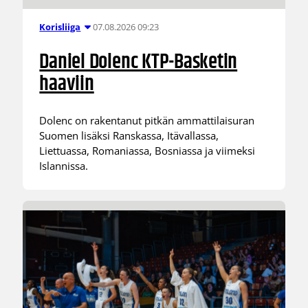
07.08.2026 09:23
Korisliiga
Daniel Dolenc KTP-Basketin
haaviin
Dolenc on rakentanut pitkän ammattilaisuran
Suomen lisäksi Ranskassa, Itävallassa,
Liettuassa, Romaniassa, Bosniassa ja viimeksi
Islannissa.