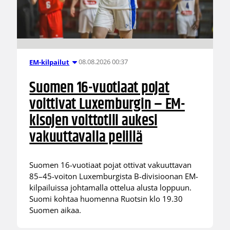
08.08.2026 00:37
EM-kilpailut
Suomen 16-vuotiaat pojat
voittivat Luxemburgin – EM-
kisojen voittotili aukesi
vakuuttavalla pelillä
Suomen 16-vuotiaat pojat ottivat vakuuttavan
85–45-voiton Luxemburgista B-divisioonan EM-
kilpailuissa johtamalla ottelua alusta loppuun.
Suomi kohtaa huomenna Ruotsin klo 19.30
Suomen aikaa.