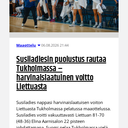
06.08.2026 21:44
Maaottelu
Susiladiesin puolustus rautaa
Tukholmassa –
harvinaislaatuinen voitto
Liettuasta
Susiladies nappasi harvinaislaatuisen voiton
Liettuasta Tukholmassa pelatussa maaottelussa.
Susiladies voitti vakuuttavasti Liettuan 81-70
(48-36) Elina Aarnisalon 22 pisteen
johdattamana. Suomi pelaa Tukholmassa vielä