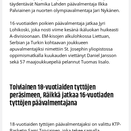
täydentävät Namika Lahden päävalmentaja Ilkka
Palviainen ja nuorten olympiavalmentaja Jari Nykänen.
16-vuotiaiden poikien päävalmentaja jatkaa Jyri
Lohikoski, joka nosti viime kesänä ikäluokan huikeasti
A-divisioonaan. EM-kisojen alkulohkossa Liettuan,
Serbian ja Turkin kohtaavan joukkueen
apuvalmentajiksi nimettiin St. Josephin yliopistossa
oppimismatkalla kuukauden viettänyt Daniel Jansson
sekä 57 maajoukkuepeliä pelannut Tuomas Iisalo.
Toiviainen 18-vuotiaiden tyttöjen
peräsimeen, Räikkä jatkaa 16-vuotiaden
tyttöjen päävalmentajana
18-vuotiaiden tyttöjen päävalmentajaksi on valittu KTP-
Basketin Sami Toiviainen, joka tekee samalla