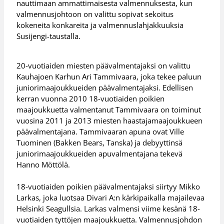
nauttimaan ammattimaisesta valmennuksesta, kun
valmennusjohtoon on valittu sopivat sekoitus
kokeneita konkareita ja valmennuslahjakkuuksia
Susijengi-taustalla.
20-vuotiaiden miesten päävalmentajaksi on valittu
Kauhajoen Karhun Ari Tammivaara, joka tekee paluun
juniorimaajoukkueiden päävalmentajaksi. Edellisen
kerran vuonna 2010 18-vuotiaiden poikien
maajoukkuetta valmentanut Tammivaara on toiminut
vuosina 2011 ja 2013 miesten haastajamaajoukkueen
päävalmentajana. Tammivaaran apuna ovat Ville
Tuominen (Bakken Bears, Tanska) ja debyyttinsä
juniorimaajoukkueiden apuvalmentajana tekevä
Hanno Möttölä.
18-vuotiaiden poikien päävalmentajaksi siirtyy Mikko
Larkas, joka luotsaa Divari A:n kärkipaikalla majailevaa
Helsinki Seagullsia. Larkas valmensi viime kesänä 18-
vuotiaiden tyttöjen maajoukkuetta. Valmennusjohdon