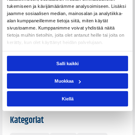
tukemiseen ja kävijämäärämme analysoimiseen. Lisäksi
Hanno Möttölä
Ilkka Palviainen
jaamme sosiaalisen median, mainosalan ja analytiikka-
Jari Nykänen
Jussi Laakso
alan kumppaneillemme tietoja siitä, miten käytät
sivustoamme. Kumppanimme voivat yhdistää näitä
Jussi Räikkä
Juuso Milen
tietoja muihin tietoihin, joita olet antanut heille tai joita on
kerätty, kun olet käyttänyt heidän palvelujaan.
Jyri Lohikoski
Kimmo Vyyryläinen
Martti Kuisma
Miikka Sopanen
Salli kaikki
Mikko Asikainen
Mikko Larkas
Niko Nyholm
Petka Lehtinen
Muokkaa
Sami Toiviainen
Tuomas Iisalo
Kiellä
Vesa Vertio
Ville Tuominen
Kategoriat