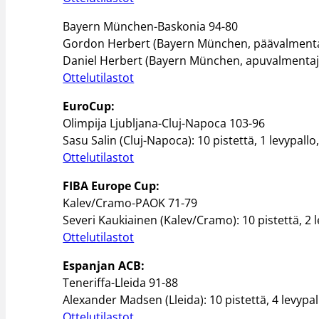
Bayern München-Baskonia 94-80
Gordon Herbert (Bayern München, päävalmenta
Daniel Herbert (Bayern München, apuvalmentaj
Ottelutilastot
EuroCup:
Olimpija Ljubljana-Cluj-Napoca 103-96
Sasu Salin (Cluj-Napoca): 10 pistettä, 1 levypallo
Ottelutilastot
FIBA Europe Cup:
Kalev/Cramo-PAOK 71-79
Severi Kaukiainen (Kalev/Cramo): 10 pistettä, 2 le
Ottelutilastot
Espanjan ACB:
Teneriffa-Lleida 91-88
Alexander Madsen (Lleida): 10 pistettä, 4 levypall
Ottelutilastot