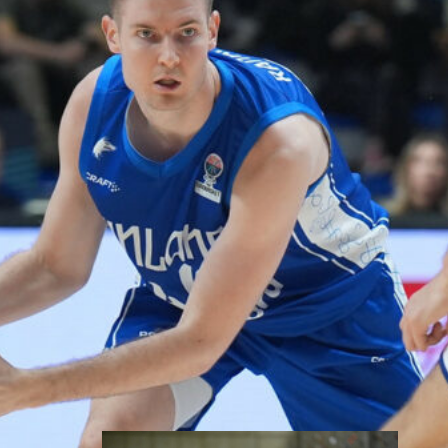
johdolla
MM-karsinnoissa kolmen voiton
putkessa viilettävä Ruotsi on
nimennyt miehistönsä elokuun
lopun MM-
jatkokarsintaikkunaan. Ruotsi
kohtaa Susijengin torstaina 27.8.
Helsingin Veikkaus Areenalla
nimivahvalla miehistöllä, jota
johtavat joukkueen pelin sielu,
pelinrakentaja Ludvig Håkanson
ja Miami Heatin laituri Pelle
Larsson.