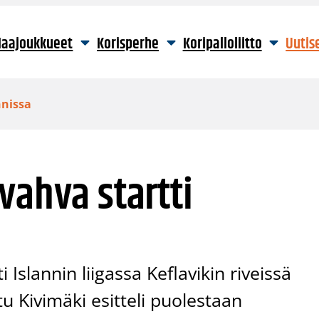
aajoukkueet
Korisperhe
Koripalloliitto
Uutis
nnissa
vahva startti
Islannin liigassa Keflavikin riveissä
tu Kivimäki esitteli puolestaan