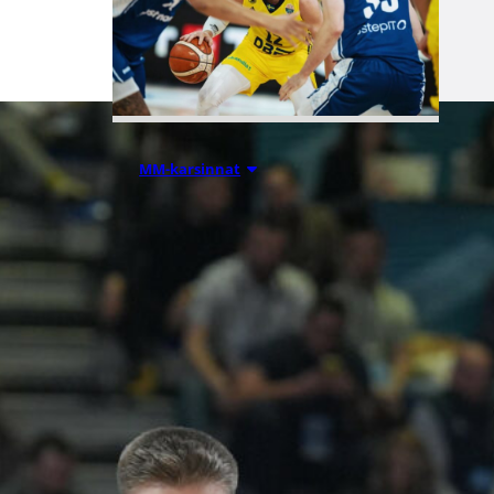
05.08.2026 10:31
MM-karsinnat
Ruotsi
Susijengin
kimppuun
Håkansonin ja
Larssonin