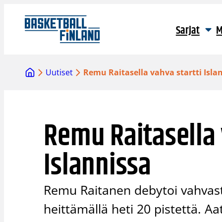
Siirry
sisältöön
Sarjat
M
Uutiset
Remu Raitasella vahva startti Isla
Remu Raitasella 
Islannissa
Remu Raitanen debytoi vahvasti 
heittämällä heti 20 pistettä. Aa