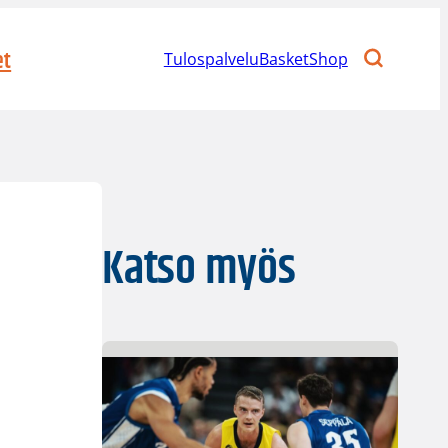
et
Tulospalvelu
BasketShop
Katso myös