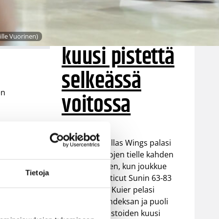
kustannuksell
a – Kuier
ille Vuorinen)
kuusi pistettä
selkeässä
en
voitossa
WNBA:ssa Dallas Wings palasi
takaisin voittojen tielle kahden
tappion jälkeen, kun joukkue
Tietoja
voitti Connecticut Sunin 63-83
(37-48). Awak Kuier pelasi
vaihdosta kahdeksan ja puoli
minuuttia tilastoiden kuusi
e