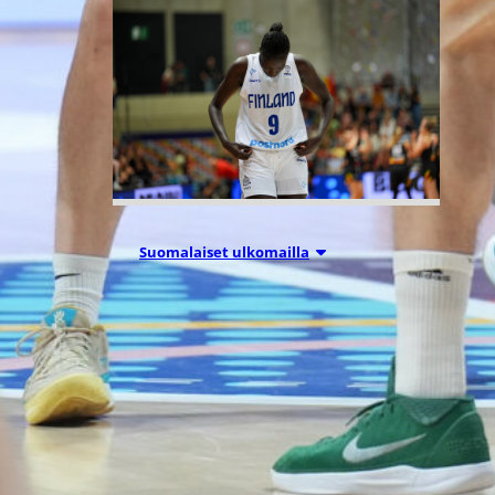
Suomalaiset ulkomailla
03.08.2026 09:24
Dallas takaisin
voittokantaan
Connecticutin