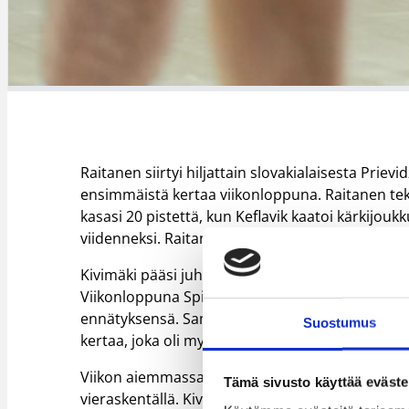
Raitanen siirtyi hiljattain slovakialaisesta Prie
ensimmäistä kertaa viikonloppuna. Raitanen teki
kasasi 20 pistettä, kun Keflavik kaatoi kärkijoukk
viidenneksi. Raitanen lähenteli samalla tupla-t
Kivimäki pääsi juhlimaan kahta voittoa Slovakian l
Viikonloppuna Spisski Rytieriä vastaan Kivimäki 
ennätyksensä. Samalla hän lähenteli tupla-tup
Suostumus
kertaa, joka oli myös hänen kausiennätyksensä.
Viikon aiemmassa ottelussa Kivimäki auttoi jouk
Tämä sivusto käyttää eväste
vieraskentällä. Kivimäki on tällä kaudella tilastoi