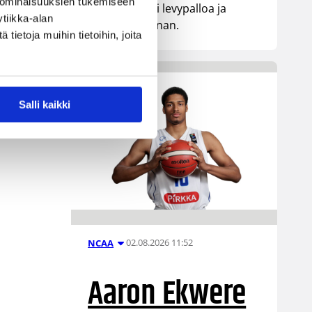
 ominaisuuksien tukemiseen
pistettä, kaksi levypalloa ja
tiikka-alan
yhden torjunnan.
ietoja muihin tietoihin, joita
Salli kaikki
02.08.2026 11:52
NCAA
Aaron Ekwere