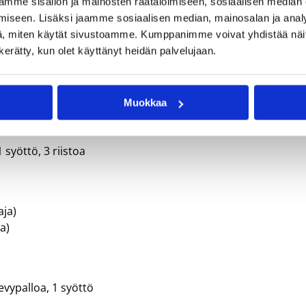
mme sisällön ja mainosten räätälöimiseen, sosiaalisen median
iseen. Lisäksi jaamme sosiaalisen median, mainosalan ja analy
, miten käytät sivustoamme. Kumppanimme voivat yhdistää näitä t
ime viikolla:
n kerätty, kun olet käyttänyt heidän palvelujaan.
Muokkaa
1 syöttö, 3 riistoa
ja)
a)
levypalloa, 1 syöttö