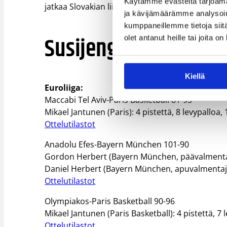
Käytämme evästeitä tarjoama
jatkaa Slovakian liigan kärkipaikalla.
ja kävijämäärämme analysoim
kumppaneillemme tietoja siitä
Susijengin pelaajat vi
olet antanut heille tai joita o
Kiellä
Euroliiga:
Maccabi Tel Aviv-Paris Basketball 81-93
Mikael Jantunen (Paris): 4 pistettä, 8 levypalloa, 
Ottelutilastot
Anadolu Efes-Bayern München 101-90
Gordon Herbert (Bayern München, päävalmenta
Daniel Herbert (Bayern München, apuvalmentaj
Ottelutilastot
Olympiakos-Paris Basketball 90-96
Mikael Jantunen (Paris Basketball): 4 pistettä, 7 
Ottelutilastot