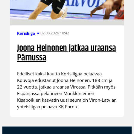
02.08.2026 10:42
Korisliiga
Joona Heinonen jatkaa uraansa
Pärnussa
Edelliset kaksi kautta Korisliigaa pelaavaa
Kouvoja edustanut Joona Heinonen, 188 cm ja
22 vuotta, jatkaa uraansa Virossa. Pitkään myös
Espanjassa pelanneen Munkkiniemen
Kisapoikien kasvatin uusi seura on Viron-Latvian
yhteisliigaa pelaava KK Pärnu.