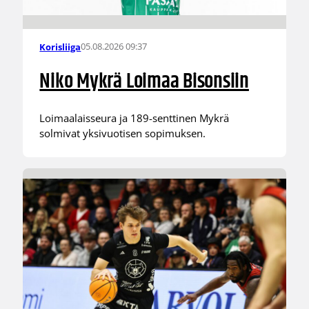
05.08.2026 09:37
Korisliiga
Niko Mykrä Loimaa Bisonsiin
Loimaalaisseura ja 189-senttinen Mykrä
solmivat yksivuotisen sopimuksen.