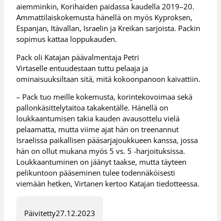
aiemminkin, Korihaiden paidassa kaudella 2019–20.
Ammattilaiskokemusta hänellä on myös Kyproksen,
Espanjan, Itävallan, Israelin ja Kreikan sarjoista. Packin
sopimus kattaa loppukauden.
Pack oli Katajan päävalmentaja Petri
Virtaselle entuudestaan tuttu pelaaja ja
ominaisuuksiltaan sitä, mitä kokoonpanoon kaivattiin.
– Pack tuo meille kokemusta, korintekovoimaa sekä
pallonkäsittelytaitoa takakentälle. Hänellä on
loukkaantumisen takia kauden avausottelu vielä
pelaamatta, mutta viime ajat hän on treenannut
Israelissa paikallisen pääsarjajoukkueen kanssa, jossa
hän on ollut mukana myös 5 vs. 5 -harjoituksissa.
Loukkaantuminen on jäänyt taakse, mutta täyteen
pelikuntoon pääseminen tulee todennäköisesti
viemään hetken, Virtanen kertoo Katajan tiedotteessa.
Päivitetty
27.12.2023