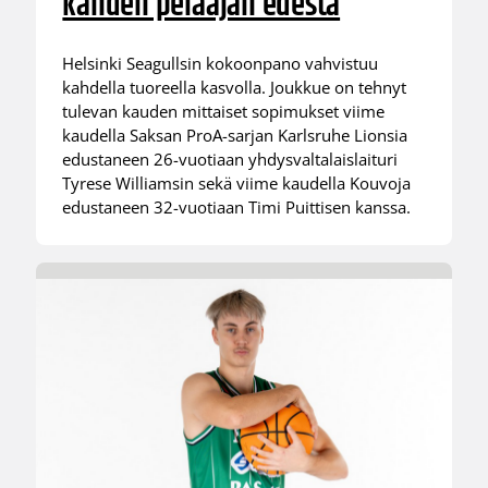
kahden pelaajan edestä
Helsinki Seagullsin kokoonpano vahvistuu
kahdella tuoreella kasvolla. Joukkue on tehnyt
tulevan kauden mittaiset sopimukset viime
kaudella Saksan ProA-sarjan Karlsruhe Lionsia
edustaneen 26-vuotiaan yhdysvaltalaislaituri
Tyrese Williamsin sekä viime kaudella Kouvoja
edustaneen 32-vuotiaan Timi Puittisen kanssa.